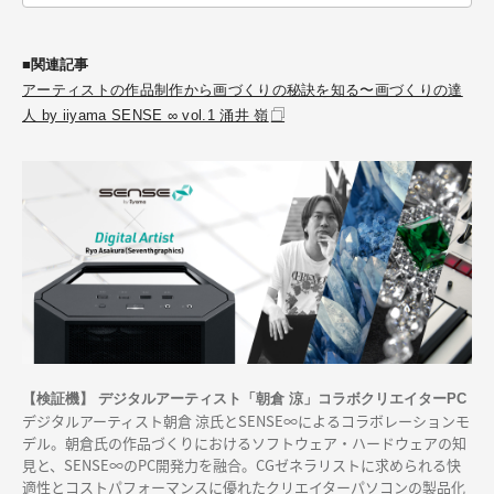
■関連記事
アーティストの作品制作から画づくりの秘訣を知る〜画づくりの達
人 by iiyama SENSE ∞ vol.1 涌井 嶺
【検証機】 デジタルアーティスト「朝倉 涼」コラボクリエイターPC
デジタルアーティスト朝倉 涼氏とSENSE∞によるコラボレーションモ
デル。朝倉氏の作品づくりにおけるソフトウェア・ハードウェアの知
見と、SENSE∞のPC開発力を融合。CGゼネラリストに求められる快
適性とコストパフォーマンスに優れたクリエイターパソコンの製品化