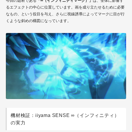
今回の題材である
「∞（インフィニティマーク）」
は、全体に影響す
るエフェクトの中心に位置しています。画を成り立たせるために必要
なもの、という役目を与え、さらに視線誘導によってマークに目が行
くような斜めの構図になっています。
機材検証：iiyama SENSE ∞（インフィニティ）
の実力