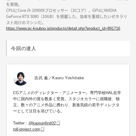
を実現。
CPUにCore i9-10900Xプロセッサー（10コア）、GPUにNVIDIA
GeForce RTX 3080（10GB）を搭載した、効率を重視したいゼネラリ
スト向けのマシンだ。
https://www.pc-koubou.jp/products/detail.php?product_id=891716
今回の達人
吉武 薫／Kaoru Yoshitake
CGアニメのディレクター・アニメーター。専門学校HAL在学
中に国内外の賞を数多く受賞。スタジオカラーに就職後、独
立。数々のアニメ作品に携わり、新進気鋭の若手ディレクタ
ーとして注目を浴びている。
Twitter：
@kaoruinfinit02
roll-project.com