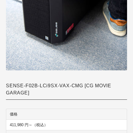
SENSE-F02B-LCi9SX-VAX-CMG [CG MOVIE
GARAGE]
価格
411,980 円
～（税込）