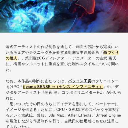
著名アーティストの作品制作を通して、画面の設計から完成にい
たる考え方やテクニックを紹介する短期集中連載企画「
画づくり
の達人
」。第2回はCGディレクター・アニメーターの吉武 薫氏
に、構図やシルエットに重点を置いた制作スタイルについて聞い
た。
なお、本作品の制作にあたっては、
パソコン工房
のクリエイター
向けPC「
iiyama SENSE ∞（センス インフィニティ）
」の「デ
ジタルアーティスト『朝倉 涼』コラボクリエイターPC」が用いら
れた。
「思いついたその日のうちにアイデアを形にして、パートナーに
イメージを伝える」ために、CPU・GPU双方のスペックを重視す
るという吉武氏。普段、
3ds Max、After Effects、Unreal Engine
を駆使しながら作品制作を行う、吉武氏の使用感にもぜひ注目し
てもらいたい。