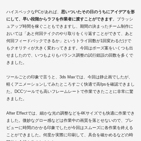
ハイスペックなPCがあれば、
思いついたその日のうちにアイデアを形
にして、早い段階からラフを作業者に渡すことができます
。ブラッシ
ュアップ時間を稼ぐこともできますし、期間の決まったチーム制作に
おいては「あと何回テイクのやり取りをくり返すことができて、あと
何回フィードバックできるか」というトライ回数が1回変わるだけで
もクオリティが大きく変わってきます。今回はポーズ案をいくつも出
せましたので、
いつもよりもバランス調整の試行錯誤の回数を多くで
きました。
ツールごとの印象で言うと、3ds Maxでは、今回は静止画でしたが、
軽くアニメーションしてみたところすごく快適で高fpsを確認で
きまし
た。DCCツールでも高いフレームレートで作業できたことに非常に驚
きました。
After Effectでは、細かな光の調整などを4Kサイズでも快適に作業でき
ました。微妙なグロー感などは作業中の画質を落とせないので、
プレ
ビューに時間のかかる印象でしたが今回はスムーズに各作業を
終える
ことができました。何度か実際に印刷して、
具合を確かめるなどの時