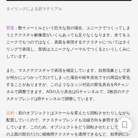
タイリングによる岩マテリアル
宮窪
：数十メートルという巨大な岩の場合、ユニークでつくってしま
うとテクスチャ解像度がいくらあっても足りなくなります。全てをユ
ニークでもつのではなく、表面を表現するテクスチャについてはタイ
リングで表現し、形状はユニークなノーマルでつくるというしくみに
しています。
また、マスクテクスチャで表現を補足しています。自然現象として岩
が何かにぶつかって欠けてしまった場合や経年劣化でその周辺が変化
することがありますが、このようなエッジ付近の変化具合をRチャン
ネルで調整できます。AOの入り具合はGチャンネルで、2枚目のテク
スチャブレンドはBチャンネルで調整しています。
北村
：岩のオブジェクトはスケールを変えたり回転させたりしながら
配置していくので、テクスチャブレンドも法線方向を参照するように
しています。このため、オブジェクトをどう回転させたとしても、岩
の上面の部分だけに植物用テクスチャを適用できるなど、効率的にレ