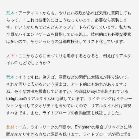
荒木
：アーティストからも、やりたい表現があれば気軽に質問しても
らって、「これは技術的にはこうなっています、必要なら実装しま
す」というかたちでどんどんアップデートを行なっています。私たち
全員がハイエンドゲームを目指している以上、技術的にも必要な要素
は多いので、そういったものは都度検証してリスト化しています。
大下
：ここからさらに画づくりを追求するとなると、例えばリアルタ
イムGIなどでしょうか？
荒木
：そうですね。例えば、洞窟などの閉所に太陽光が降り注いで、
それが周りに広がるという演出は、アート的にも魅力がありますよ
ね。色々な方法を模索していますが、今回はUnityに実装されている
EnlightenのリアルタイムGIも試しています。ライティングはイテレー
ションを回してクオリティを高めていくので、リアルタイム性は重視
すべきです。また、ライトプローブの自動配置も検証しました。
北村
：一方、ライトリークの問題や、Enlightenの場合プリベイクに時
間がかかりすぎる点など課題も残ります。ライトプローブが壁に埋ま