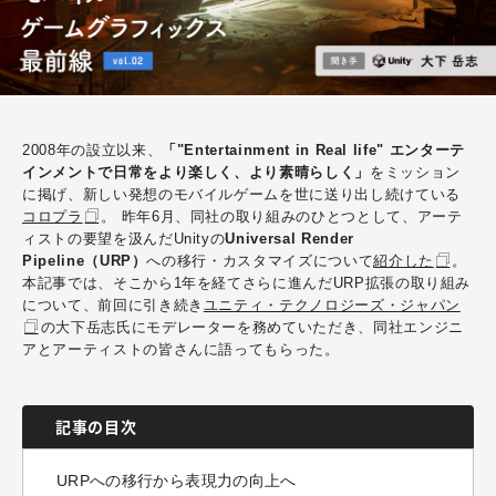
2008年の設立以来、
「"Entertainment in Real life" エンターテ
インメントで日常をより楽しく、より素晴らしく」
をミッション
に掲げ、新しい発想のモバイルゲームを世に送り出し続けている
コロプラ
。 昨年6月、同社の取り組みのひとつとして、アーテ
ィストの要望を汲んだUnityの
Universal Render
Pipeline（URP）
への移行・カスタマイズについて
紹介した
。
本記事では、そこから1年を経てさらに進んだURP拡張の取り組み
について、前回に引き続き
ユニティ・テクノロジーズ・ジャパン
の大下岳志氏にモデレーターを務めていただき、同社エンジニ
アとアーティストの皆さんに語ってもらった。
記事の目次
URPへの移行から表現力の向上へ