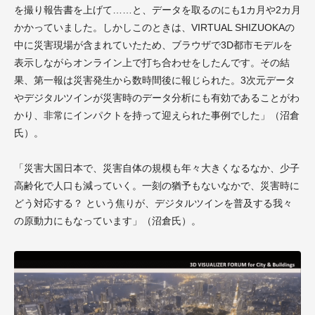
を撮り報告書を上げて……と、データを取るのにも1カ月や2カ月
かかっていました。しかしこのときは、VIRTUAL SHIZUOKAの
中に災害現場が含まれていたため、ブラウザで3D都市モデルを
表示しながらオンライン上で打ち合わせをしたんです。その結
果、第一報は災害発生から数時間後に報じられた。3次元データ
やデジタルツインが災害時のデータ分析にも有効であることがわ
かり、非常にインパクトを持って迎えられた事例でした」（沼倉
氏）。
「災害大国日本で、災害自体の規模も年々大きくなるなか、少子
高齢化で人口も減っていく。一刻の猶予もないなかで、災害時に
どう対応する？ という焦りが、デジタルツインを普及する我々
の原動力にもなっています」（沼倉氏）。