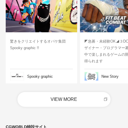
驚きをクリエイトするオバケ集団
◤急募・未経験OK◢３D
Spooky graphic !!
ザイナー・プログラマー
中で楽しまれるゲームの
得られます
Spooky graphic
New Story
VIEW MORE
CGWORLD特設サイト