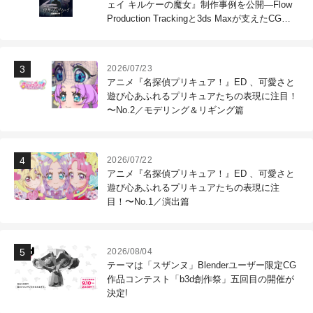
ェイ キルケーの魔女』制作事例を公開―Flow
Production Trackingと3ds Maxが支えたCG制
作現場
2026/07/23
アニメ『名探偵プリキュア！』ED 、可愛さと
遊び心あふれるプリキュアたちの表現に注目！
〜No.2／モデリング＆リギング篇
2026/07/22
アニメ『名探偵プリキュア！』ED 、可愛さと
遊び心あふれるプリキュアたちの表現に注
目！〜No.1／演出篇
2026/08/04
テーマは「スザンヌ」Blenderユーザー限定CG
作品コンテスト「b3d創作祭」五回目の開催が
決定!