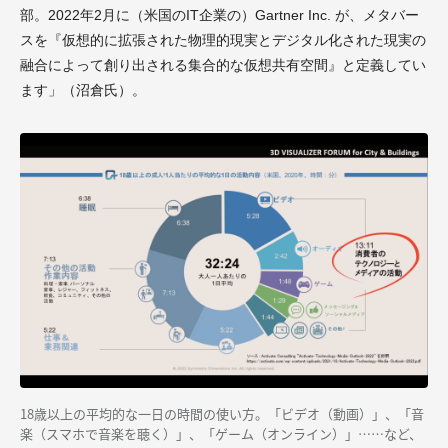
部。2022年2月に（米国のIT企業の）Gartner Inc. が、メタバー
スを『仮想的に拡張された物理的現実とデジタル化された現実の
融合によって創り出される集合的な仮想共有空間』と定義してい
ます」（沼倉氏）。
18歳以上の平均的な一日の時間の使い方。「ビデオ（動画）」、「音
楽（スマホで音楽を聴く）」、「ゲーム（オンライン）」……など、