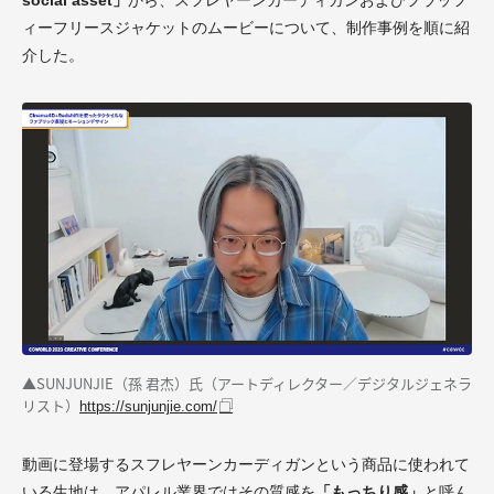
ィーフリースジャケットのムービーについて、制作事例を順に紹
介した。
▲SUNJUNJIE（孫 君杰）氏（アートディレクター／デジタルジェネラ
リスト）
https://sunjunjie.com/
動画に登場するスフレヤーンカーディガンという商品に使われて
いる生地は、アパレル業界ではその質感を
「もっちり感」
と呼ん