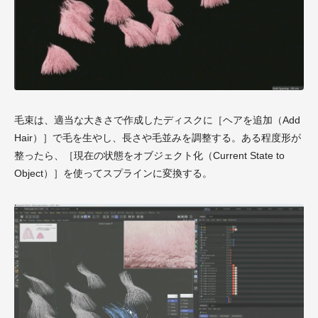
毛束は、適当な大きさで作成したディスクに［ヘアを追加（Add
Hair）］で毛を生やし、長さや毛並みを調整する。ある程度形が
整ったら、［現在の状態をオブジェクト化（Current State to
Object）］を使ってスプラインに変換する。