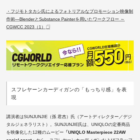
・フジモトタカシ氏によるフォトリアルなプロモーション映像制
作術―BlenderとSubstance Painterを用いたワークフロー ～
CGWCC 2023（1）
スフレヤーンカーディガンの「もっちり感」を表
現
講演者はSUNJUNJIE（孫 君杰）氏（アートディレクター／デジ
タルジェネラリスト）。SUNJUNJIE氏は、UNIQLOの定番商品
を映像化した12種のムービー
「UNIQLO Masterpiece 22AW
social asset」
から、スフレヤーンカーディガンおよびフラッフ