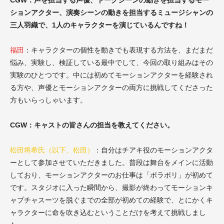
CGW：声を担当する声優、トークシーンの動きを担当するモー
ションアクター、演奏シーンの動きを担当するミュージシャンの
三人羽織で、1人のキャラクターを演じているんですね！
福田
：キャラクターの個性を動きでも表現する方法を、まだまだ
悩み、実験し、検証している最中でして、今回の取り組みはその
実験のひとつです。中には初めてモーションアクターを経験され
る方や、声優とモーションアクターの両方に挑戦してくださった
方もいらっしゃいます。
CGW：キャストの皆さんの担当を教えてください。
松田将希
氏（以下、松田）
：
自分はチアキ役のモーションアクタ
ーとして参加させていただきました。
普段は舞台をメインに活動
しており、モーションアクターのお仕事は「ポラポリ」
が初めて
です
。
スタジオに入った瞬間から、撮影が終わってモーションキ
ャプチャスーツを脱ぐまでの全部が初めての経験で、とにかくキ
ャラクターに命を吹き込むということだけを考えて挑戦しまし