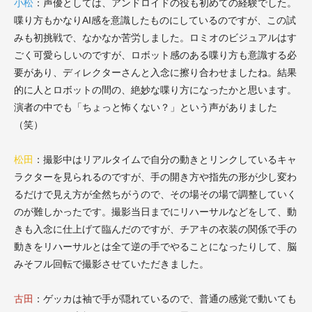
小松
：声優としては、アンドロイドの役も初めての経験でした。
喋り方もかなりAI感を意識したものにしているのですが、この試
みも初挑戦で、なかなか苦労しました。ロミオのビジュアルはす
ごく可愛らしいのですが、ロボット感のある喋り方も意識する必
要があり、ディレクターさんと入念に擦り合わせましたね。結果
的に人とロボットの間の、絶妙な喋り方になったかと思います。
演者の中でも「ちょっと怖くない？」という声がありました
（笑）
松田
：撮影中はリアルタイムで自分の動きとリンクしているキャ
ラクターを見られるのですが、手の開き方や指先の形が少し変わ
るだけで見え方が全然ちがうので、その場その場で調整していく
のが難しかったです。撮影当日までにリハーサルなどをして、動
きも入念に仕上げて臨んだのですが、チアキの衣装の関係で手の
動きをリハーサルとは全て逆の手でやることになったりして、脳
みそフル回転で撮影させていただきました。
古田
：ゲッカは袖で手が隠れているので、普通の感覚で動いても