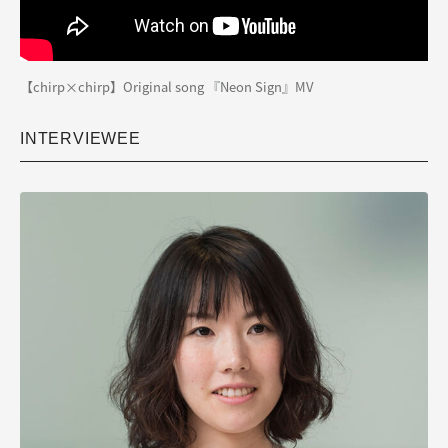
【chirp×chirp】Original song 『Neon Sign』MV
INTERVIEWEE