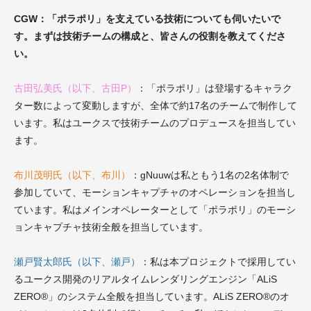
CGW：「ポラポリ」を支えている技術についても伺いたいで
す。まずは技術チームの構成と、皆さんの役割を教えてくださ
い。
古田弘美氏（以下、古田P）
：「ポラポリ」は登場するキャラク
ター数によって変動しますが、全体で約17名のチームで制作して
います。私は
ユークスで技術
チームのプロデュー
ス
を担当してい
ます。
布川茂明氏（以下、布川）
：gNuuwは私ともう1名の2名体制で
参加していて、モーションキャプチャのオペレーションを担当し
ています。私はメインオペレーターとして「ポラポリ」のモーシ
ョンキャプチャ技術全般を担当しています。
瀬戸賢太郎氏（以下、瀬戸）
：私は
本プロジェクトで採用してい
るユークス開発のリアルタイムレンダリングエンジン「ALiS
ZERO®」
のシステム全般を担当しています。ALiS ZERO®のオ