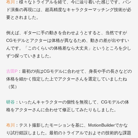
布川
：様々なトライアルを経て、今に辿り着いた感じです。
バン
ド演奏の再現には、超高精度なキャラクターマッチング技術が必
要とされました。
例えば、ギターに手の動きを合わせようとすると、当然ですが
CGモデルとアクターは体格が異なるため、動きの差が出やすい
んです
。「
このくらいの体格差なら大丈夫」というところを少し
ずつ探っていきました。
古田P
：最初の頃はCGモデルに合わせて、身長や手の長さなどの
体格を細かく指定した上でアクターさんを選定していましたね
（笑）
研谷
：いったんキャラクターの個性を無視して、CGモデルの体
格をアクターさんに合わせて修正してみたりもしました。
布川
：テスト撮影したモーションを基に、MotionBuilderでかな
り試行錯誤しました。最初のトライアルでおよその技術的な課題