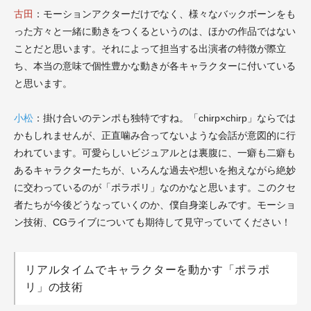
古田
：モーションアクターだけでなく、様々なバックボーンをも
った方々と一緒に動きをつくるというのは、ほかの作品ではない
ことだと思います。それによって担当する出演者の特徴が際立
ち、本当の意味で個性豊かな動きが各キャラクターに付いている
と思います。
小松
：掛け合いのテンポも独特ですね。「chirp×chirp」ならでは
かもしれませんが、正直噛み合ってないような会話が意図的に行
われています。可愛らしいビジュアルとは裏腹に、一癖も二癖も
あるキャラクターたちが、いろんな過去や想いを抱えながら絶妙
に交わっているのが「ポラポリ」なのかなと思います。このクセ
者たちが今後どうなっていくのか、僕自身楽しみです。モーショ
ン技術、CGライブについても期待して見守っていてください！
リアルタイムでキャラクターを動かす「ポラポ
リ」の技術