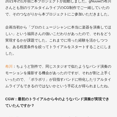
2021年の1月頃に本プロジェクトが始動しました。gNuuwの布川
さんとも別のリアルタイムライブのCG制作でご一緒していたの
で、そのつながりから本プロジェクトにご参加いただきました。
企画当初から「
プロのミュージシャンに本当に楽器を演奏してほ
しい
」という
福田さんの
強いこだわりがあったので、それをどう
実現するかが課題でした。これまでに培った経験を活かしつつ
も、ある程度条件を絞ってトライアルをスタートすることにしま
した。
布川
：ちょうど別件で、同じスタジオで似たようなバンド演奏の
モーションを撮影する機会があったのですが、それが割と上手く
いったので、「ポラポリ」が目指すバンドに特化したリアルタイ
ムライブもできるのではないかという手応えが得られましたね。
CGW：最初のトライアルから今のようなバンド演奏が実現でき
ていたんですか？