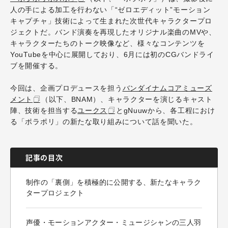
人の手による加工を行わない「“ゼロエディット”モーション
キャプチャ」技術によって生まれた次世代キャラクタープロ
ジェクトだ。バンド演奏を再現したオリジナル楽曲のMVや、
キャラクターたちのトーク映像など、様々なコンテンツを
YouTubeを中心に展開しており、6月には初のCGバンドライ
ブを開催する。
今回は、企画プロデュースを担う
バンダイナムコアミューズ
メント
（以下、BNAM）、キャラクターを演じるキャスト
陣、技術を担当する
ユークス
とgNuuwから、各工程におけ
る「ポラポリ」の新たな取り組みについて話を聞いた。
記事の目次
制作の「裏側」を積極的に公開する、新たなキャラク
タープロジェクト
声優・モーションアクター・ミュージシャンの三人羽