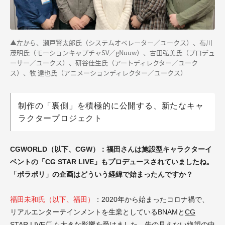
▲左から
、
瀬戸賢太郎氏（システムオペレーター／ユークス）、布川
茂明氏（モーションキャプチャSV／gNuuw）、古田弘美氏（プロデュ
ーサー／ユークス）、研谷佳生氏（アートディレクター／ユーク
ス）、牧 達也氏（アニメーションディレクター／ユークス）
制作の「裏側」を積極的に公開する、新たなキャ
ラクタープロジェクト
CGWORLD（以下、CGW）：福田さんは施設型キャラクターイ
ベントの「CG STAR LIVE」もプロデュースされていましたね。
「ポラポリ」の企画はどういう経緯で始まったんですか？
福田未和
氏（以下、福田）
：2020年から始まったコロナ禍で、
リアルエンターテインメントを生業としているBNAMと
CG
STAR LIVE
も大きな影響を受けました。先の見えない絶望の中