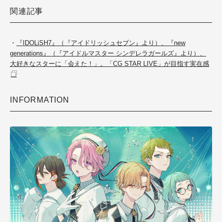
関連記事
・
『IDOLiSH7』（『アイドリッシュセブン』より）、『new
generations』（『アイドルマスター シンデレラガールズ』より）、
大好きなスターに「会えた！」。「CG STAR LIVE」が目指す実在感
INFORMATION