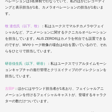
ペレーションは
3
名体制で行なっていて、私のほかにレコーディ
ングと表示担当が
1
名、カメラオペレーションの担当が
1
名いま
す。
牧 達也氏（以下、牧）
：私はユークスでマルチカメラやフェイ
シャルなど、アニメーションに関するテクニカルオペレーション
を担当しています。ALiS ZERO®はカメラを何台でも設置できる
のですが、
MVやトーク映像の場合は
4台を置いているので、それ
らをひとりで担当しています。
研谷佳生氏（以下、研谷）
：私はユークスでリアルタイムモーシ
ョンキャプチャの進行管理とクリエイティブのディレクションを
担当しています。
古田P
：ほかにはサウンド担当者が
1
名おり、フェイシャルアニ
メーションを付けるフェイシャルキャストが、登場するキャラク
ターの数だけついています。