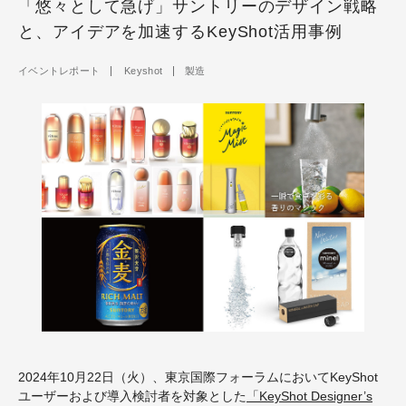
「悠々として急げ」サントリーのデザイン戦略
と、アイデアを加速するKeyShot活用事例
イベントレポート
Keyshot
製造
2024年
10
月
22
日（火）、東京国際フォーラムにおいて
KeyShot
ユーザーおよび導入検討者を対象とした
「
KeyShot Designer
’
s