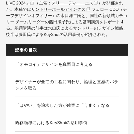
LIVE 2024
」
（主催：
スリー・ディー・エス
）
が開催され
た。本稿では
サントリーホールディングス
フェロー CDO（チ
ーフデザインオフィサー）の水口洋二氏と、同社の新領域カテゴ
リー チームリーダーの藤田淑子氏による基調講演をレポートす
る。基調講演の前半は水口氏によるサントリーのデザイン戦略、
後半は藤田氏による
KeyShot
の活用事例が紹介された。
記事の目次
「オモロイ」デザインを真面目に考える
デザイナーが全ての工程に関わり、論理と直感のバラ
ンスを取る
「はやい」を追求した方が確実に「うまく」なる
既存領域におけるKeyShotの活用事例