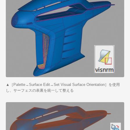
▲［Palette→Surface Edit→Set Visual Surface Orientation］を使用
し、サーフェスの表裏を統一して整える