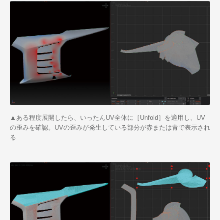
▲ある程度展開したら、いったんUV全体に［Unfold］を適用し、UV
の歪みを確認。UVの歪みが発生している部分が赤または青で表示され
る