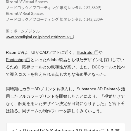
RizomUV Virtual Spaces
ノードロック／フローティング 年間レンタル：82,830円
RizomUV Real Spaces
ノードロック／フローティング 年間レンタル：142,230円
問：ボーンデジタル
www.borndigital.co.jp/product/rizomuv
RizomUVは、UIがCADソフトに近く、
Illustrator
や
Photoshop
といったAdobe製品とも似たデザインを採用してい
るため、既存ツールとの親和性が高い。また、DCCツールと比べ
て導入コストを抑えられる点も大きな決め手となった。
同時期にカラー3Dプリンタも導入し、Substance 3D Painterを活
用したフルカラープリントを開始したことにより、「視覚だけで
なく、触覚を用いたデザイン決定が可能になりました」と宮下氏
は語る。同チームの制作フローを詳しくみていこう。
＜1＞RizomUVとSubstance 3D Painterによる質