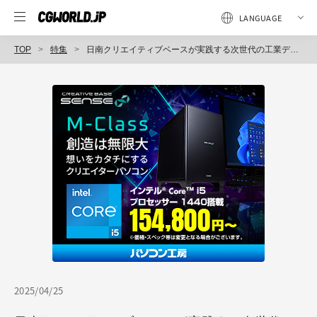
TOP
特集
日南クリエイティブベースが実践する次世代の工業デザイン〜RizomUV＋Substance 3D Painterによる質感制作フロー
2025/04/25