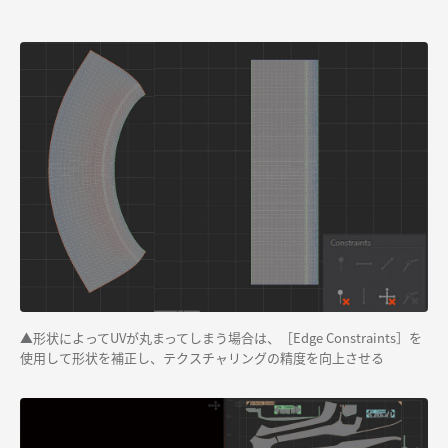
▲形状によってUVが丸まってしまう場合は、［Edge Constraints］を
使用して形状を補正し、テクスチャリングの精度を向上させる