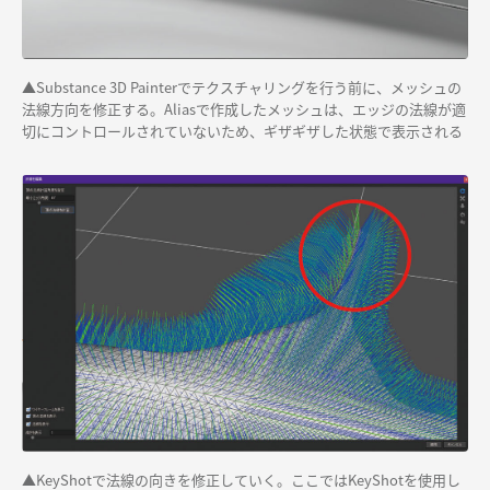
▲Substance 3D Painterでテクスチャリングを行う前に、メッシュの
法線方向を修正する。Aliasで作成したメッシュは、エッジの法線が適
切にコントロールされていないため、ギザギザした状態で表示される
▲KeyShotで法線の向きを修正していく。ここではKeyShotを使用し