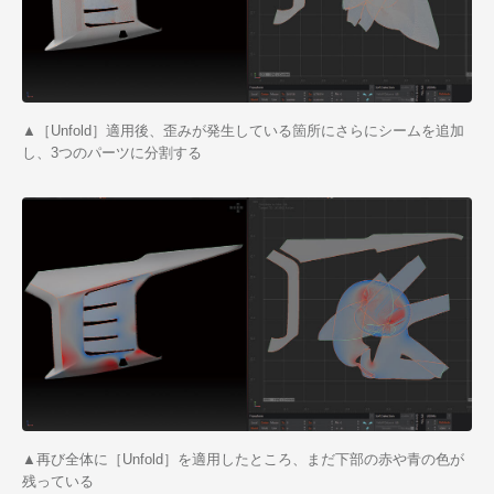
▲［Unfold］適用後、歪みが発生している箇所にさらにシームを追加
し、3つのパーツに分割する
▲再び全体に［Unfold］を適用したところ、まだ下部の赤や青の色が
残っている