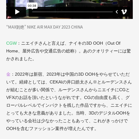
“MAX到绝” NIKE AIR MAX DAY 2023 CHINA
CGW
：ニエイチさんと言えば、ナイキの3D OOH（Out Of
Home、屋外広告や交通広告の総称）。あのクオリティーには驚
かされました。
金
：2022年は新宿、2023年は中国の3D OOHをやらせていただ
いて。経緯としては、CEKAIの井口皓太さん※とルーデンスさん
が組むことが多い関係で、ルーデンスさんからニエイチにCGと
VFXのお話を頂いたというながれです。CGの自由度も高く、グ
ローバルレベルでインパクトを残した作品ですから、ニエイチに
とっても大きな意義がありました。当時、3DのデジタルOOHを
やっている会社は少なかったこともあって、これがきっかけで
OOHを含むファッション案件が増えたんです。