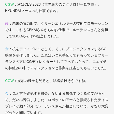
CGW
：次はCES 2023（世界最大のテクノロジー見本市）、
HYUNDAIブースのお仕事ですね。
藤
：未来の電力船で、クリーンエネルギーの技術プロモーション
です。これもCEKAIさんからのお仕事で、ルーデンスさんと分担
して3DCGの制作を担当しました。
金
：机をディスプレイとして、そこにプロジェクションするCG
映像を制作しました。これはいつも手伝ってもらっているフリー
ランスの方にCGディレクターとして立ってもらって、ニエイチ
の枠組みの中でディレクションと作業を担当してもらいました。
CGW
：展示の様子を見ると、結構複雑そうですね。
金
：見え方を確認する機会がないまま想像でつくる必要があっ
て、だいぶ苦労しました。ロボットのアームと接続されたディス
プレイが動く部分はルーデンスさんが担当していて、かなり大変
だったと聞いています。