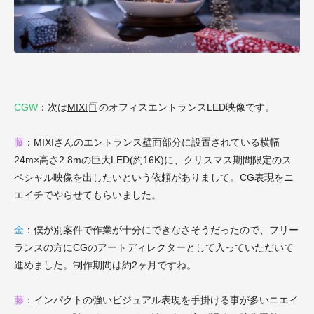
CGW
：次は
MIXI
のオフィスエントランスLED映像です。
藤
：MIXIさんのエントランス壁面部分に設置されている横幅
24m×高さ2.8mの巨大LED(約16K)に、クリスマス期間限定のス
ペシャル映像を出したいという依頼がありまして。CG表現をニ
エイチでやらせてもらいました。
金
：僕が別案件で作業が十分にできなさそうだったので、フリー
ランスの方にCGのアートディレクターとして入っていただいて
進めました。制作期間は約2ヶ月ですね。
藤
：インパクトの強いビジュアル表現を手掛ける事が多いニエイ