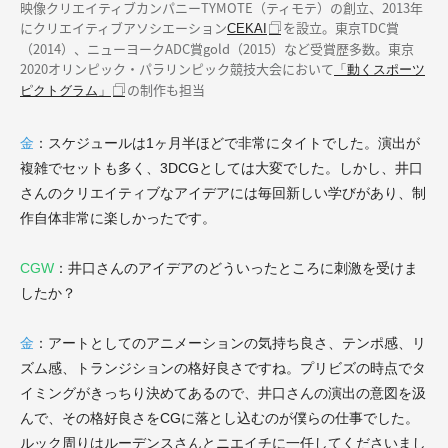
映像クリエイティブカンパニーTYMOTE（ティモテ）の創立、2013年
にクリエイティブアソシエーション
を設立。東京TDC賞
CEKAI
（2014）、ニューヨークADC賞gold（2015）など受賞歴多数。東京
2020オリンピック・パラリンピック競技大会において
「動くスポーツ
の制作も担当
ピクトグラム」
金
：スケジュールは1ヶ月半ほどで非常にタイトでした。演出が
複雑でセットも多く、3DCGとしては大変でした。しかし、井口
さんのクリエイティブなアイデアには毎回新しい学びがあり、制
作自体非常に楽しかったです。
CGW
：井口さんのアイデアのどういったところに刺激を受けま
したか？
金
：アートとしてのアニメーションの気持ち良さ、テンポ感、リ
ズム感、トランジションの格好良さですね。プリビズの時点でタ
イミングがきっちり決めてあるので、井口さんの演出の意図を汲
んで、その格好良さをCGに落とし込むのが僕らの仕事でした。
ルック周りはルーデンスさんとニエイチに一任してくださいまし