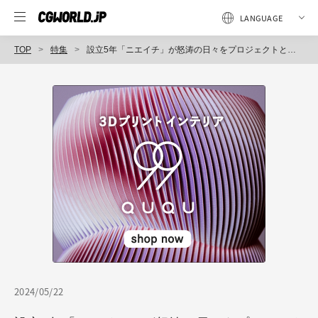
TOP
特集
設立5年「ニエイチ」が怒涛の日々をプロジェクトとともに振り返る。『Nike Air Max Day』3D OOH映像制作の裏側から今後の採用予定まで紹介
2024/05/22