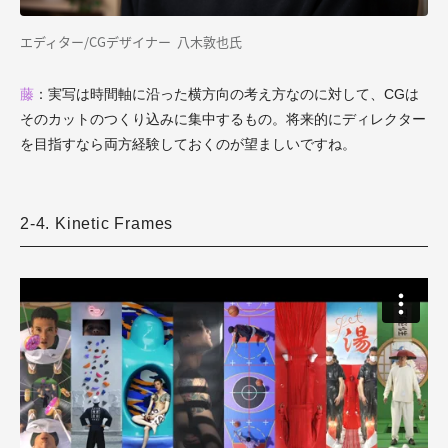
エディター/CGデザイナー 八木敦也氏
藤
：実写は時間軸に沿った横方向の考え方なのに対して、CGは
そのカットのつくり込みに集中するもの。将来的にディレクター
を目指すなら両方経験しておくのが望ましいですね。
2-4. Kinetic Frames
Kinetic Frames by KOTA IGUCHI
from
CEKAI
on
Vimeo
.