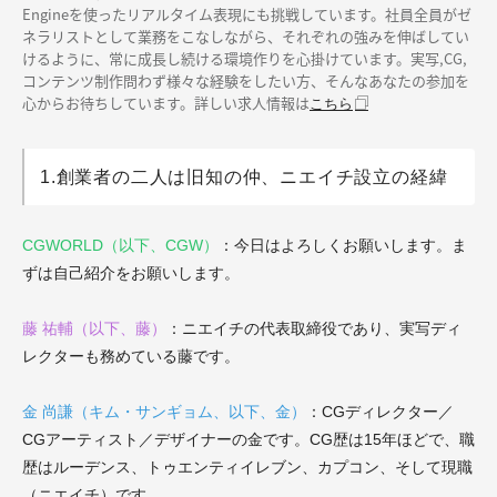
Engineを使ったリアルタイム表現にも挑戦しています。社員全員がゼ
ネラリストとして業務をこなしながら、それぞれの強みを伸ばしてい
けるように、常に成長し続ける環境作りを心掛けています。実写,CG,
コンテンツ制作問わず様々な経験をしたい方、そんなあなたの参加を
心からお待ちしています。詳しい求人情報は
こちら
1.創業者の二人は旧知の仲、ニエイチ設立の経緯
CGWORLD（以下、CGW）
：今日はよろしくお願いします。ま
ずは自己紹介をお願いします。
藤 祐輔（以下、藤）
：
ニエイチの代表取締役であり、実写ディ
レクターも務めている藤です。
金 尚謙（キム・サンギョム、以下、金）
：CGディレクター／
CGアーティスト／デザイナーの金です。CG歴は15年ほどで、職
歴はルーデンス、トゥエンティイレブン、カプコン、そして現職
（ニエイチ）です。