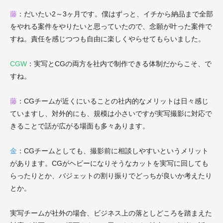
藤
：だいたい2～3ヶ月です。僕はずっと、イチから納品まで全部
をやれる案件をやりたいと思っていたので、念願が叶った案件で
すね。責任を感じつつも自由に楽しくやらせてもらいました。
CGW
：実写とCGの両方を社内で制作できる体制だからこそ、で
すね。
藤
：CGチームが近くにいることの社内的なメリットは日々感じ
ていますし、対外的にも、規模は小さいですが実写撮影に対応で
きることで話が広がる場面も多々あります。
金
：CGチームとしても、撮影前に相談しやすいというメリット
があります。CGがヘビーになりそうなカットを実写に回しても
らったりとか、バジェットの割り振りでどっちが良いか考えたり
とか。
実写チームが社外の場合、ビジネス上の落としどころを踏まえた