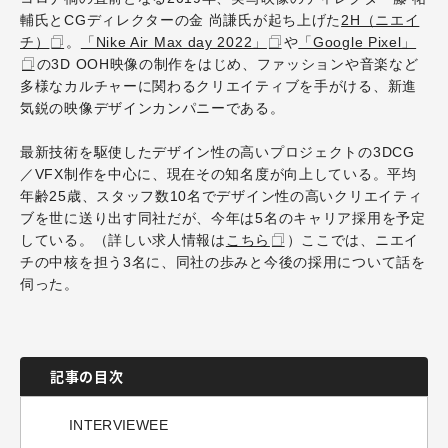
輔氏とCGディレクターの金 尚謙氏が起ち上げた
2H（ニエイ
チ）
。
「Nike Air Max day 2022」
や
「Google Pixel」
の3D OOH映像の制作をはじめ、ファッションや音楽など
多様なカルチャーに関わるクリエイティブを手がける、新進
気鋭の映像デザインカンパニーである。
最新技術を駆使したデザイン性の高いプロジェクトの3DCG
／VFX制作を中心に、現在その知名度が向上している。平均
年齢25歳、スタッフ数10名でデザイン性の高いクリエイティ
ブを世に送り出す同社だが、今年は5名のキャリア採用を予定
している。（詳しい求人情報は
こちら
）ここでは、ニエイ
チの中核を担う3名に、同社の歩みと今後の採用について話を
伺った。
記事の目次
INTERVIEWEE