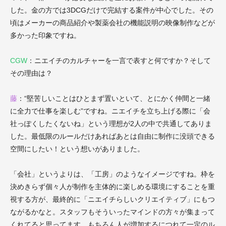
した。金の方では3DCGだけで完結する案件が中心でした。その
頃はメーカーの商品紹介や製薬会社の機能説明の映像制作などが
多かった印象ですね。
CGW
：ニエイチのカルチャーを一言で表すと何ですか？そして
その理由は？
藤
：“
堅苦しいことはひとまず置いといて、とにかく仲間と一緒
に全力で仕事を楽しむ”ですね。
ニエイチを立ち上げる際に「会
社っぽくしたくないね」という理想が2人の中で共通してありま
した。最低限のルールだけあればあとは自由に制作に没頭できる
空間にしたい！という想いがありました。
「会社」というよりは、
「工房」のようなイメージですね。枠を
決めきらず個々人が制作を主体的に楽しめる環境にすることを重
視する方が、
最終的に「ニエイチらしいクリエイティブ」にもつ
ながるかなと。スタッフもそういったマインドの方々が集まって
くれてると思ってます。もちろん人が増加するにつれて一定のル