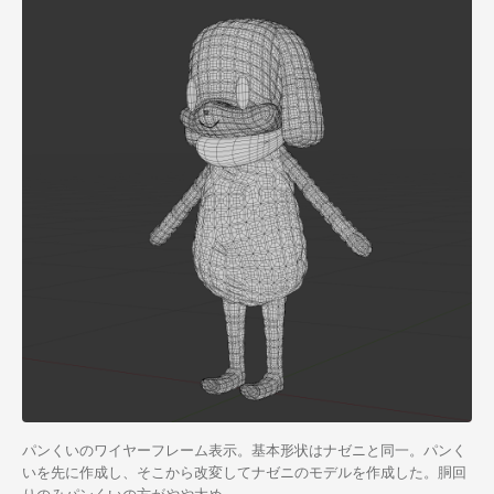
パンくいのワイヤーフレーム表示。基本形状はナゼニと同一。パンく
いを先に作成し、そこから改変してナゼニのモデルを作成した。胴回