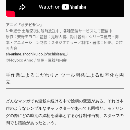
アニメ『オチビサン』
NHK総合 土曜深夜に随時放送中、各種配信サービスにて配信中
原作：安野モヨコ／監督：鬼塚大輔、釣井省吾／シリーズ構成・脚
本・アニメーション制作：スタジオカラー／制作・著作：NHK、豆粒
町内会
sh-anime.shochiku.co.jp/ochibisan
©Moyoco Anno / NHK・豆粒町内会
手作業によるこだわりと ツール開発による効率化を両
立
どんなマンガでも連載を続ける中で絵柄の変遷がある。それは本
作のようなシンプルなキャラクターであっても同様だ。モデリン
グの際にどの時期の絵柄を基準とするかは制作当初、スタッフの
間でも議論があったという。