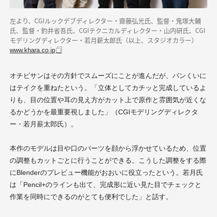
左より、CGIルックデブディレクター・齋藤弘光氏、監督・鬼塚大輔
氏、監督・釣井省吾氏、CGIテクニカルディレクター・山内研氏、CGI
モデリングディレクター・若月薪太郎氏（以上、スタジオカラー）
www.khara.co.jp
オチビサンはその方針でスムーズにことが進んだが、パンくいに
はテイクを重ねたという。「立体としてカチッと完成しているよ
りも、目の位置や耳の見え方がカット上で原作と雰囲気が近くな
るかどうかを最重要視しました」（CGIモデリングディレクタ
ー・若月薪太郎氏）。
本作のモデルは目や口のパーツを顔から浮かせているため、位置
の調整もカットごとに行うことができる。こうした調整をする際
にBlenderのプレビュー機能がおおいに役立ったという。若月氏
は「Pencil+のラインも出て、完成形に近い見た目でチェックと
作業を同時にできるのがとても便利でした」と話す。