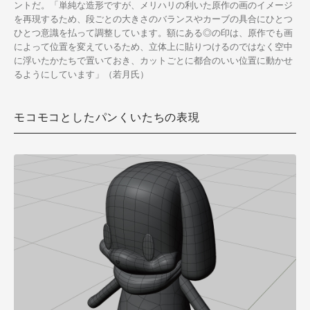
ントだ。「単純な造形ですが、メリハリの利いた原作の画のイメージ
を再現するため、段ごとの大きさのバランスやカーブの具合にひとつ
ひとつ意識を払って調整しています。額にある◎の印は、原作でも画
によって位置を変えているため、立体上に貼りつけるのではなく空中
に浮いたかたちで置いておき、カットごとに都合のいい位置に動かせ
るようにしています」（若月氏）
モコモコとしたパンくいたちの表現