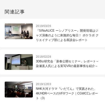
関連記事
2019/03/26
『SINoALICE ーシノアリスー』開発現場はジ
ャズ演奏のように刺激的な毎日！ ポケラボ ク
リエイティブ部による座談会レポート
2018/02/28
3DBiz研究会「新春公開セミナー」レポート～
染瀬直人氏による実写VRの最新事情を紹介～
2019/12/03
NHK大河ドラマ『いだてん』で実践された、
4K/HDRベースのVFXワーク｜CGWCCレポー
ト（3）