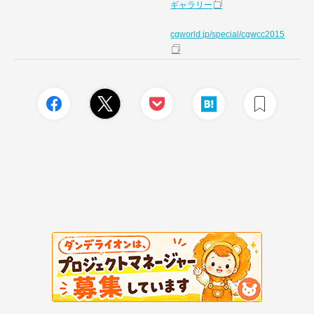
ギャラリー
cgworld.jp/special/cgwcc2015