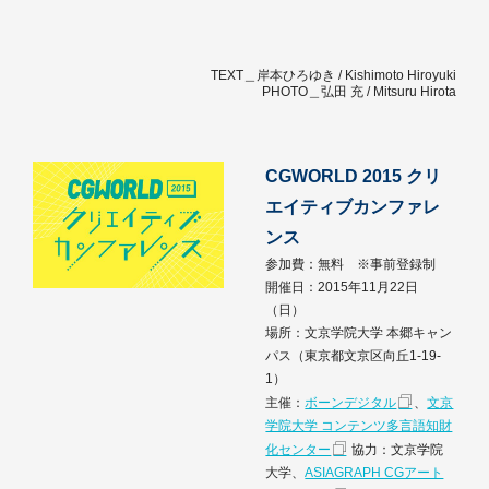
TEXT＿岸本ひろゆき / Kishimoto Hiroyuki
PHOTO＿弘田 充 / Mitsuru Hirota
CGWORLD 2015 クリ
エイティブカンファレ
ンス
参加費：無料 ※事前登録制
開催日：2015年11月22日
（日）
場所：文京学院大学 本郷キャン
パス（東京都文京区向丘1-19-
1）
主催：
ボーンデジタル
、
文京
学院大学 コンテンツ多言語知財
化センター
協力：文京学院
大学、
ASIAGRAPH CGアート