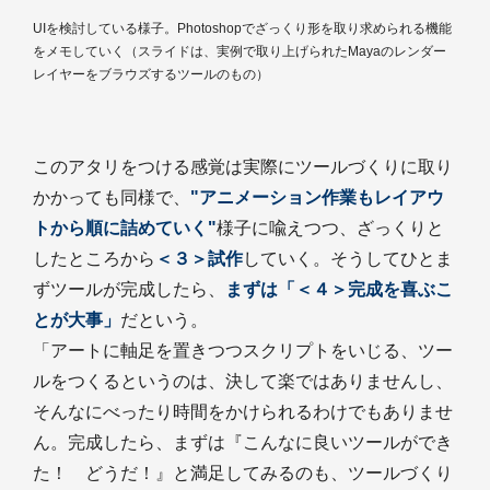
UIを検討している様子。Photoshopでざっくり形を取り求められる機能
をメモしていく（スライドは、実例で取り上げられたMayaのレンダー
レイヤーをブラウズするツールのもの）
このアタリをつける感覚は実際にツールづくりに取り
かかっても同様で、
"アニメーション作業もレイアウ
トから順に詰めていく"
様子に喩えつつ、ざっくりと
したところから
＜３＞試作
していく。そうしてひとま
ずツールが完成したら、
まずは「＜４＞完成を喜ぶこ
とが大事」
だという。
「アートに軸足を置きつつスクリプトをいじる、ツー
ルをつくるというのは、決して楽ではありませんし、
そんなにべったり時間をかけられるわけでもありませ
ん。完成したら、まずは『こんなに良いツールができ
た！ どうだ！』と満足してみるのも、ツールづくり