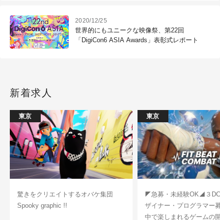
2020/12/25
世界的にもユニークな映像祭、第22回
「DigiCon6 ASIA Awards」表彰式レポート
新着求人
東京
東京
驚きをクリエイトするオバケ集団
◤急募・未経験OK◢３D
Spooky graphic !!
ザイナー・プログラマー
中で楽しまれるゲームの