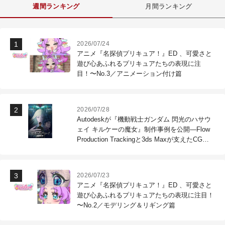
週間ランキング
月間ランキング
2026/07/24
アニメ『名探偵プリキュア！』ED 、可愛さと
遊び心あふれるプリキュアたちの表現に注
目！〜No.3／アニメーション付け篇
2026/07/28
Autodeskが『機動戦士ガンダム 閃光のハサウ
ェイ キルケーの魔女』制作事例を公開―Flow
Production Trackingと3ds Maxが支えたCG制
作現場
2026/07/23
アニメ『名探偵プリキュア！』ED 、可愛さと
遊び心あふれるプリキュアたちの表現に注目！
〜No.2／モデリング＆リギング篇