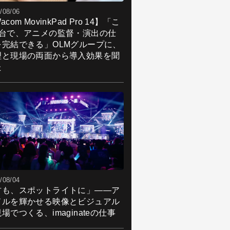
/08/06
acom MovinkPad Pro 14】「こ
1台で、アニメの監督・演出の仕
を完結できる」OLMグループに、
理と現場の両面から導入効果を聞
た
/08/04
君も、スポットライトに」――ア
ドルを輝かせる映像とビジュアル
場でつくる、imaginateの仕事