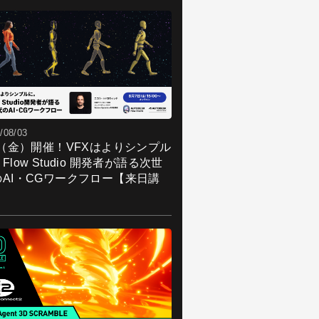
/08/03
7（金）開催！VFXはよりシンプル
Flow Studio 開発者が語る次世
のAI・CGワークフロー【来日講
】