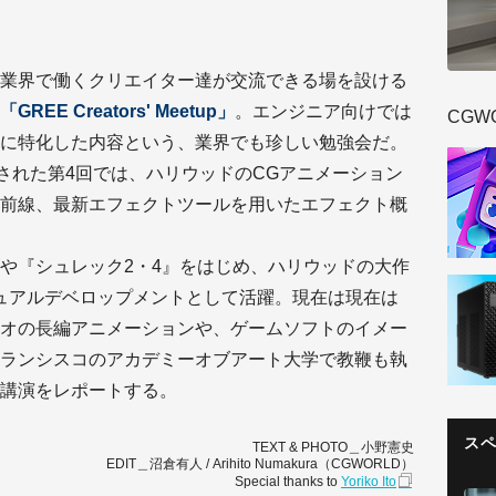
業界で働くクリエイター達が交流できる場を設ける
「GREE Creators' Meetup」
。エンジニア向けでは
CGW
に特化した内容という、業界でも珍しい勉強会だ。
催された第4回では、ハリウッドのCGアニメーション
前線、最新エフェクトツールを用いたエフェクト概
や『シュレック2・4』をはじめ、ハリウッドの大作
ュアルデベロップメントとして活躍。現在は現在は
オの長編アニメーションや、ゲームソフトのイメー
ランシスコのアカデミーオブアート大学で教鞭も執
講演をレポートする。
ス
TEXT & PHOTO＿小野憲史
EDIT＿沼倉有人 / Arihito Numakura（CGWORLD）
Special thanks to
Yoriko Ito