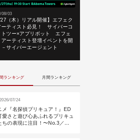
/08/03
8/27（木）リアル開催】エフェク
アーティスト必見！ サイバーコ
クトツー×アプリボット エフェ
トアーティスト登壇イベントを開
！－サイバーエージェント
間ランキング
月間ランキング
2026/07/24
ニメ『名探偵プリキュア！』ED
可愛さと遊び心あふれるプリキュ
たちの表現に注目！〜No.3／ア
メーション付け篇