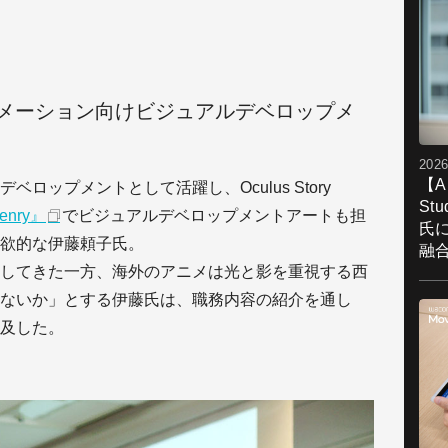
ニメーション向けビジュアルデベロップメ
2026
【A
ロップメントとして活躍し、Oculus Story
St
enry』
でビジュアルデベロップメントアートも担
氏
欲的な伊藤頼子氏。
融
してきた一方、海外のアニメは光と影を重視する西
ないか」とする伊藤氏は、職務内容の紹介を通し
及した。