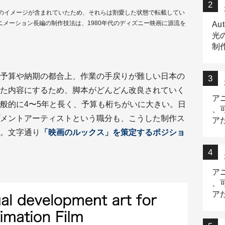
のイメージが含まれていたため、それらは割愛した状態で転載してい
ニメーション長編の制作技法は、1980年代のディズニー映画に源流を
Au
光
制作
Tr
作
予算や納期の都合上、作業の手戻りが難しい日本の
た内容にするため、脚本がどんどん改良されていく
ア
般的に4〜5年と長く、予算も桁ちがいに大きい。日
、
メントアーティストという職分も、こうした制作ス
ア
デ
。文字通り
「映画のルックス」を策定するポジショ
ア
、
ア
出