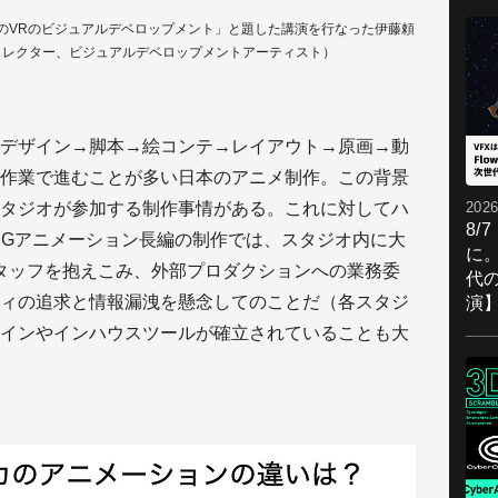
のVRのビジュアルデベロップメント」と題した講演を行なった伊藤頼
・アートディレクター、ビジュアルデベロップメントアーティスト）
デザイン→脚本→絵コンテ→レイアウト→原画→動
作業で進むことが多い日本のアニメ制作。この背景
2026
タジオが参加する制作事情がある。これに対してハ
8/
CGアニメーション長編の制作では、スタジオ内に大
に。
タッフを抱えこみ、外部プロダクションへの業務委
代
ィの追求と情報漏洩を懸念してのことだ（各スタジ
演
インやインハウスツールが確立されていることも大