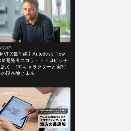
/08/07
I×VFX最前線】Autodesk Flow
udio開発者ニコラ・トドロビッチ
に訊く、CGキャラクターと実写
合の現在地と未来