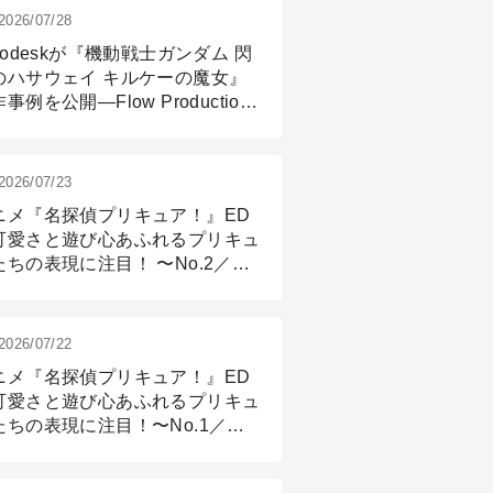
2026/07/28
todeskが『機動戦士ガンダム 閃
のハサウェイ キルケーの魔女』
事例を公開―Flow Production
ackingと3ds Maxが支えたCG制
現場
2026/07/23
ニメ『名探偵プリキュア！』ED
可愛さと遊び心あふれるプリキュ
たちの表現に注目！ 〜No.2／モ
リング＆リギング篇
2026/07/22
ニメ『名探偵プリキュア！』ED
可愛さと遊び心あふれるプリキュ
たちの表現に注目！〜No.1／演
篇