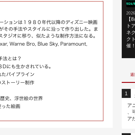
2026
【
ト
ネ
ク
催
週
ア
、
ア
ニ