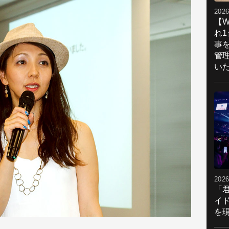
2026
【W
れ
事
管
い
2026
「
イ
を現