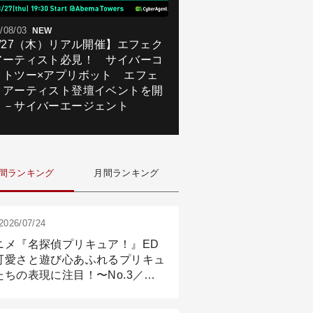
/08/03
NEW
8/27（木）リアル開催】エフェク
アーティスト必見！ サイバーコ
クトツー×アプリボット エフェ
トアーティスト登壇イベントを開
！－サイバーエージェント
間ランキング
月間ランキング
2026/07/24
ニメ『名探偵プリキュア！』ED
可愛さと遊び心あふれるプリキュ
たちの表現に注目！〜No.3／ア
メーション付け篇