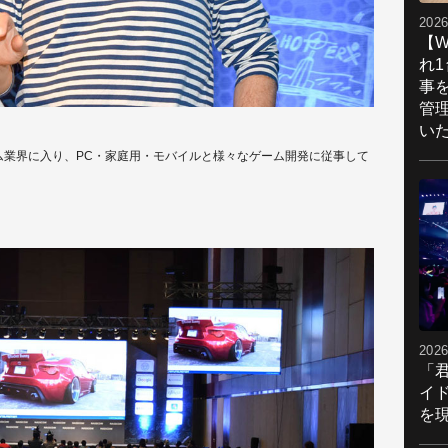
2026
【W
れ
事
管
い
ーム業界に入り、PC・家庭用・モバイルと様々なゲーム開発に従事して
2026
「
イ
を現