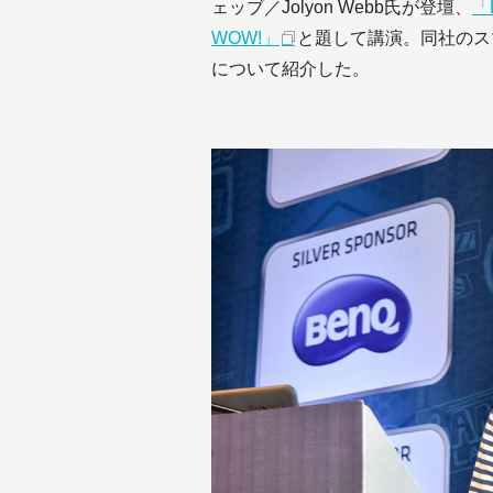
ェッブ／Jolyon Webb氏が登壇、
「B
WOW!」
と題して講演。同社のス
について紹介した。