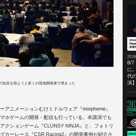
2026
8/
に。
代
演
の知見を得ようと多くの現地開発者で埋まった
アニメーションむけミドルウェア『morpheme』
マホゲームの開発・配信も行っている。本講演でも
クションゲーム『CLUNSY NINJA』と、フォトリ
カーレース『CSR Racing2』の開発事例が紹介さ