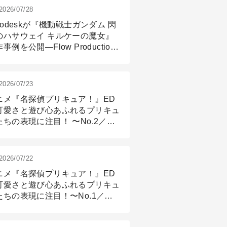
2026/07/28
todeskが『機動戦士ガンダム 閃
のハサウェイ キルケーの魔女』
事例を公開―Flow Production
ackingと3ds Maxが支えたCG制
現場
2026/07/23
ニメ『名探偵プリキュア！』ED
可愛さと遊び心あふれるプリキュ
たちの表現に注目！ 〜No.2／モ
リング＆リギング篇
2026/07/22
ニメ『名探偵プリキュア！』ED
可愛さと遊び心あふれるプリキュ
たちの表現に注目！〜No.1／演
篇