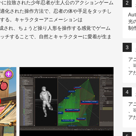
を何者かに拉致された少年忍者が主人公のアクションゲーム
適化された操作方法で、忍者の体や手足をタッチし
Au
する。キャラクターアニメーションは
光
に生成され、ちょうど操り人形を操作する感覚でゲーム
制作
Tr
ッチすることで、自然とキャラクターに愛着が生ま
作
ア
、
ア
デ
ア
、
ア
出