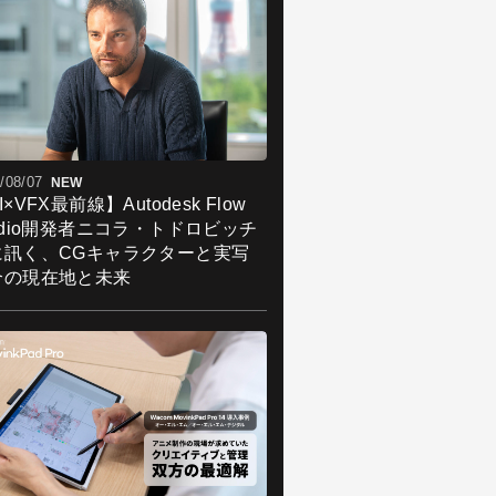
/08/07
NEW
I×VFX最前線】Autodesk Flow
udio開発者ニコラ・トドロビッチ
に訊く、CGキャラクターと実写
合の現在地と未来