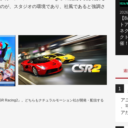
のが、スタジオの環境であり、社風であると強調さ
2026
【
ト
ネ
ク
催
週
ア
CSR Racing2』。どちらもナチュラルモーション社が開発・配信する
、
ア
ニ