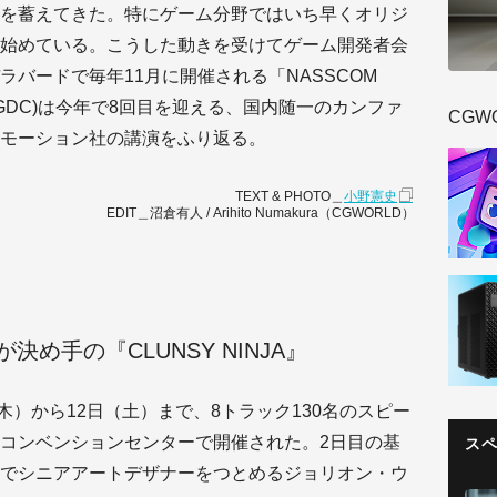
を蓄えてきた。特にゲーム分野ではいち早くオリジ
始めている。こうした動きを受けてゲーム開発者会
バードで毎年11月に開催される「NASSCOM
ence」(NGDC)は今年で8回目を迎える、国内随一のカンファ
CGW
モーション社の講演をふり返る。
TEXT & PHOTO＿
小野憲史
EDIT＿沼倉有人 / Arihito Numakura（CGWORLD）
め手の『CLUNSY NINJA』
（木）から12日（土）まで、8トラック130名のスピー
コンベンションセンターで開催された。2日目の基
ス
でシニアアートデザナーをつとめるジョリオン・ウ