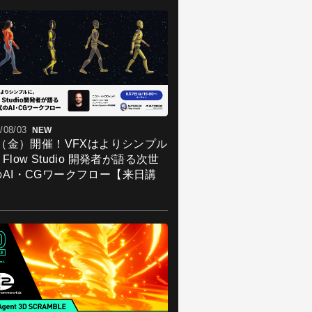
/08/03
NEW
7（金）開催！VFXはよりシンプル
Flow Studio 開発者が語る次世
のAI・CGワークフロー【来日講
】