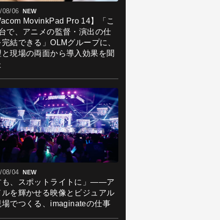
/08/06
NEW
acom MovinkPad Pro 14】「こ
1台で、アニメの監督・演出の仕
を完結できる」OLMグループに、
理と現場の両面から導入効果を聞
た
/08/04
NEW
君も、スポットライトに」――ア
ドルを輝かせる映像とビジュアル
場でつくる、imaginateの仕事