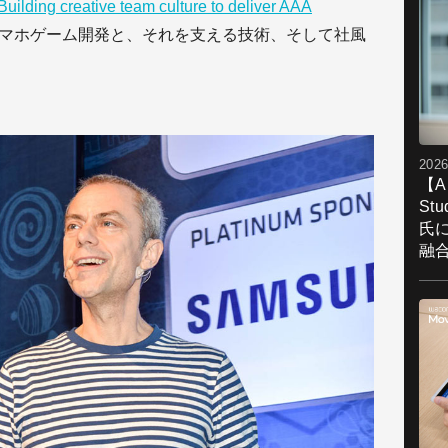
uilding creative team culture to deliver AAA
マホゲーム開発と、それを支える技術、そして社風
2026
【A
St
氏
融