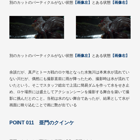
別のカットのパーティクルがない状態
【画像左】
とある状態
【画像右】
別のカットのパーティクルがない状態
【画像左】
とある状態
【画像右】
余談だが、真戸とトーカ戦のロケ地となった水無川は本来水が流れてい
ない川だが、偶然にも撮影直前に雨が降ったため、撮影時は水が流れて
いたという。そこでスタッフ総出で上流に簡易ダムを作って水をせき止
め、ロケ場所には盛土してアクションシーンを撮影する舞台を築いて撮
影に挑んだとのこと。当初は水のない舞台であったが、結果として水が
画面に映り込むことで画に艶が出ている
POINT 011 亜門のクインケ