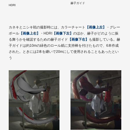
赫子ガイド
HDRI
カネキとニシキ戦の撮影時には、カラーチャート
【画像上左】
・グレー
ボール
【画像上右】
・HDRI
【画像下左】
のほか、赫子がどのように振
る舞うかを確認するための赫子ガイド
【画像下右】
も撮影している。赫
子ガイドは約10mの緑色のロール紙に支持棒を付けたもので、6本作成
された。ときには2本を継いで20mにして使用されることもあったとい
う