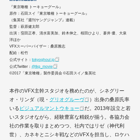
『東京喰種 トーキョーグール』
原作：石田スイ『東京喰種 トーキョーグール』
（集英社『週刊ヤングジャンプ』連載）
監督：萩原健太郎
出演：窪田正孝、清水富美加、鈴木伸之、桜田ひより、蒼井 優、大泉
洋ほか
VFXスーパーバイザー：桑原雅志
配給：松竹
公式サイト：
tokyoghoul.jp
公式Twitter：
@tkg_movie
©2017「東京喰種」製作委員会 ©石田スイ／集英社
本作のVFX主幹スタジオを務めたのが、シネグリー
オ・リンダ（現・
グリオグルーヴ
）出身の桑原氏率
いる
ビジュアルマントウキョー
だ。2013年設立と若
いスタジオながら、経験豊富な精鋭が揃う。各協力会
社の作業を取りまとめつつ、社内ではリゼ（神代利
世）、カネキとニシキ戦などのVFXを担当し、ロケハ