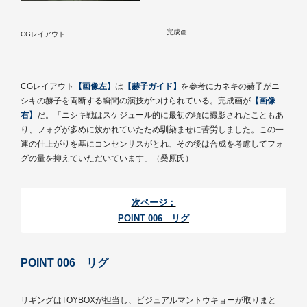
完成画
CGレイアウト
CGレイアウト
【画像左】
は
【赫子ガイド】
を参考にカネキの赫子がニ
シキの赫子を両断する瞬間の演技がつけられている。完成画が
【画像
右】
だ。「ニシキ戦はスケジュール的に最初の頃に撮影されたこともあ
り、フォグが多めに炊かれていたため馴染ませに苦労しました。この一
連の仕上がりを基にコンセンサスがとれ、その後は合成を考慮してフォ
グの量を抑えていただいています」（桑原氏）
次ページ：
POINT 006 リグ
POINT 006 リグ
リギングはTOYBOXが担当し、ビジュアルマントウキョーが取りまと