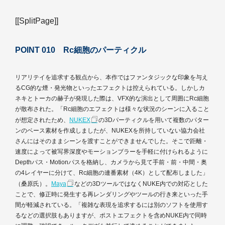
[[SplitPage]]
POINT 010 Rc細胞のパーティクル
リアリテイを追求する観点から、本作ではファンタジックな印象を与え
るCG的な煙・発光物といったエフェクトは控えられている。しかしカ
ネキとトーカの赫子が発現した際は、VFX的な演出として周囲にRc細胞
が散布された。「Rc細胞のエフェクトは様々な状況のシーンに入ること
が想定されたため、
NUKEX
の3Dパーティクルを用いて複数のパター
ンのベース素材を作成しましたが、NUKEXを所持していない協力会社
さんにはそのままシーンを渡すことができませんでした。そこで距離・
速度によって被写界深度やモーションブラーを手軽に付けられるように
Depthパス・Motionパスを格納し、カメラから見て手前・前・中間・奥
の4レイヤーに分けて、Rc細胞の連番素材（4K）として配布しました」
（桑原氏）。
Maya
などの3DツールではなくNUKE内での対応とした
ことで、修正時に発生する再レンダリングやツールの行き来といった手
間が軽減されている。「複雑な表現を追求するには別のソフトを使用す
るなどの選択肢もありますが、ポストエフェクトを含めNUKE内で同時