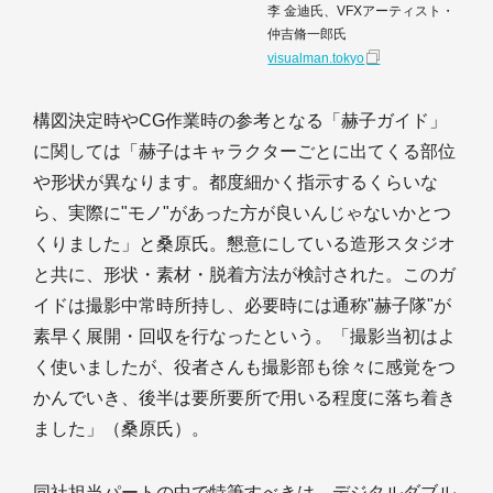
李 金迪氏、VFXアーティスト・
仲吉脩一郎氏
visualman.tokyo
構図決定時やCG作業時の参考となる「赫子ガイド」
に関しては「赫子はキャラクターごとに出てくる部位
や形状が異なります。都度細かく指示するくらいな
ら、実際に"モノ"があった方が良いんじゃないかとつ
くりました」と桑原氏。懇意にしている造形スタジオ
と共に、形状・素材・脱着方法が検討された。このガ
イドは撮影中常時所持し、必要時には通称"赫子隊"が
素早く展開・回収を行なったという。「撮影当初はよ
く使いましたが、役者さんも撮影部も徐々に感覚をつ
かんでいき、後半は要所要所で用いる程度に落ち着き
ました」（桑原氏）。
同社担当パートの中で特筆すべきは、デジタルダブル