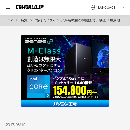
TOP
特集
"赫子"、"クインケ"から喰種の戦闘まで。映画『東京喰種 トーキョーグール』ビジュアルマントウキョーの緻密なVFXワーク
2017/08/10