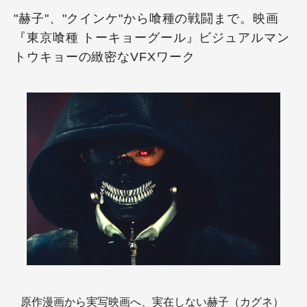
"赫子"、"クインケ"から喰種の戦闘まで。映画
『東京喰種 トーキョーグール』ビジュアルマン
トウキョーの緻密なVFXワーク
原作漫画から実写映画へ、実在しない赫子（カグネ）