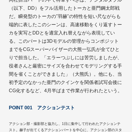
（以下、DD）をフル活用したトーカと亜門鋼太郎戦
だ。瞬発型のトーカの"羽赫"の特性を短い尺ながらも
端的に表したこのシーンは、高速移動をくり返すトー
カを実写とDDとを適宜入れ替えながら表現してい
る。このパートは3Dモデルの管理からコンポジット
までをCGスーパーバイザーの大熊一弘氏が全てひと
りで担当した。「エラーつぶしには苦労しましたが、
役者さんと厳密にサイズを合わせてモデリングする手
間を省くことができました」（大熊氏）。他にも、当
初予定のなかった亜門のクインケを関係者試写会後に
CG化するなど、4月半ばまで作業が行われたという。
POINT 001 アクションテスト
アクション部・撮影部と協力し、1日に集中して行われたアクションテ
スト。赫子が出てくるアクションパートを中心に、アクション部のスタ