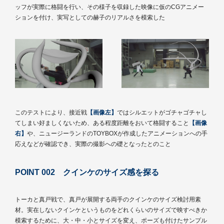
ッフが実際に格闘を行い、その様子を収録した映像に仮のCGアニメー
ションを付け、実写としての赫子のリアルさを模索した
このテストにより、接近戦
【画像左】
ではシルエットがゴチャゴチャし
てしまい好ましくないため、ある程度距離をおいて格闘すること
【画像
右】
や、ニュージーランドのTOYBOXが作成したアニメーションへの手
応えなどが確認でき、実際の撮影への礎となったとのこと
POINT 002 クインケのサイズ感を探る
トーカと真戸戦で、真戸が展開する両手のクインケのサイズ検討用素
材。実在しないクインケというものをどれくらいのサイズで映すべきか
模索するために、大・中・小とサイズを変え、ポーズも付けたサンプル