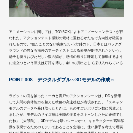
アニメーションに関しては、TOYBOXによるアニメーションテストが行
われた。アクションテスト撮影の素材に重ねるかたちで方向性が確認さ
れたもので、"観たことのない映像"という方針の下、日本とはバックグ
ラウンドの異なる海外のアーティストによる表現が期待されたという。
赫子を覆うおびただしい数の鱗が、感情の昂りに呼応して脈動するよう
に逆立つという演技は好評を博し、劇中の演出として採り入れらている
POINT 008 デジタルダブル～3Dモデルの作成～
ラビットの面を被ったトーカと真戸のアクションシーンは、DDを活用
して人間の身体能力を超えた喰種の高速移動が表現された。「スキャン
モデルのデータを受け取ったときは、ものすごいポリゴン数に愕然とし
ましたが、モデルのサイズ感は実際の役者をスキャンしたため正確でし
たね」（大熊氏）。3Dモデルは暗いシーンかつ、キャラクターの高速移
動を表現するためのモデルであることを念頭に、使い勝手を考えて現実