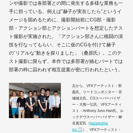
ンや撮影では各部署との間に発生する多様な業務も一
手に担っている。例えば"赫子が実在したら"というイ
メージを固めるために、撮影開始前にCG部・撮影
部・アクション部とアクションパートを想定したテス
ト撮影が実施された。「アクション部さんに格闘の演
技を行なってもらい、そこに仮のCGを付けて赫子
の"リアルな"動きを探りました」（桑原氏）。このテ
スト撮影に限らず、本作では多部署が絡むパートでは
部署の枠に囚われず相互提案が密に行われたという。
左から、VFXアーティスト・郭
磊氏、リードコンポジター・宮
城雄太氏、CGスーパーバイザ
ー・大熊一弘氏、VFXアーティ
スト・Anthony Juno Han氏、ル
ックデヴスーパーバイザー・柳
谷真宏氏（
kazagulma
inc.
）、VFXアーティスト・