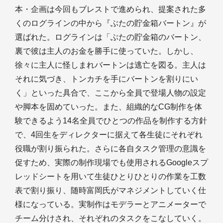
本・企画は今回もブレストで進められ、提案された多
くのログラインの中から『ぶたの貯金箱バートン』が
選ばれた。ログラインは「ぶたの貯金箱のバートン、
裏で彼は主人のお金を勝手に使っていた。しかし、
徐々に主人に怪しまれバートンは逃亡を図る。主人は
それに気づき、トンカチを手にバートンを割りにい
く」といった具合で、ここから全員で登場人物の設定
や脚本を固めていった。また、組織的なCG制作を体
験できるよう14名全員でひとつの作品を制作する方針
で、4回生をディレクターに据えて各生徒にそれぞれ
役職が割り振られた。さらに各自タスク管理の意識を
促すため、実際の制作現場でも使用されるGoogleスプ
レッドシートを用いて生徒ひとりひとりの作業を工数
表で割り振り、随時富岡氏がマネジメントしていく仕
様になっている。実制作はモデラーとアニメーターで
チーム分けされ、それぞれのタスクをこなしていく。