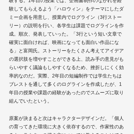
験する。1年目の授業では、企画書制作のながれを経
験してもらえるよう「ハロウィン」をテーマにしたダ
ミー企画を用意し、授業内でログライン（3行ストー
リー）の説明を行い、各学生は課題でログラインを作
成。順次、発表していった。「3行という短い文章で
確実に面白ければ、映画になっても面白い作品にな
る」と富岡氏。ストーリーをたくさん考えてアイデア
の選択肢を増やすことができる上、読み手の意見がも
らいやすく議論もしやすくなるため、挫折しにくく効
率的なのだ。実際、2年目の短編制作では学生たちは
ブレストを通して多くのログラインを作成したが、1
年目の授業や課題の経験があったのでスムーズに取り
組んでいたという。
原案が決まると次はキャラクターデザインだ。「個人
の育ってきた環境に大きく依存するので、作家性のあ