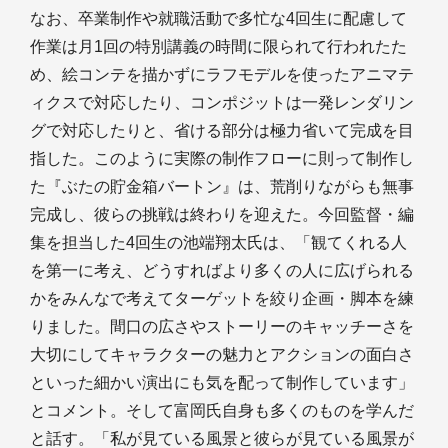
なお、卒業制作や就職活動で多忙な4回生に配慮して
作業は月1回の特別講義の時間に限られて行われたた
め、絵コンテを描かずにラフモデルを使ったアニマテ
ィクスで対応したり、コンポジットは一発レンダリン
グで対応したりと、省ける部分は極力省いて完成を目
指した。このように実際の制作フローに則って制作し
た『ぶたの貯金箱バートン』は、荒削りながらも無事
完成し、彼らの挑戦は終わりを迎えた。今回監督・編
集を担当した4回生の池端翔太氏は、「観てくれる人
を第一に考え、どうすればより多くの人に広げられる
かをみんなで考えてターゲットを絞り企画・脚本を練
りました。間口の広さやストーリーのキャッチーさを
大切にしてキャラクターの魅力とアクションの面白さ
といった細かい演出にも気を配って制作しています」
とコメント。そして富岡氏自身も多くのものを学んだ
と話す。「私が見ている風景と彼らが見ている風景が