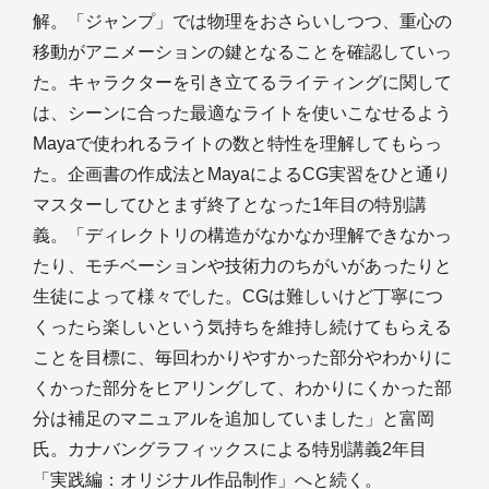
解。「ジャンプ」では物理をおさらいしつつ、重心の
移動がアニメーションの鍵となることを確認していっ
た。キャラクターを引き立てるライティングに関して
は、シーンに合った最適なライトを使いこなせるよう
Mayaで使われるライトの数と特性を理解してもらっ
た。企画書の作成法とMayaによるCG実習をひと通り
マスターしてひとまず終了となった1年目の特別講
義。「ディレクトリの構造がなかなか理解できなかっ
たり、モチベーションや技術力のちがいがあったりと
生徒によって様々でした。CGは難しいけど丁寧につ
くったら楽しいという気持ちを維持し続けてもらえる
ことを目標に、毎回わかりやすかった部分やわかりに
くかった部分をヒアリングして、わかりにくかった部
分は補足のマニュアルを追加していました」と富岡
氏。カナバングラフィックスによる特別講義2年目
「実践編：オリジナル作品制作」へと続く。