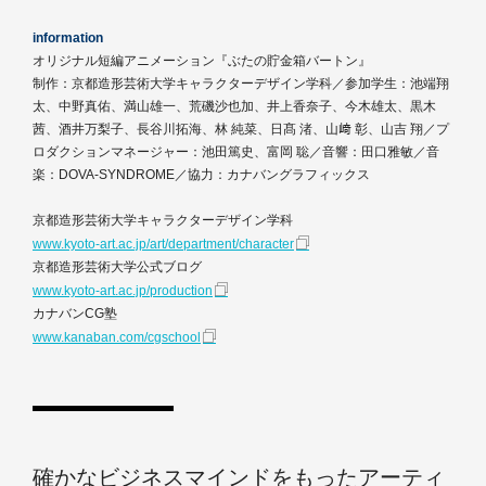
information
オリジナル短編アニメーション『ぶたの貯金箱バートン』
制作：京都造形芸術大学キャラクターデザイン学科／参加学生：池端翔
太、中野真佑、満山雄一、荒磯沙也加、井上香奈子、今木雄太、黒木
茜、酒井万梨子、長谷川拓海、林 純菜、日髙 渚、山﨑 彰、山吉 翔／プ
ロダクションマネージャー：池田篤史、富岡 聡／音響：田口雅敏／音
楽：DOVA-SYNDROME／協力：カナバングラフィックス
京都造形芸術大学キャラクターデザイン学科
www.kyoto-art.ac.jp/art/department/character
京都造形芸術大学公式ブログ
www.kyoto-art.ac.jp/production
カナバンCG塾
www.kanaban.com/cgschool
確かなビジネスマインドをもったアーティ