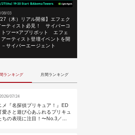
/08/03
8/27（木）リアル開催】エフェク
アーティスト必見！ サイバーコ
クトツー×アプリボット エフェ
トアーティスト登壇イベントを開
！－サイバーエージェント
間ランキング
月間ランキング
2026/07/24
ニメ『名探偵プリキュア！』ED
可愛さと遊び心あふれるプリキュ
たちの表現に注目！〜No.3／ア
メーション付け篇