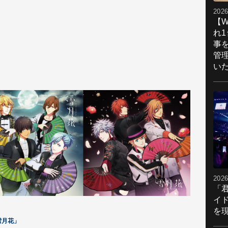
2026
【W
れ
事
管
い
2026
「
イ
を現
「雪月花」