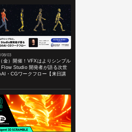
/08/03
7（金）開催！VFXはよりシンプル
Flow Studio 開発者が語る次世
のAI・CGワークフロー【来日講
】