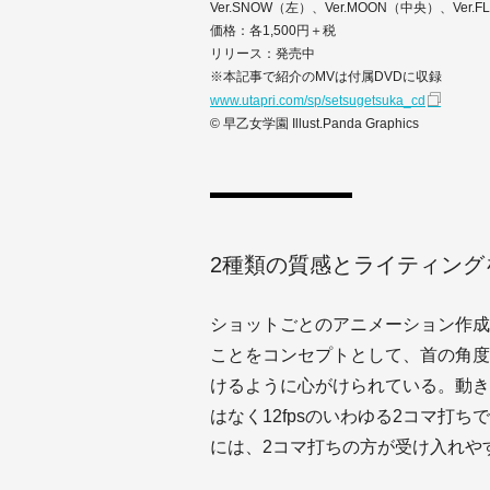
Ver.SNOW（左）、Ver.MOON（中央）、Ver.
価格：各1,500円＋税
リリース：発売中
※本記事で紹介のMVは付属DVDに収録
www.utapri.com/sp/setsugetsuka_cd
© 早乙女学園 Illust.Panda Graphics
2種類の質感とライティング
ショットごとのアニメーション作成
ことをコンセプトとして、首の角度
けるように心がけられている。動きに
はなく12fpsのいわゆる2コマ打
には、2コマ打ちの方が受け入れや