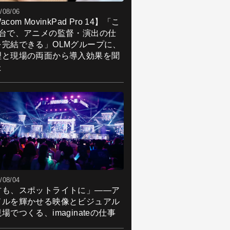
/08/06
acom MovinkPad Pro 14】「こ
1台で、アニメの監督・演出の仕
を完結できる」OLMグループに、
理と現場の両面から導入効果を聞
た
/08/04
君も、スポットライトに」――ア
ドルを輝かせる映像とビジュアル
場でつくる、imaginateの仕事