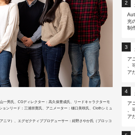
Au
光
制作
Tr
作
ア
、
ア
デ
三山一男氏、CGディレクター：高久保豊成氏、リードキャラクターモ
ア
ョンリード：三浦崇寛氏、アニメーター：樋口美咲氏、Clothシミュ
、
ア
、アニマ）、エグゼクティブプロデューサー：紺野さやか氏（ブロッコ
出