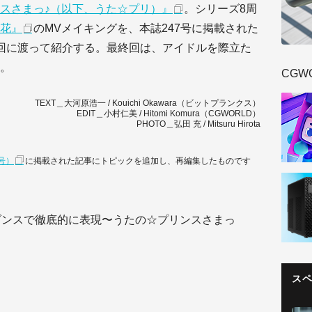
スさまっ♪（以下、うた☆プリ）』
。シリーズ8周
花』
のMVメイキングを、本誌247号に掲載された
回に渡って紹介する。最終回は、アイドルを際立た
。
CGW
TEXT＿大河原浩一 / Kouichi Okawara（ビットプランクス）
EDIT＿小村仁美 / Hitomi Komura（CGWORLD）
PHOTO＿弘田 充 / Mitsuru Hirota
月号）
に掲載された記事にトピックを追加し、再編集したものです
ダンスで徹底的に表現〜うたの☆プリンスさまっ
ス