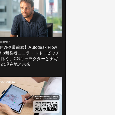
/08/07
I×VFX最前線】Autodesk Flow
udio開発者ニコラ・トドロビッチ
に訊く、CGキャラクターと実写
合の現在地と未来