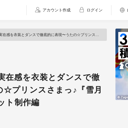
アカウント作成
ログイン
装とダンスで徹底的に表現〜うたの☆プリンスさまっ♪『雪月花』MV／Vol.4 カット制作編
の実在感を衣装とダンスで徹
の☆プリンスさまっ♪『雪月
カット制作編