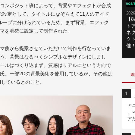
コンポジット班によって、背景やエフェクトが合成
2026
の設定として、タイトルになぞらえて11人のアイド
【
ループに分けられているため、まず背景、エフェク
ト
マを明確に設定して制作された。
ネ
ク
催
マ側から提案させていただいて制作を行なっていま
う、背景はなるべくシンプルなデザインにしまし
ールはつくり込まず、質感はリアルにという方向で
氏。一部2Dの背景美術を使用しているが、その他は
週
使用しているとのこと。
ア
、
ア
ニ