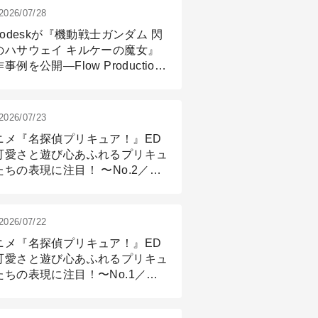
2026/07/28
todeskが『機動戦士ガンダム 閃
のハサウェイ キルケーの魔女』
事例を公開―Flow Production
ackingと3ds Maxが支えたCG制
現場
2026/07/23
ニメ『名探偵プリキュア！』ED
可愛さと遊び心あふれるプリキュ
たちの表現に注目！ 〜No.2／モ
リング＆リギング篇
2026/07/22
ニメ『名探偵プリキュア！』ED
可愛さと遊び心あふれるプリキュ
たちの表現に注目！〜No.1／演
篇