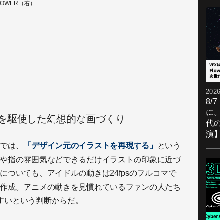
FLOWER（右）
2026
8/
に。
を駆使した幻想的な画づくり
代
演
では、
「デザイン元のイラストを再現する」
という
や指の雰囲気などできるだけイラストの印象に近づ
ついても、アイドルの動きは24fpsのフルコマで
ちで作成。アニメの動きを見慣れているファンの人たち
すいという判断からだ。