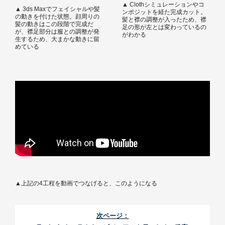
▲ Clothシミュレーションやコ
▲ 3ds Maxでフェイシャルや髪
ンポジットを経た完成カット。
の動きを付けた状態。顔周りの
髪と襟の調整が入ったため、襟
髪の動きはこの段階で完成だ
足の形が左とは変わっているの
が、襟足部分は服との調整が発
がわかる
生するため、大まかな動きに留
めている
▲上記の4工程を動画でつなげると、このようになる
次ページ：