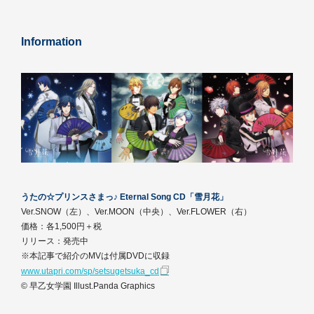
Information
うたの☆プリンスさまっ♪ Eternal Song CD「雪月花」
Ver.SNOW（左）、Ver.MOON（中央）、Ver.FLOWER（右）
価格：各1,500円＋税
リリース：発売中
※本記事で紹介のMVは付属DVDに収録
www.utapri.com/sp/setsugetsuka_cd
© 早乙女学園 Illust.Panda Graphics