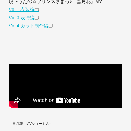
現〜うたの☆プリンスさまっ♪『雪月花』MV
Vol.1 衣装編
Vol.3 表情編
Vol.4 カット制作編
「雪月花」MVショートVer.