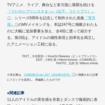
TVアニメ、ライブ、舞台など多方面に展開を続ける
『うたの☆プリンスさまっ♪（以下、うた☆プリ）』
。シリーズ8周年を記念して制作された楽曲
『雪月
花』
のMVメイキングを、本誌247号に掲載されたも
のに大幅に追加要素を加え、全4回に渡って紹介す
る。第2回は、アイドルの個性表現と効率化を両立し
たアニメーション工程に迫る。
TEXT＿大河原浩一 / Kouichi Okawara（ビットプランクス）
EDIT＿小村仁美 / Hitomi Komura（CGWORLD）
PHOTO＿弘田 充 / Mitsuru Hirota
※本記事は、
CGWORLD vol. 247（2019年3月号）
に掲載された記事
にトピックを追加し、再編集したものです
●関連記事
11人のアイドルの実在感を衣装とダンスで徹底的に表