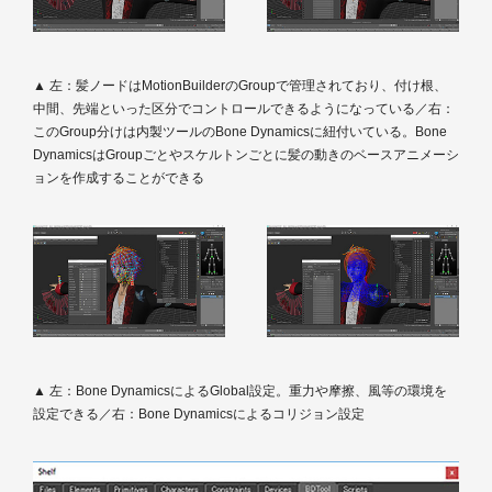
▲ 左：髪ノードはMotionBuilderのGroupで管理されており、付け根、
中間、先端といった区分でコントロールできるようになっている／右：
このGroup分けは内製ツールのBone Dynamicsに紐付いている。Bone
DynamicsはGroupごとやスケルトンごとに髪の動きのベースアニメーシ
ョンを作成することができる
▲ 左：Bone DynamicsによるGlobal設定。重力や摩擦、風等の環境を
設定できる／右：Bone Dynamicsによるコリジョン設定