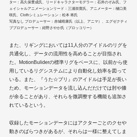
ター：高久保豊成氏、リードキャラクターモデラー：石井のぞみ氏、フ
ェイシャルアニメーションリード：三浦崇寛氏、アニメーター：樋口美
咲氏、Clothシミュレーション：松本 将氏
写真なし プロデューサー：赤城晴康氏（以上、アニマ）、エグゼクティ
ブプロデューサー：紺野さやか氏（ブロッコリー）
また、リギングにおいては11人分のアイドルのリグを
共通化し、データの流用性を高めることが目指され
た。MotionBuliderの標準リグをベースに、以前から使
用しているリグシステムにより自動化し効率を図って
いる。また、『うた☆プリ』のアイドルは手足が長い
ため、モーションデータを流し込んだだけでは肘や膝
が余ることがあり、それらを微調整する機能も追加さ
れているという。
収録したモーションデータにはアクターごとのクセや
動きのばらつきがあるが、それらは一様に整えてしま