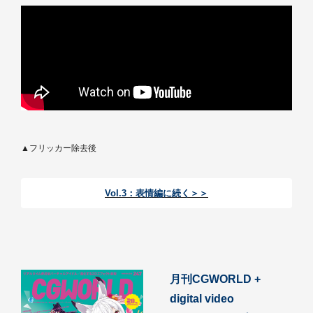
▲フリッカー除去後
Vol.3：表情編に続く＞＞
月刊CGWORLD +
digital video