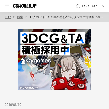
TOP
特集
11人のアイドルの実在感を衣装とダンスで徹底的に表現〜うたの☆プリンスさまっ♪『雪月花』MV／Vol.2 アニメーション編
2019/06/19