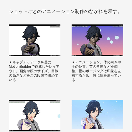
ショットごとのアニメーション制作のながれを示す。
▲キャプチャデータを基に
▲アニメーション。体の向きや
MotionBuilderで作成したレイア
手の位置、首の角度などを調
ウト。画角や頭のサイズ、目線
整。指のポージングは印象を左
の高さなどをこの段階で決めて
右するため、特に気を遣ってい
いる
る