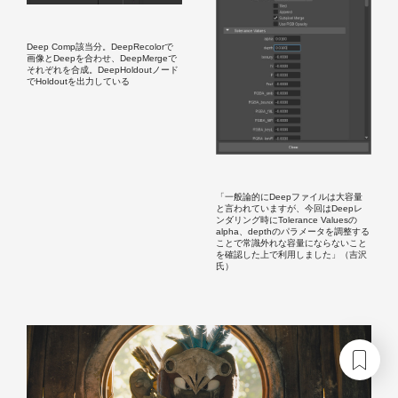
Deep Comp該当分。DeepRecolorで
画像とDeepを合わせ、DeepMergeで
それぞれを合成。DeepHoldoutノード
でHoldoutを出力している
「一般論的にDeepファイルは大容量
と言われていますが、今回はDeepレ
ンダリング時にTolerance Valuesの
alpha、depthのパラメータを調整する
ことで常識外れな容量にならないこと
を確認した上で利用しました」（吉沢
氏）