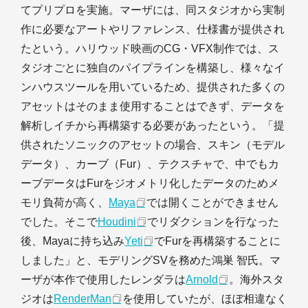
てプリプロを実施。マーザには、同スタジオから実制
作に必要なアートやリファレンス、仕様書が提供され
たという。ハリウッド映画のCG・VFX制作では、ス
タジオごとに独自のパイプラインを構築し、様々なイ
ンハウスツールを用いているため、提供された多くの
アセットはそのまま使用することはできず、データを
解析しイチから再構築する必要があったという。「提
供されたソニックのアセットの場合、スキン（モデル
データ）、カーブ（Fur）、テクスチャで、中でもカ
ーブデータはFurをジオメトリ化したデータのためメ
モリ負荷が高く、
Maya
では開くことができません
でした。そこで
Houdini
でリダクションを行なった
後、Mayaに持ち込み
Yeti
でFurを再構築することに
しました」と、モデリングSVを務めた鴻巣 智氏。マ
ーザが本作で使用したレンダラは
Arnold
。海外スタ
ジオは
RenderMan
を使用していたが、ほぼ相違なく