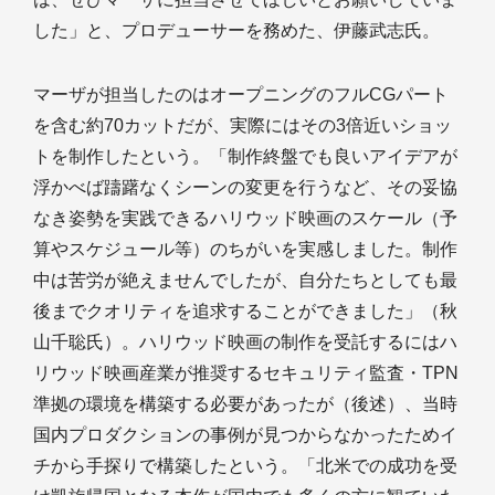
した」と、プロデューサーを務めた、伊藤武志氏。
マーザが担当したのはオープニングのフルCGパート
を含む約70カットだが、実際にはその3倍近いショッ
トを制作したという。「制作終盤でも良いアイデアが
浮かべば躊躇なくシーンの変更を行うなど、その妥協
なき姿勢を実践できるハリウッド映画のスケール（予
算やスケジュール等）のちがいを実感しました。制作
中は苦労が絶えませんでしたが、自分たちとしても最
後までクオリティを追求することができました」（秋
山千聡氏）。ハリウッド映画の制作を受託するにはハ
リウッド映画産業が推奨するセキュリティ監査・TPN
準拠の環境を構築する必要があったが（後述）、当時
国内プロダクションの事例が見つからなかったためイ
チから手探りで構築したという。「北米での成功を受