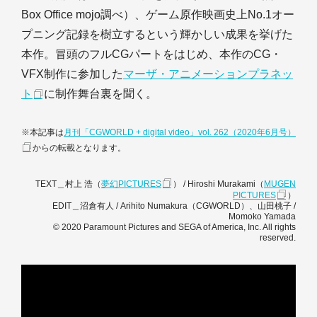
Box Office mojo調べ）、ゲーム原作映画史上No.1オー
プニング記録を樹立するという輝かしい成果を挙げた
本作。冒頭のフルCGパートをはじめ、本作のCG・
VFX制作に参加した
マーザ・アニメーションプラネッ
ト
に制作舞台裏を聞く。
※本記事は
月刊「CGWORLD + digital video」vol. 262（2020年6月号）
からの転載となります。
TEXT＿村上 浩（
夢幻PICTURES
） / Hiroshi Murakami（
MUGEN
PICTURES
）
EDIT＿沼倉有人 / Arihito Numakura（CGWORLD）、山田桃子 /
Momoko Yamada
© 2020 Paramount Pictures and SEGA of America, Inc. All rights
reserved.