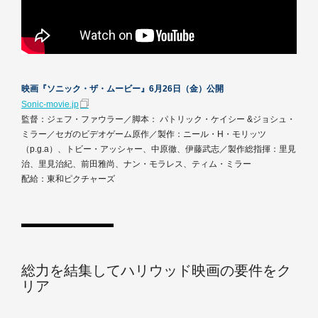
映画『ソニック・ザ・ムービー』6月26日（金）公開
Sonic-movie.jp
監督：ジェフ・ファウラー／脚本： パトリック・ケイシー &ジョシュ・
ミラー／セガのビデオゲーム原作／製作：ニール・H・モリッツ
（p.g.a）、トビー・アッシャー、中原徹、伊藤武志／製作総指揮：里見
治、里見治紀、前田雅尚、ナン・モラレス、ティム・ミラー
配給：東和ピクチャーズ
総力を結集してハリウッド映画の要件をク
リア