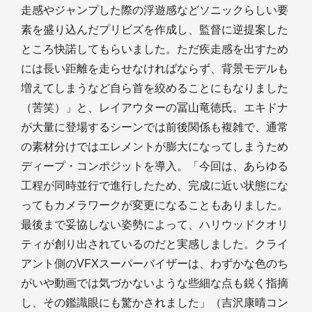
走感やジャンプした際の浮遊感などソニックらしい要
素を盛り込んだプリビズを作成し、監督に逆提案した
ところ快諾してもらいました。ただ疾走感を出すため
には長い距離を走らせなければならず、背景モデルも
増えてしまうなど自ら首を絞めることにもなりました
（苦笑）」と、レイアウターの冨山竜徳氏。エキドナ
が大量に登場するシーンでは前後関係も複雑で、通常
の素材分けではエレメントが膨大になってしまうため
ディープ・コンポジットを導入。「今回は、あらゆる
工程が同時並行で進行したため、完成に近い状態にな
ってもカメラワークが変更になることもありました。
最後まで妥協しない姿勢によって、ハリウッドクオリ
ティが創り出されているのだと実感しました。クライ
アント側のVFXスーパーバイザーは、わずかな色のち
がいや動画では気づかないような些細な点も鋭く指摘
し、その鑑識眼にも驚かされました」（吉沢康晴コン