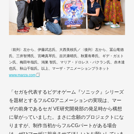
〈前列〉左から、伊藤武志氏、大西美枝氏／〈後列〉左から、冨山竜徳
氏、三井智博氏、宮﨑真琴氏、吉沢康晴氏、秋重有希氏、ギデ・ガエト
ン氏、梅田年哉氏、鴻巣 智氏、マリア・ドロレス・パクラン氏、赤木達
也氏、秋山千聡氏。以上、マーザ・アニメーションプラネット
www.marza.com
「セガを代表するビデオゲーム『ソニック』シリーズ
を題材とするフルCGアニメーションの実現は、マー
ザの前身であるセガ VE研究開発部の発足時から構想
に挙がっていました。まさに念願のプロジェクトにな
りますが、制作当初からフルCGパートがある場合
は、ぜひマーザに担当させてほしいとお願いしていま