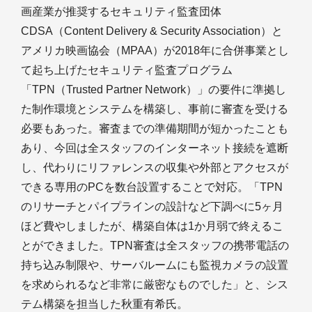
画産業が推奨するセキュリティ監査団体
CDSA（Content Delivery & Security Association）と
アメリカ映画協会（MPAA）が2018年に合併事業とし
て起ち上げたセキュリティ監査プログラム
「TPN（Trusted Partner Network）」の要件に準拠し
た制作環境とシステムを構築し、事前に審査を受ける
必要もあった。審査までの準備期間が短かったことも
あり、今回は全スタッフのインターネット接続を遮断
し、代わりにリファレンスの収集や外部とアクセスが
できる専用のPCを数台設置することで対応。「TPN
のリサーチとパイプラインの設計など下調べに5ヶ月
ほど費やしましたが、構築自体は1か月弱で終えるこ
とができました。TPN審査は全スタッフの携帯電話の
持ち込み制限や、サーバルームにも監視カメラの設置
を求められるなど非常に厳密なものでした」と、シス
テム構築を担当した秋重有希氏。