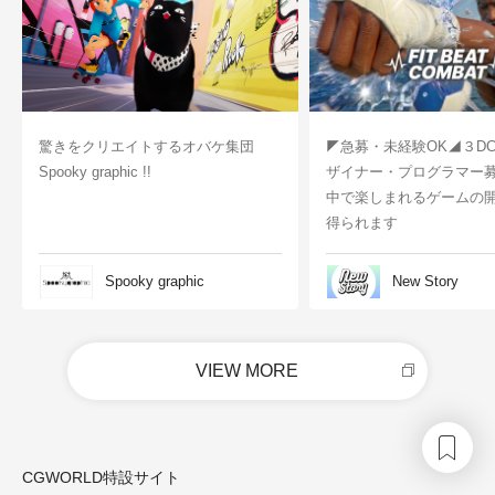
驚きをクリエイトするオバケ集団
◤急募・未経験OK◢３D
Spooky graphic !!
ザイナー・プログラマー
中で楽しまれるゲームの
得られます
Spooky graphic
New Story
VIEW MORE
CGWORLD特設サイト