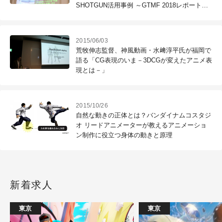
SHOTGUN活用事例 ～GTMF 2018レポート
（2）～
2015/06/03
荒牧伸志監督、神風動画・水﨑淳平氏が福岡で
語る「CG表現のいま－3DCGが変えたアニメ表
現とは－」
2015/10/26
自然な動きの正体とは？バンダイナムコスタジ
オ リードアニメーターが教えるアニメーショ
ン制作に役立つ身体の動きと原理
新着求人
東京
東京