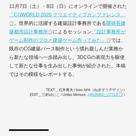
11月7日（土）・8日（日）にオンラインで開催された
「CGWORLD 2020 クリエイティブカンファレンス」
。世界的に活躍する建築設計事務所である
隈研吾建
築都市設計事務所
によるセッション
『設計事務所が
ゲーム制作のプロと建築ゲーム作ってみた』
では、
既存のCG建築パース制作という慣れ親しんだ業務か
ら新たな領域へ一歩踏み出し、3DCGの表現力を駆使
して新たな仕事を生み出した事例が紹介された。本稿
ではその模様をレポートする。
TEXT＿石井勇夫 / Isao Ishii（ねぎぞうデザイン）
EDIT＿三村ゆにこ / Uniko Mimura（
@UNIKO_LITTLE
）