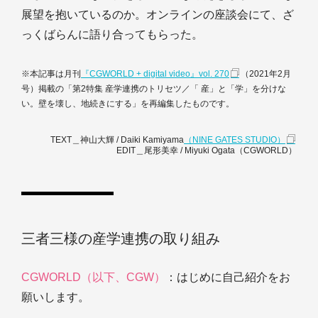
展望を抱いているのか。オンラインの座談会にて、ざ
っくばらんに語り合ってもらった。
※本記事は月刊
『CGWORLD + digital video』vol. 270
（2021年2月
号）掲載の「第2特集 産学連携のトリセツ／「 産」と「学」を分けな
い。壁を壊し、地続きにする」を再編集したものです。
TEXT＿神山大輝 / Daiki Kamiyama
（NINE GATES STUDIO）
EDIT＿尾形美幸 / Miyuki Ogata（CGWORLD）
三者三様の産学連携の取り組み
CGWORLD（以下、CGW）
：はじめに自己紹介をお
願いします。