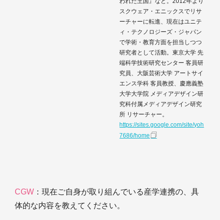
われた王国』など。2012年より
スクウェア・エニックスでリサ
ーチャーに転進、現在はユニテ
ィ・テクノロジーズ・ジャパン
で学術・教育方面を担当しつつ
研究者として活動。東京大学 先
端科学技術研究センター 客員研
究員、大阪芸術大学 アートサイ
エンス学科 客員教授、慶應義塾
大学大学院 メディアデザイン研
究科付属メディアデザイン研究
所 リサーチャー。
https://sites.google.com/site/yoh
7686/home
CGW
：現在ご自身が取り組んでいる産学連携の、具
体的な内容を教えてください。