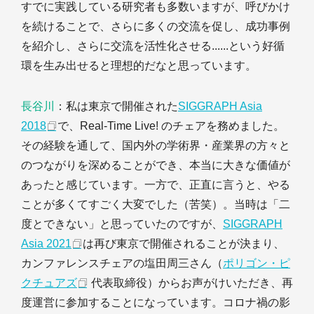
すでに実践している研究者も多数いますが、呼びかけ
を続けることで、さらに多くの交流を促し、成功事例
を紹介し、さらに交流を活性化させる......という好循
環を生み出せると理想的だなと思っています。
長谷川
：私は東京で開催された
SIGGRAPH Asia
2018
で、Real-Time Live! のチェアを務めました。
その経験を通して、国内外の学術界・産業界の方々と
のつながりを深めることができ、本当に大きな価値が
あったと感じています。一方で、正直に言うと、やる
ことが多くてすごく大変でした（苦笑）。当時は「二
度とできない」と思っていたのですが、
SIGGRAPH
Asia 2021
は再び東京で開催されることが決まり、
カンファレンスチェアの塩田周三さん（
ポリゴン・ピ
クチュアズ
代表取締役）からお声がけいただき、再
度運営に参加することになっています。コロナ禍の影