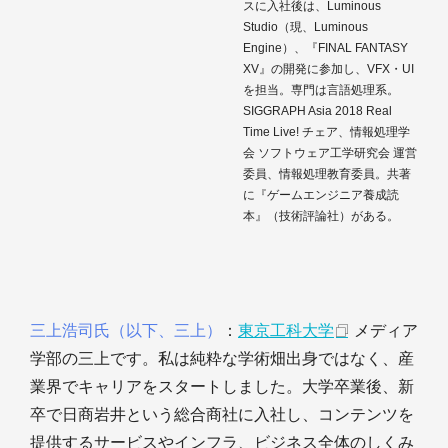
スに入社後は、Luminous
Studio（現、Luminous
Engine）、『FINAL FANTASY
XV』の開発に参加し、VFX・UI
を担当。専門は言語処理系。
SIGGRAPH Asia 2018 Real
Time Live! チェア、情報処理学
会 ソフトウェア工学研究会 運営
委員、情報処理教育委員。共著
に『ゲームエンジニア養成読
本』（技術評論社）がある。
三上浩司氏（以下、三上）
：
東京工科大学
メディア
学部の三上です。私は純粋な学術畑出身ではなく、産
業界でキャリアをスタートしました。大学卒業後、新
卒で日商岩井という総合商社に入社し、コンテンツを
提供するサービスやインフラ、ビジネス全体のしくみ