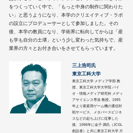
をつくっていく中で、「もっと中身の制作に関わりた
い」と思うようになり、本学のクリエイティブ・ラボ
の設立にプロデューサーとして参加しました。その
後、本学の教員になり、学術界に転向してからは「産
も学も自分の土壌」という少し変わった気持ちで、産
業界の方々とお付き合いをさせてもらっています。
三上浩司氏
東京工科大学
東京工科大学 メディア学部 教
授、東京工科大学大学院 バイ
オ・情報メディア研究科 メディ
アサイエンス専攻 教授。1995
年より家庭用ゲーム機の通信対
戦サービス、メタバースビジネ
スなどの起ち上げに従事した
後、1998年に金子 満氏（JCGL
創設者）と共に東京工科大学 片