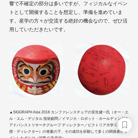
響で不確定の部分は多いですが、フィジカルなイベン
トとして開催することを想定し、準備を進めていま
す。産学の方々が交流する絶好の機会なので、ぜひ活
用していただきたいです。
▲SIGGRAPH Asia 2018 カンファレンスチェアの安生健一氏（オー・エ
ル・エム・デジタル 技術顧問／イマジカ・ロボット・ホールディングス
アドバンストリサーチグループ ディレクター／ビクトリア大学 CMIC 教
授・ディレクター）の発案の下、その成功を祈願して多くの関係者がサ
インしたダルマ（河西 仁氏提供）