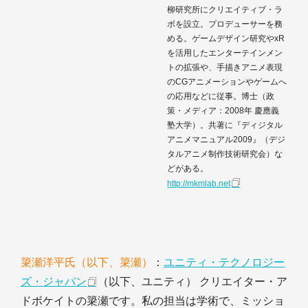
柳研究所にクリエイティブ・ラ
ボを設立。プロデューサーを務
める。ゲームデザイン研究やxR
を活用したエンターテインメン
トの拡張や、手描きアニメ表現
のCGアニメーションやゲームへ
の応用などに従事。博士（政
策・メディア：2008年 慶應義
塾大学）。共著に『ディジタル
アニメマニュアル2009』（デジ
タルアニメ制作技術研究会）な
どがある。
http://mkmlab.net
簗瀬洋平氏（以下、簗瀬）
：
ユニティ・テクノロジー
ズ・ジャパン
（以下、ユニティ） クリエイター・ア
ドボケイトの簗瀬です。私の担当は学術で、ミッショ