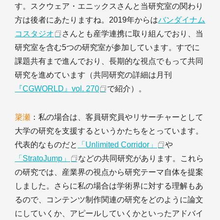
す。スクウェア・エニックスさんと当研究室の関わり
方は後者にあたりますね。2019年からは
バンダイナム
コスタジオ
さんとも産学連携に取り組んでおり、当
研究室を含む5つの研究室が参加しています。すでに
課題共有まで進んでおり、長期的な視点でもって共同
研究を進めています（共同研究の詳細は月刊
『CGWORLD』vol. 270
で紹介）。
簗瀬
：私の場合は、客員研究員やリサーチャーとして
大学の研究を支援するというかたちをとっています。
代表的なものだと
「Unlimited Corridor」
や
「StratoJump」
などの共同研究があります。これら
の研究では、産業界の視点から研究テーマ自体を提案
しました。さらに私の場合は学術界に対する理解もあ
るので、コンテンツ制作関連の研究をどのように論文
にしていくか、アピールしていくかといったアドバイ