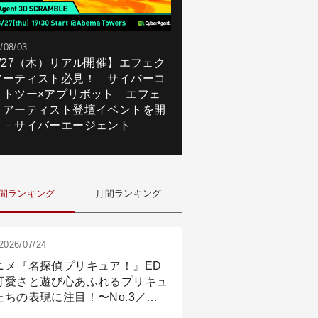
/08/03
8/27（木）リアル開催】エフェク
アーティスト必見！ サイバーコ
クトツー×アプリボット エフェ
トアーティスト登壇イベントを開
！－サイバーエージェント
間ランキング
月間ランキング
2026/07/24
ニメ『名探偵プリキュア！』ED
可愛さと遊び心あふれるプリキュ
たちの表現に注目！〜No.3／ア
メーション付け篇