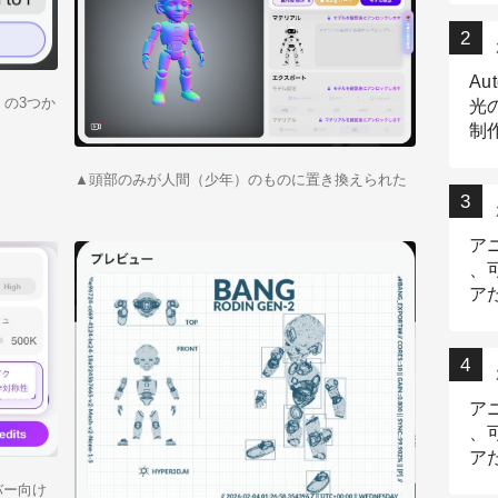
Au
の3つか
光
制作
Tr
作
▲頭部のみが人間（少年）のものに置き換えられた
ア
、
ア
デ
ア
、
ア
出
イバー向け