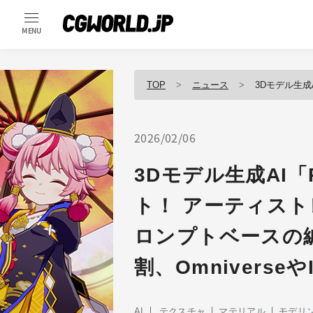
MENU
TOP
ニュース
3Dモデル生成AI「Rodin Gen
2026/02/06
3Dモデル生成AI「R
ト！ アーティス
ロンプトベースの
割、Omniverseや
AI
テクスチャ
マテリアル
モデリ