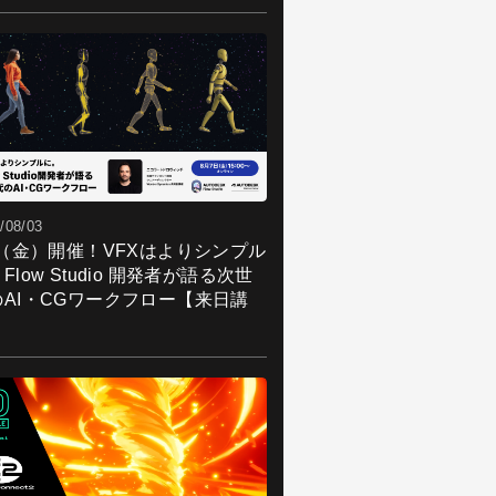
/08/03
7（金）開催！VFXはよりシンプル
Flow Studio 開発者が語る次世
のAI・CGワークフロー【来日講
】