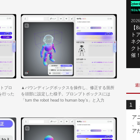
2026
【
ト
ネ
ク
催
週
キストプロ
▲バウンディングボックスを操作し、修正する箇所
を行った
を頭部に設定した様子。プロンプトボックスには
「turn the robot head to human boy’s」と入力
ア
、
ア
ニ