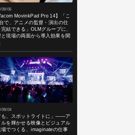
/08/06
acom MovinkPad Pro 14】「こ
1台で、アニメの監督・演出の仕
を完結できる」OLMグループに、
理と現場の両面から導入効果を聞
た
/08/04
君も、スポットライトに」――ア
ドルを輝かせる映像とビジュアル
場でつくる、imaginateの仕事