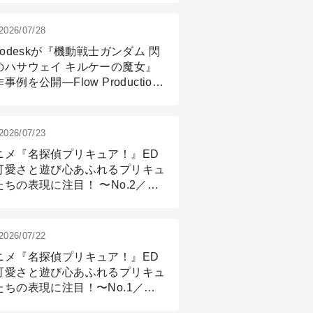
2026/07/28
todeskが『機動戦士ガンダム 閃
のハサウェイ キルケーの魔女』
事例を公開―Flow Production
ackingと3ds Maxが支えたCG制
現場
2026/07/23
ニメ『名探偵プリキュア！』ED
可愛さと遊び心あふれるプリキュ
たちの表現に注目！ 〜No.2／モ
リング＆リギング篇
2026/07/22
ニメ『名探偵プリキュア！』ED
可愛さと遊び心あふれるプリキュ
たちの表現に注目！〜No.1／演
篇