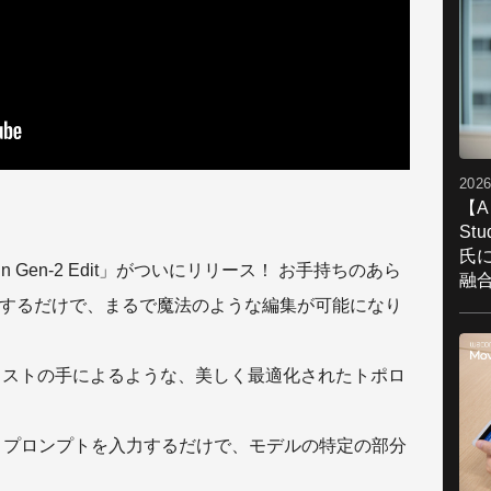
2026
【A
St
氏
n Gen-2 Edit」がついにリリース！ お手持ちのあら
融
ドするだけで、まるで魔法のような編集が可能になり
：アーティストの手によるような、美しく最適化されたトポロ
：プロンプトを入力するだけで、モデルの特定の部分