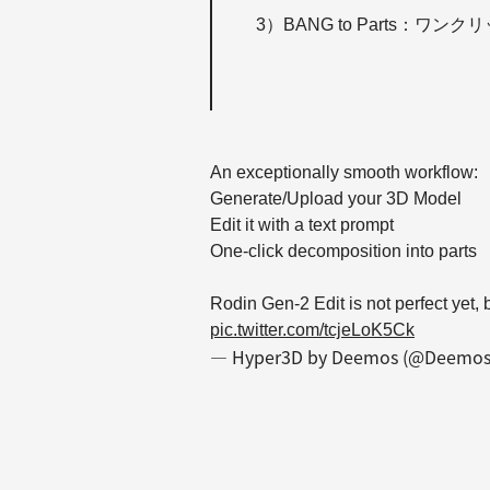
3）BANG to Parts：
An exceptionally smooth workflow:
Generate/Upload your 3D Model
Edit it with a text prompt
One-click decomposition into parts
Rodin Gen-2 Edit is not perfect yet, b
pic.twitter.com/tcjeLoK5Ck
— Hyper3D by Deemos (@Deemo