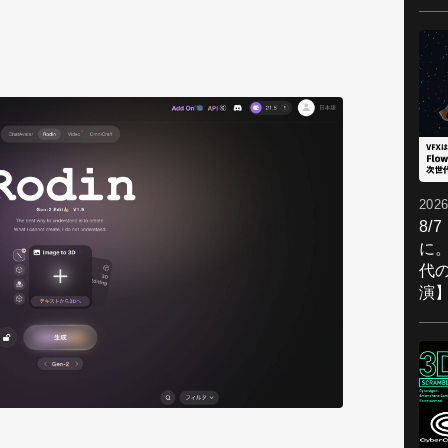
2026
8/
に。
代
演