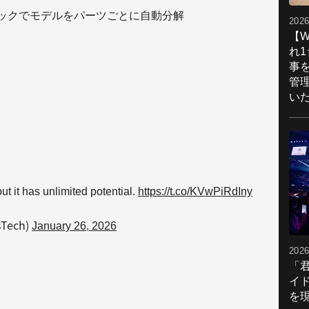
ワンクリックでモデルをパーツごとに自動分解
2026
【W
れ
事
管
い
ut it has unlimited potential.
https://t.co/KVwPiRdIny
sTech)
January 26, 2026
2026
「
イ
を現