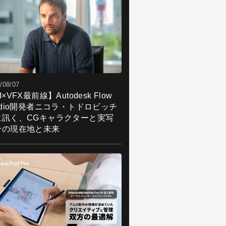
/08/07
I×VFX最前線】Autodesk Flow
udio開発者ニコラ・トドロビッチ
に訊く、CGキャラクターと実写
合の現在地と未来