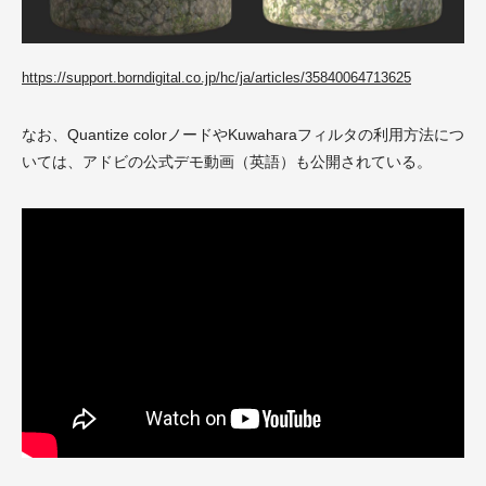
https://support.borndigital.co.jp/hc/ja/articles/35840064713625
なお、Quantize colorノードやKuwaharaフィルタの利用方法につ
いては、アドビの公式デモ動画（英語）も公開されている。