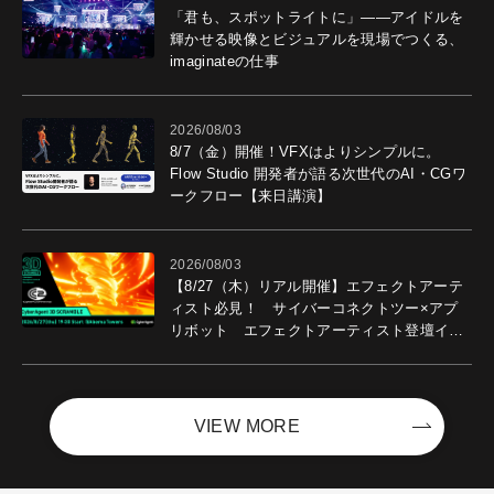
「君も、スポットライトに」――アイドルを
輝かせる映像とビジュアルを現場でつくる、
imaginateの仕事
2026/08/03
8/7（金）開催！VFXはよりシンプルに。
Flow Studio 開発者が語る次世代のAI・CGワ
ークフロー【来日講演】
2026/08/03
【8/27（木）リアル開催】エフェクトアーテ
ィスト必見！ サイバーコネクトツー×アプ
リボット エフェクトアーティスト登壇イベ
ントを開催！－サイバーエージェント
VIEW MORE