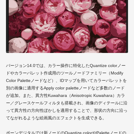
バージョン14.0では、カラー操作に特化した
Quantize colorノー
ドやカラーパレット作成用のツールノードファミリー（Modify
Color Paletteノードなど）、IDマップを用いてカラーパレットを
別の画像に適用するApply color paletteノードなど多数のノード
が追加。また、異方性Kuwahara（Anisotropic Kuwahara）カラ
ー／グレースケールフィルタも搭載され、画像のディテールに沿
って異方性の方向性ぼかしを適用することで、形状の方向に沿っ
てながれるような絵画風のエフェクトを生成できる。
ボーンデジタルでは新ノードのQuantize colorやPaletteノードの