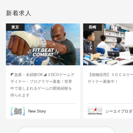
新着求人
東京
長崎
◤急募・未経験OK◢３DCGゲームデ
【積極採用】３ＤＣＧゲ
ザイナー・プログラマー募集！世界
ザイナー募集中！
中で楽しまれるゲームの開発経験を
得られます
New Story
シーエイプロダ