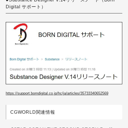
Digital サポート）
https://support.borndigital.co.jp/hc/ja/articles/35733340652569
CGWORLD関連情報