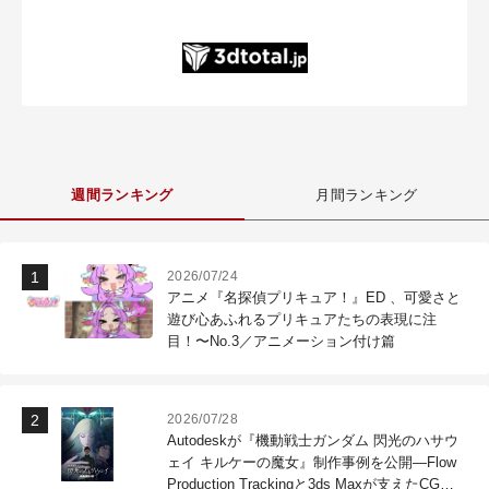
週間ランキング
月間ランキング
2026/07/24
アニメ『名探偵プリキュア！』ED 、可愛さと
遊び心あふれるプリキュアたちの表現に注
目！〜No.3／アニメーション付け篇
2026/07/28
Autodeskが『機動戦士ガンダム 閃光のハサウ
ェイ キルケーの魔女』制作事例を公開―Flow
Production Trackingと3ds Maxが支えたCG制