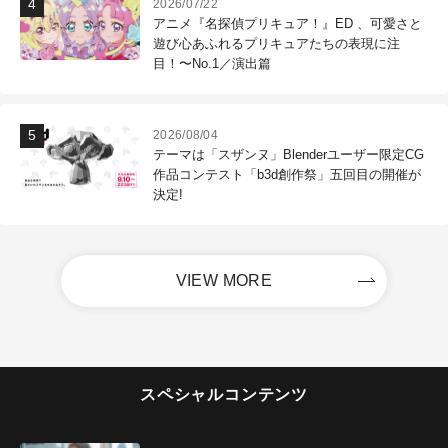
2026/07/22
アニメ『名探偵プリキュア！』ED 、可愛さと
遊び心あふれるプリキュアたちの表現に注
目！〜No.1／演出篇
2026/08/04
テーマは「スザンヌ」Blenderユーザー限定CG
作品コンテスト「b3d創作祭」五回目の開催が
決定!
VIEW MORE
スペシャルコンテンツ