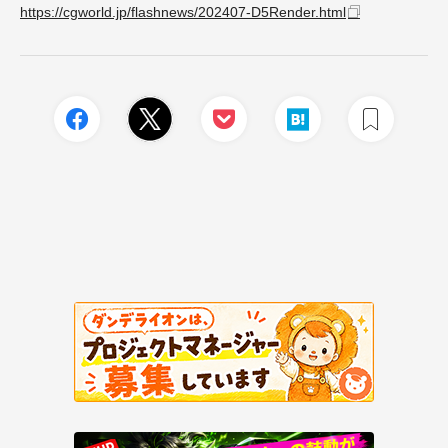
https://cgworld.jp/flashnews/202407-D5Render.html