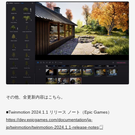
その他、全更新内容はこちら。
■Twinmotion 2024.1.1 リリース ノート（Epic Games）
https://dev.epicgames.com/documentation/ja-
jp/twinmotion/twinmotion-2024.1.1-release-notes