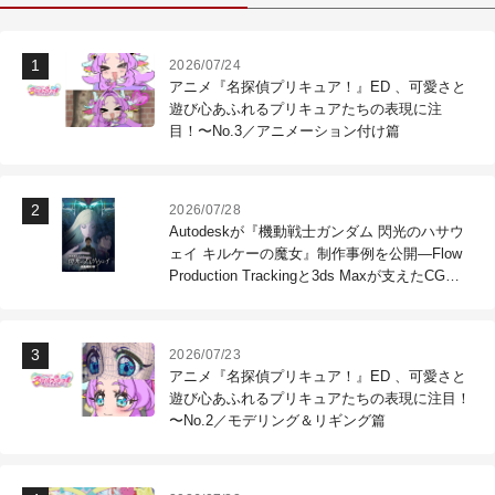
2026/07/24
アニメ『名探偵プリキュア！』ED 、可愛さと
遊び心あふれるプリキュアたちの表現に注
目！〜No.3／アニメーション付け篇
2026/07/28
Autodeskが『機動戦士ガンダム 閃光のハサウ
ェイ キルケーの魔女』制作事例を公開―Flow
Production Trackingと3ds Maxが支えたCG制
作現場
2026/07/23
アニメ『名探偵プリキュア！』ED 、可愛さと
遊び心あふれるプリキュアたちの表現に注目！
〜No.2／モデリング＆リギング篇