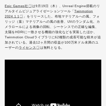
Epic Games社
は9月19日（木）、Unreal Engine搭載のリ
アルタイムビジュアライゼーションツール「
Twinmotion
2024.1.1
」をリリースした。布地マテリアルへの風、フォ
リッジ（葉）マテリアルへの風の改善、UVのランダム化、カ
メラロールによる画像の回転、シーケンスでの正確な編集、
太陽をHDRIに一致させる機能の強化などを実装したほか、
Twinmotion Cloudライブラリに62種類の成長可能な樹木が追
加されている。過去12ヶ月間の収益が100万米ドル未満のユ
ーザーの
ライセンス
は無料となる。