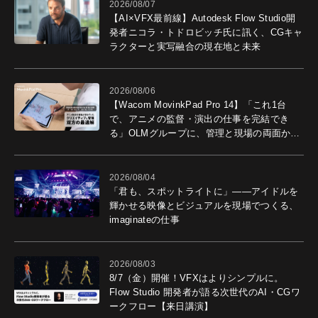
2026/08/07
【AI×VFX最前線】Autodesk Flow Studio開
発者ニコラ・トドロビッチ氏に訊く、CGキャ
ラクターと実写融合の現在地と未来
2026/08/06
【Wacom MovinkPad Pro 14】「これ1台
で、アニメの監督・演出の仕事を完結でき
る」OLMグループに、管理と現場の両面から
導入効果を聞いた
2026/08/04
「君も、スポットライトに」――アイドルを
輝かせる映像とビジュアルを現場でつくる、
imaginateの仕事
2026/08/03
8/7（金）開催！VFXはよりシンプルに。
Flow Studio 開発者が語る次世代のAI・CGワ
ークフロー【来日講演】