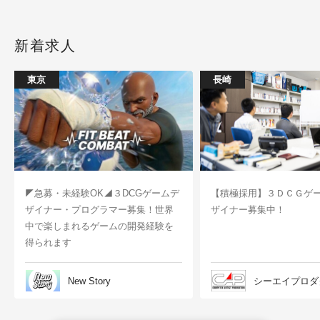
新着求人
東京
長崎
◤急募・未経験OK◢３DCGゲームデ
【積極採用】３ＤＣＧゲ
ザイナー・プログラマー募集！世界
ザイナー募集中！
中で楽しまれるゲームの開発経験を
得られます
New Story
シーエイプロダ