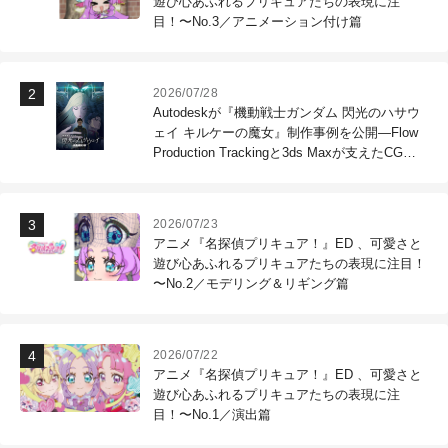
遊び心あふれるプリキュアたちの表現に注
目！〜No.3／アニメーション付け篇
2026/07/28
Autodeskが『機動戦士ガンダム 閃光のハサウ
ェイ キルケーの魔女』制作事例を公開―Flow
Production Trackingと3ds Maxが支えたCG制
作現場
2026/07/23
アニメ『名探偵プリキュア！』ED 、可愛さと
遊び心あふれるプリキュアたちの表現に注目！
〜No.2／モデリング＆リギング篇
2026/07/22
アニメ『名探偵プリキュア！』ED 、可愛さと
遊び心あふれるプリキュアたちの表現に注
目！〜No.1／演出篇