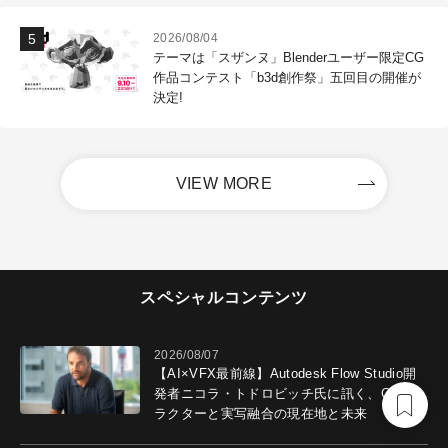
2026/08/04
テーマは「スザンヌ」Blenderユーザー限定CG
作品コンテスト「b3d創作祭」五回目の開催が
決定!
VIEW MORE
スペシャルコンテンツ
2026/08/07
【AI×VFX最前線】Autodesk Flow Studio開
発者ニコラ・トドロビッチ氏に訊く、CGキャ
ラクターと実写融合の現在地と未来