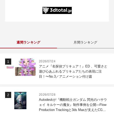
週間ランキング
月間ランキング
2026/07/24
アニメ『名探偵プリキュア！』ED 、可愛さと
遊び心あふれるプリキュアたちの表現に注
目！〜No.3／アニメーション付け篇
2026/07/28
Autodeskが『機動戦士ガンダム 閃光のハサウ
ェイ キルケーの魔女』制作事例を公開―Flow
Production Trackingと3ds Maxが支えたCG制