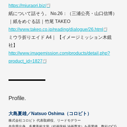
https://miuraori.biz/
紙について話そう。 No.26：（三浦公亮・山口信博）
｜紙をめぐる話｜竹尾 TAKEO
http://www.takeo.co.jp/reading/dialogue/26.html
ミウラ折りエイド A4｜ 【イメージミッション木鏡
社】
http://www.imagemission.com/products/detail.php?
product_id=1827
Profile.
大島夏雄／Natsuo Oshima（コロビト）
株式会社コロビト 代表取締役、リードモデラー
奈良県出身。多摩美術大学（絵画学科 油画専攻）を卒業後、数社のCG