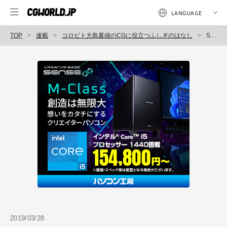
TOP
連載
コロビト大島夏雄のCGに役立つふしぎのはなし
Story 05：「シワはひし形」のはなし
2019/03/28