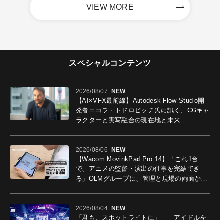
VIEW MORE
スペシャルコンテンツ
2026/08/07
NEW
【AI×VFX最前線】Autodesk Flow Studio開
発者ニコラ・トドロビッチ氏に訊く、CGキャ
ラクターと実写融合の現在地と未来
2026/08/06
NEW
【Wacom MovinkPad Pro 14】「これ1台
で、アニメの監督・演出の仕事を完結でき
る」OLMグループに、管理と現場の両面から
導入効果を聞いた
2026/08/04
NEW
「君も、スポットライトに」――アイドルを