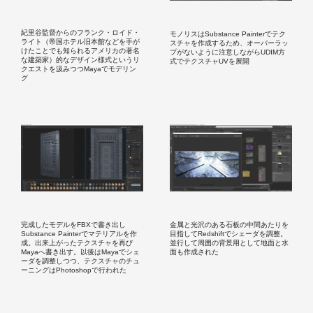
紀里谷監督からのフランク・ロイド・
モノリスはSubstance Painterでテク
ライト（帝国ホテル旧本館などを手が
スチャを作成するため、オーバーラッ
けたことでも知られるアメリカの著名
プがないように注意しながらUDIM方
な建築家）的なデザイン様式というリ
式でテクスチャUVを展開
クエストを汲みつつMayaでモデリン
グ
完成したモデルをFBXで書き出し
金属と光沢のある石板の中間あたりを
Substance Painterでマテリアルを作
目指してRedshiftでシェーダを調整。
成。出来上がったテクスチャを再び
並行して周囲の背景用として地面と水
Mayaへ書き出す。以後はMayaでシェ
面も作成された
ーダを調整しつつ、テクスチャのチュ
ーニングはPhotoshopで行われた