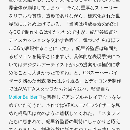
界全体が崩壊してしまう......そんな重厚なストーリー
をリアルな質感、造形でありながら、様式化された世
界観にまとめ上げている。「当初は構成要素の約3割
をCGで制作するはずだったのですが、紀里谷監督と
ディスカッションを交わす過程で、気づいたらほぼフ
ルCGで表現することに（笑）。紀里谷監督は確固た
るビジョンを提示されますが、具体的な表現手法につ
いてはデジタルアーティストからの提案を積極的に求
めることも大きかったですね」と、CGスーパーバイ
ザーを務めた田森 敦氏はふり返る。ビデオコンテ制作
ではAVATTAスタッフたちと席を並べ、監督自ら
MotionBuilder
を習得してアングルやレイアウトを決
めていたそうだ。本作ではVFXスーパーバイザーを務
めた桐島氏は次のように総括してくれた。「スタッフ
たちに恵まれて、紀里谷監督の期待にしっかりと応え
てくれました。制作終盤に新スタジオへ引っ越したの