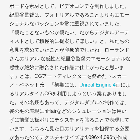
ボードを素材として、ビデオコンテを制作しました。
紀里谷監督は、フォトリアルであることよりもエモー
ショナルなパッションを常に重視されていました。
『観たことないものが観たい、だからデジタルアーテ
ィストとして積極的に提案してほしい』と、私たちの
意見を求めていたことが印象的でしたね。ローランド
さんのリアル な感性と紀里谷監督のエモーショナルな
感性が絶妙に融合された作品に仕上がったと思いま
す」とは、CGアートディレクターを務めたトスカー
ノ・ベネット氏。「初期には、
Unreal Engine 4
によ
るリアルタイムCGを利用しようという案もありまし
た。その名残もあって、デジタルダブルの制作では、
髪の毛の表現にnHairなどのシミュレーションは用い
ずに前髪は板ポリにテクスチャを貼ることで表現して
います。もちろん見た目のリアリティを担保する必要
があったのでテクスチャサイズは4,096×4,096で作成