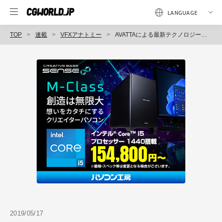
TOP
連載
VFXアナトミー
AVATTAによる最新テクノロジーで描かれた独創的な映像美、紀里谷和明監督の意欲作『desire』MV
2019/05/17