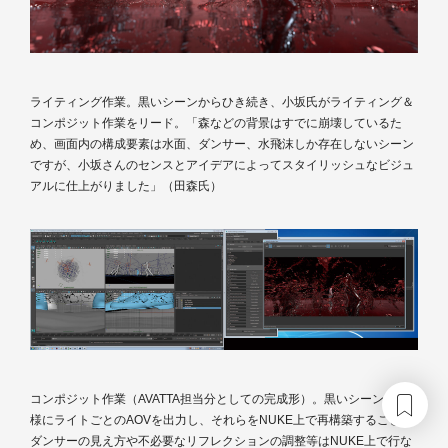
ライティング作業。黒いシーンからひき続き、小坂氏がライティング＆
コンポジット作業をリード。「森などの背景はすでに崩壊しているた
め、画面内の構成要素は水面、ダンサー、水飛沫しか存在しないシーン
ですが、小坂さんのセンスとアイデアによってスタイリッシュなビジュ
アルに仕上がりました」（田森氏）
コンポジット作業（AVATTA担当分としての完成形）。黒いシーンと同
様にライトごとのAOVを出力し、それらをNUKE上で再構築することで
ダンサーの見え方や不必要なリフレクションの調整等はNUKE上で行な