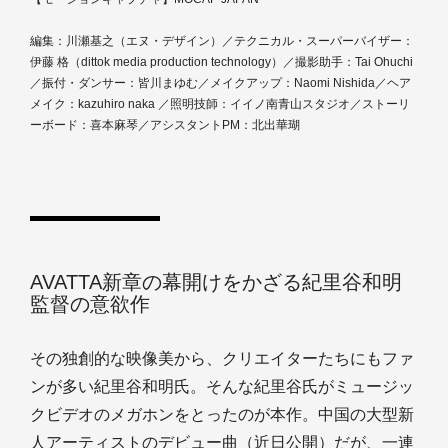
編集：川瀬基之（エヌ・デザイン）／テクニカル・スーパーバイザー：
伊藤 格（dittok media production technology）／撮影助手：Tai Ohuchi
／振付・ダンサー：皆川まゆむ／メイクアップ：Naomi Nishida／ヘア
メイク：kazuhiro naka ／照明技師：イイノ南青山スタジオ／ストーリ
ーボード：喜本麻琴／アシスタントPM：北出華瑚
AVATTA新章の幕開けをかざる紀里谷和明
監督の意欲作
その独創的な映像美から、クリエイターたちにもファ
ンが多い紀里谷和明氏。そんな紀里谷氏がミュージッ
クビデオのメガホンをとったのが本作。中国の大型新
人アーティストのデビュー曲（近日公開）だが、一連