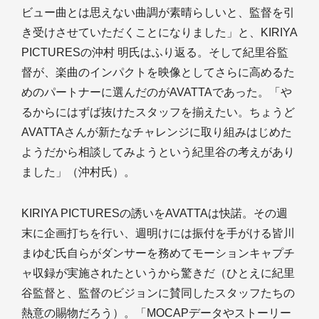
ビュー曲とは思えない曲調が素晴らしいと、監督を引
き受けさせていただくことになりました」と、KIRIYA
PICTURESの沖村 明氏はふり返る。そして紀里谷監
督が、楽曲のインパクトを映像としてさらに高めるた
めのパートナーに選んだのがAVATTAであった。「や
るからにはずば抜けたスタッフを揃えたい。ちょうど
AVATTAさんが新たなチャレンジに取り組みはじめた
ようだから相談してみようという紀里谷の考えがあり
ました」（沖村氏）。
KIRIYA PICTURESの誘いをAVATTAは快諾。その週
末に企画打ちを行い、週明けには振付を手がける皆川
まゆむ氏自らがダンサーを務めてモーションキャプチ
ャ収録が実施されたというから驚きだ（ひとえに紀里
谷監督と、監督のビジョンに賛同したスタッフたちの
熱意の賜物だろう）。「MOCAPデータやストーリー