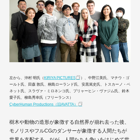
左から、沖村 明氏（
KIRIYA PICTURES
）、中野江美氏、マチウ・ゴ
ールト氏、田森 敦氏、桐島ローランド氏、安黒篤史氏、トスカーノ・ベ
ネット氏、スラヴァ・ミロネンコ氏、プリャーヒン・ヴァジム氏、鈴木
愛子氏、柳島秀幸氏（フリーランス）
CyberHuman Productions（旧AVATTA）
樹木や動物の造形が象徴する自然界が崩れ去った後、
モノリスやフルCGのダンサーが象徴する人間たちが
世界を支配する。だが、人間たちも争いをはじめて世