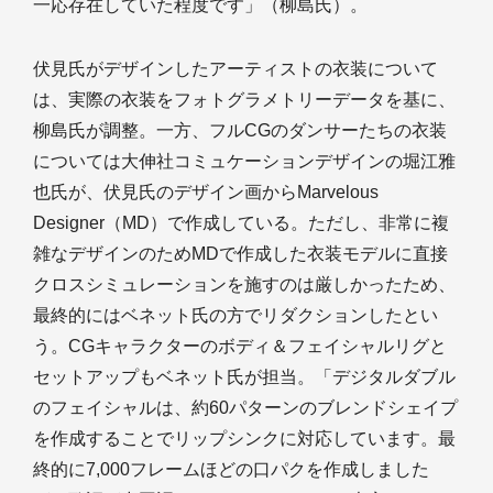
一応存在していた程度です」（柳島氏）。
伏見氏がデザインしたアーティストの衣装について
は、実際の衣装をフォトグラメトリーデータを基に、
柳島氏が調整。一方、フルCGのダンサーたちの衣装
については大伸社コミュケーションデザインの堀江雅
也氏が、伏見氏のデザイン画からMarvelous
Designer（MD）で作成している。ただし、非常に複
雑なデザインのためMDで作成した衣装モデルに直接
クロスシミュレーションを施すのは厳しかったため、
最終的にはベネット氏の方でリダクションしたとい
う。CGキャラクターのボディ＆フェイシャルリグと
セットアップもベネット氏が担当。「デジタルダブル
のフェイシャルは、約60パターンのブレンドシェイプ
を作成することでリップシンクに対応しています。最
終的に7,000フレームほどの口パクを作成しました