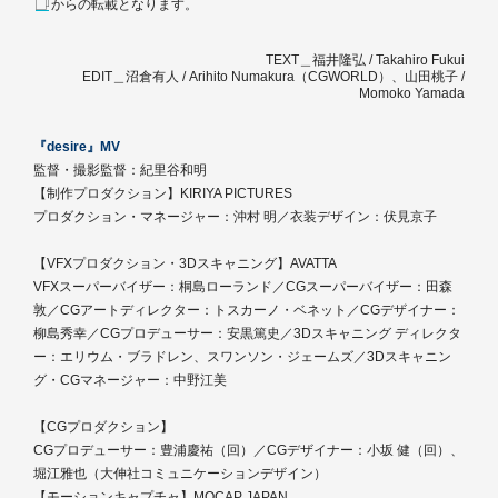
からの転載となります。
TEXT＿福井隆弘 / Takahiro Fukui
EDIT＿沼倉有人 / Arihito Numakura（CGWORLD）、山田桃子 /
Momoko Yamada
『desire』MV
監督・撮影監督：紀里谷和明
【制作プロダクション】KIRIYA PICTURES
プロダクション・マネージャー：沖村 明／衣装デザイン：伏見京子
【VFXプロダクション・3Dスキャニング】AVATTA
VFXスーパーバイザー：桐島ローランド／CGスーパーバイザー：田森
敦／CGアートディレクター：トスカーノ・ベネット／CGデザイナー：
柳島秀幸／CGプロデューサー：安黒篤史／3Dスキャニング ディレクタ
ー：エリウム・ブラドレン、スワンソン・ジェームズ／3Dスキャニン
グ・CGマネージャー：中野江美
【CGプロダクション】
CGプロデューサー：豊浦慶祐（回）／CGデザイナー：小坂 健（回）、
堀江雅也（大伸社コミュニケーションデザイン）
【モーションキャプチャ】MOCAP JAPAN