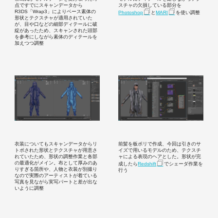
点ですでにスキャンデータから
スチャの欠損している部分を
R3DS「Wrap3」によりベース素体の
Photoshop
と
MARI
を使い調整
形状とテクスチャが適用されていた
が、目や口などの細部ディテールに破
綻があったため、スキャンされた頭部
を参考にしながら素体のディテールを
加えつつ調整
衣装についてもスキャンデータからリ
前髪を板ポリで作成、今回は引きのサ
トポされた形状とテクスチャが用意さ
イズで用いるモデルのため、テクスチ
れていたため、形状の調整作業と各部
ャによる表現のヘアとした。形状が完
の最適化がメイン。布として厚みのあ
成したら
Redshift
でシェーダ作業を
りすぎる箇所や、人物と衣装が別撮り
行う
なので実際のアーティストが着ている
写真を見ながら実写パートと差が出な
いように調整