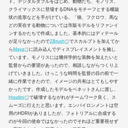
ド。デジタルダブルをはじめ、動物たち、モノリス、
クライマックスに登場するDNAをモチーフとする螺旋
状の造形などを手がけている。「狼、フクロウ、馬な
どの実在する動物については市販モデルをリファンイ
ンするかたちで作成しました。基本的にはディテール
が足りなかったので
ZBrush
でスカルプトを加えてか
ら
Maya
に読み込んでディスプレイスメントを施し
ています。モノリスには幾何学的な装飾を加えたいと
監督からの要望があったので、相談しながらつくり上
げていきました。けっこうな時間を監督の目の前で一
緒に作業できたので、イメージの共有はとてもしやす
かったです。作成したモデルをベネットさんに渡し、
Houdini
で破壊するながれがチームワーク良く、ス
ムーズに行えたと思います。エンバイロンメントは空
用のHDRIがありましたが、フォトリアルに合成する
のが今回の使命ではなかったのでそれほど重要視せず