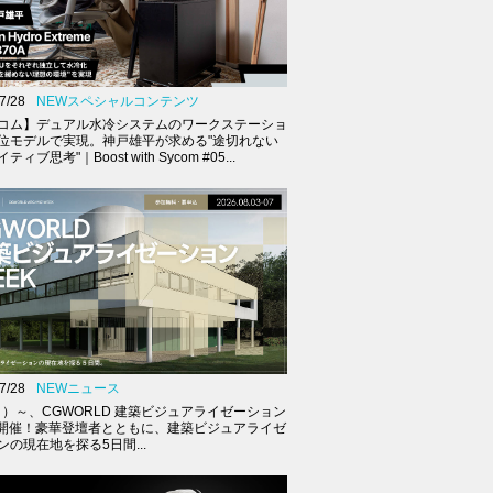
7/28
NEWスペシャルコンテンツ
コム】デュアル水冷システムのワークステーショ
位モデルで実現。神戸雄平が求める"途切れない
ィブ思考"｜Boost with Sycom #05...
7/28
NEWニュース
（月）～、CGWORLD 建築ビジュアライゼーション
K開催！豪華登壇者とともに、建築ビジュアライゼ
ンの現在地を探る5日間...