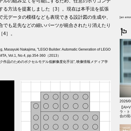
デルの組み立てを可能にするため、任意のポリゴンデ
する方法を提案しました［3］。現在は本手法を拡張
で元データの模様なども表現できる設計図の生成や、
[an erro
合でも足先などの細いパーツが統合されたり消えたり
［4］。
, Masayuki Nakajima, "LEGO Builder: Automatic Generation of LEGO
 MTA, Vol.1, No.4, pp.354-360（2013）
ブロック作品のためのボクセルモデル低解像度化手法", 映像情報メディア学
2026/0
【AI×V
ラ・ト
合の現在