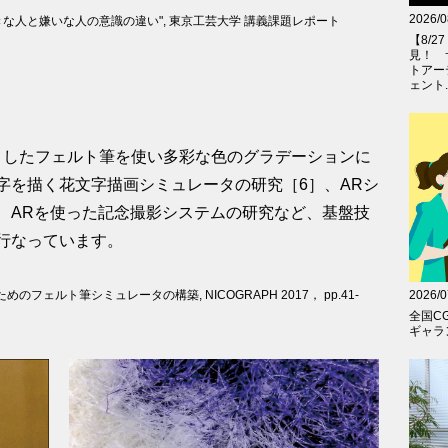
2026/0
好きな人と嫌いな人の意識の違い", 東京工芸大学 講義課題レポート
【8/
見！ 
トアー
ェント..
りしたフェルト筆を使い多彩な色のグラデーションに
字を描く花文字描画シミュレータの研究［6］、ARシ
、ARを使った記念撮影システムの研究など、基盤技
行なっています。
2026/0
めのフェルト筆シミュレータの構築, NICOGRAPH 2017， pp.41-
全国C
ギャラン