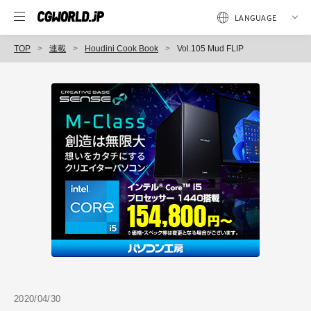
TOP
連載
Houdini Cook Book
Vol.105 Mud FLIP
2020/04/30