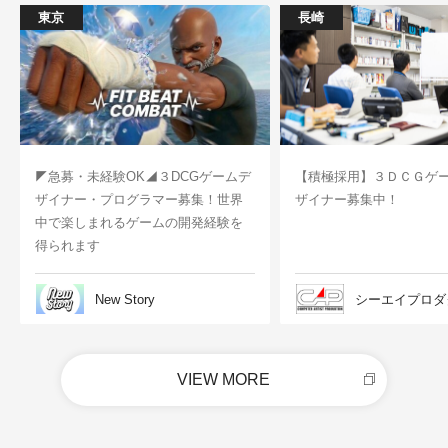
東京
長崎
◤急募・未経験OK◢３DCGゲームデ
【積極採用】３ＤＣＧゲ
ザイナー・プログラマー募集！世界
ザイナー募集中！
中で楽しまれるゲームの開発経験を
得られます
New Story
シーエイプロダ
VIEW MORE