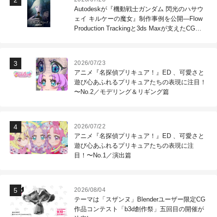
Autodeskが『機動戦士ガンダム 閃光のハサウ
ェイ キルケーの魔女』制作事例を公開―Flow
Production Trackingと3ds Maxが支えたCG制
作現場
2026/07/23
アニメ『名探偵プリキュア！』ED 、可愛さと
遊び心あふれるプリキュアたちの表現に注目！
〜No.2／モデリング＆リギング篇
2026/07/22
アニメ『名探偵プリキュア！』ED 、可愛さと
遊び心あふれるプリキュアたちの表現に注
目！〜No.1／演出篇
2026/08/04
テーマは「スザンヌ」Blenderユーザー限定CG
作品コンテスト「b3d創作祭」五回目の開催が