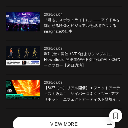
導入効果を聞いた
2026/08/04
「君も、スポットライトに」――アイドルを
輝かせる映像とビジュアルを現場でつくる、
imaginateの仕事
2026/08/03
8/7（金）開催！VFXはよりシンプルに。
Flow Studio 開発者が語る次世代のAI・CGワ
ークフロー【来日講演】
2026/08/03
【8/27（木）リアル開催】エフェクトアーテ
ィスト必見！ サイバーコネクトツー×アプ
リボット エフェクトアーティスト登壇イベ
ントを開催！－サイバーエージェント
VIEW MORE