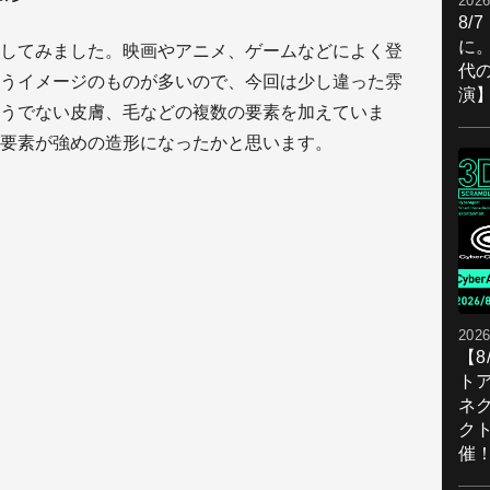
2026
8/
に。
してみました。映画やアニメ、ゲームなどによく登
代
うイメージのものが多いので、今回は少し違った雰
演
うでない皮膚、毛などの複数の要素を加えていま
要素が強めの造形になったかと思います。
2026
【
ト
ネ
ク
催