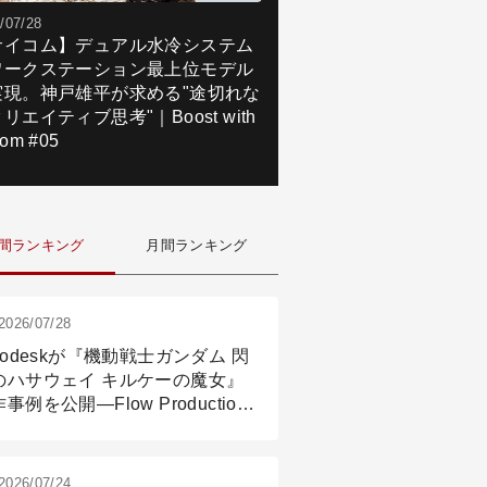
/07/28
サイコム】デュアル水冷システム
ワークステーション最上位モデル
実現。神戸雄平が求める"途切れな
リエイティブ思考"｜Boost with
om #05
間ランキング
月間ランキング
2026/07/28
todeskが『機動戦士ガンダム 閃
のハサウェイ キルケーの魔女』
事例を公開―Flow Production
ackingと3ds Maxが支えたCG制
現場
2026/07/24