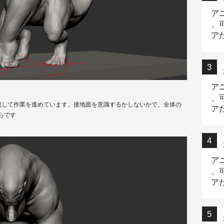
ア
、
ア
ニ
ア
、
成して作業を進めています。接地面を意識するかしないかで、全体の
ア
らです
デ
ア
、
ア
出