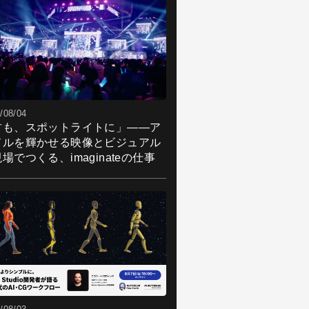
/08/04
君も、スポットライトに」――ア
ドルを輝かせる映像とビジュアル
場でつくる、imaginateの仕事