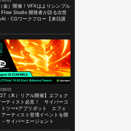
/08/03
7（金）開催！VFXはよりシンプル
Flow Studio 開発者が語る次世
のAI・CGワークフロー【来日講
】
/08/03
8/27（木）リアル開催】エフェク
アーティスト必見！ サイバーコ
クトツー×アプリボット エフェ
トアーティスト登壇イベントを開
！－サイバーエージェント