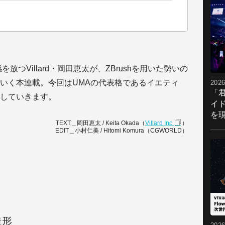
を放つVillard・岡田恵太が、ZBrushを用いた勢いの
いく本連載。今回はUMAの代表格であるイエティ
2026
「
していきます。
イ
を現
TEXT＿岡田恵太 / Keita Okada（
Villard Inc.
）
EDIT＿小村仁美 / Hitomi Komura（CGWORLD）
造形