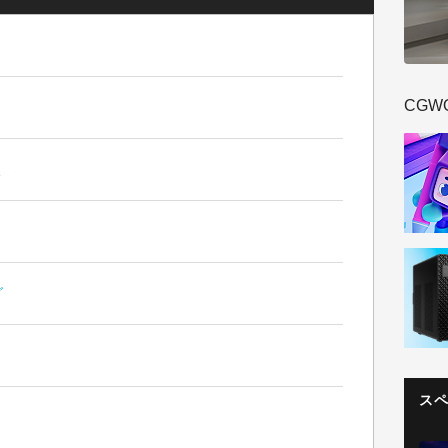
CGW
く
グ
ス