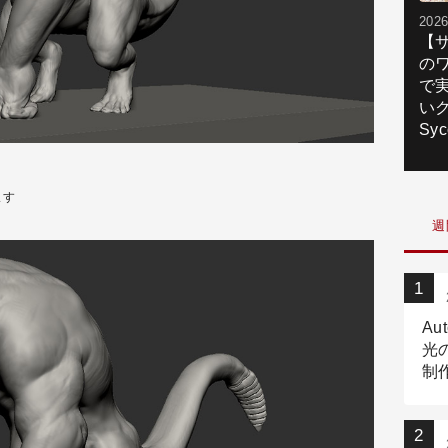
2026
【
の
で
いク
Syc
ます
週
Au
光
制作
Tr
作