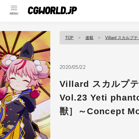
MENU
TOP
連載
Villard スカ
2020/05/22
Villard スカ
Vol.23 Yeti ph
獣］～Concept Mo