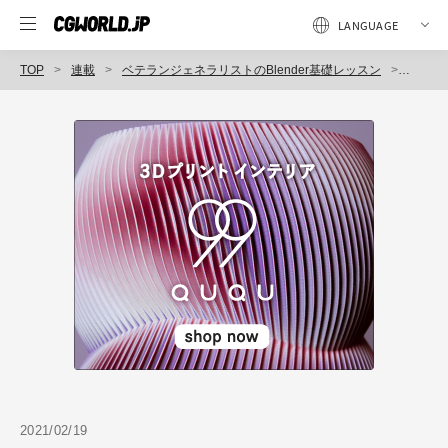
TOP
連載
ベテランジェネラリストのBlender基礎レッスン
第6回：
2021/02/19