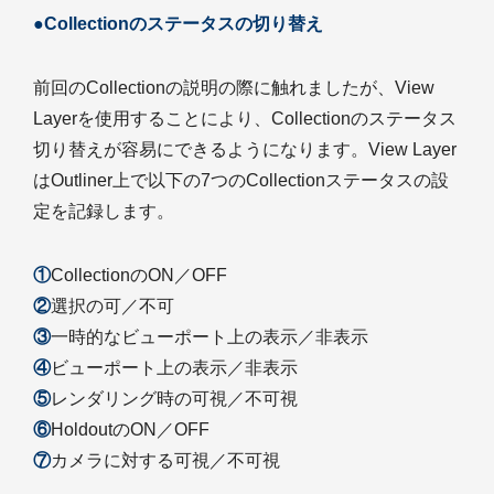
●Collectionのステータスの切り替え
前回のCollectionの説明の際に触れましたが、View
Layerを使用することにより、Collectionのステータス
切り替えが容易にできるようになります。View Layer
はOutliner上で以下の7つのCollectionステータスの設
定を記録します。
①
CollectionのON／OFF
②
選択の可／不可
③
一時的なビューポート上の表示／非表示
④
ビューポート上の表示／非表示
⑤
レンダリング時の可視／不可視
⑥
HoldoutのON／OFF
⑦
カメラに対する可視／不可視