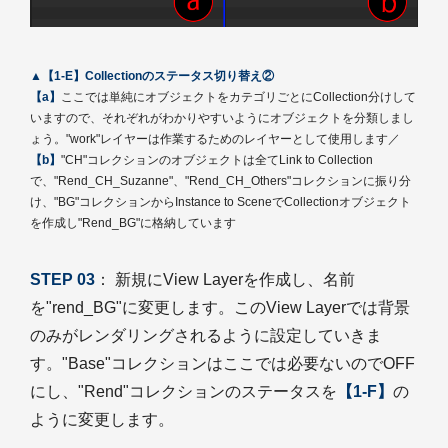
▲【1-E】Collectionのステータス切り替え②
【a】
ここでは単純にオブジェクトをカテゴリごとにCollection分けして
いますので、それぞれがわかりやすいようにオブジェクトを分類しまし
ょう。"work"レイヤーは作業するためのレイヤーとして使用します／
【b】
"CH"コレクションのオブジェクトは全てLink to Collection
で、"Rend_CH_Suzanne"、"Rend_CH_Others"コレクションに振り分
け、"BG"コレクションからInstance to SceneでCollectionオブジェクト
を作成し"Rend_BG"に格納しています
STEP 03
： 新規にView Layerを作成し、名前
を"rend_BG"に変更します。このView Layerでは背景
のみがレンダリングされるように設定していきま
す。"Base"コレクションはここでは必要ないのでOFF
にし、"Rend"コレクションのステータスを
【1-F】
の
ように変更します。