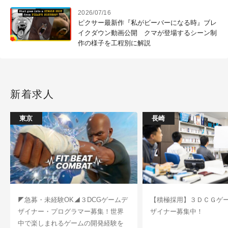
2026/07/16
ピクサー最新作『私がビーバーになる時』ブレ
イクダウン動画公開 クマが登場するシーン制
作の様子を工程別に解説
新着求人
東京
長崎
◤急募・未経験OK◢３DCGゲームデ
【積極採用】３ＤＣＧゲ
ザイナー・プログラマー募集！世界
ザイナー募集中！
中で楽しまれるゲームの開発経験を