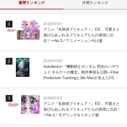
週間ランキング
月間ランキング
2026/07/24
アニメ『名探偵プリキュア！』ED 、可愛さと
遊び心あふれるプリキュアたちの表現に注
目！〜No.3／アニメーション付け篇
2026/07/28
Autodeskが『機動戦士ガンダム 閃光のハサウ
ェイ キルケーの魔女』制作事例を公開―Flow
Production Trackingと3ds Maxが支えたCG制
作現場
2026/07/23
アニメ『名探偵プリキュア！』ED 、可愛さと
遊び心あふれるプリキュアたちの表現に注目！
〜No.2／モデリング＆リギング篇