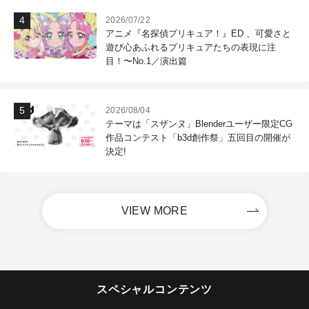
2026/07/22
アニメ『名探偵プリキュア！』ED 、可愛さと
遊び心あふれるプリキュアたちの表現に注
目！〜No.1／演出篇
2026/08/04
テーマは「スザンヌ」Blenderユーザー限定CG
作品コンテスト「b3d創作祭」五回目の開催が
決定!
VIEW MORE
スペシャルコンテンツ