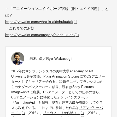
・「アニメーションエイド ポーズ宿題（旧・エイド宿題）」と
は？
https://ryowaks.com/what-is-aidshukudai/
・これまでのお題
https://ryowaks.com/category/aidshukudai/
若杉 遼／Ryo Wakasugi
2012年にサンフランシスコの美術大学Academy of Art
Universityを卒業後、Pixar Animation StudiosにてCGアニメー
ターとしてキャリアを始める。2015年にサンフランシスコか
らカナダのバンクーバーに移り、現在はSony Pictures
Imageworksに所属。CGアニメーターとしての仕事の傍ら、
CGアニメーションに特化したオンラインスクール
「AnimationAid」を創設、現在も運営のほか講師としてクラ
スも教えている。これまでに参加した作品は
『アングリーバ
ード』
（2016）、
『コウノトリ大作戦！』
（2016）、