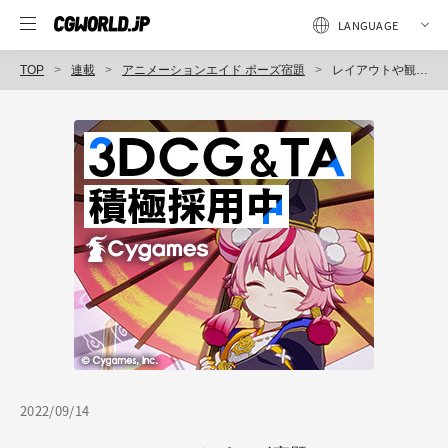
TOP
連載
アニメーションエイド ポーズ宿題
レイアウトや観客の視線・カメラワーク・構図もしっかり意識しよう！ 編集長・若杉 遼が生徒の作例を添削 お題47「なるほど...」
2022/09/14