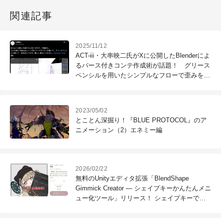
関連記事
2025/11/12
ACT-iii・大串映二氏がXに公開したBlenderによ
るパース付きコンテ作成術が話題！ グリース
ペンシルを用いたシンプルなフローで歪みをリ
アルタイムで確認
2023/05/02
とことん深掘り！『BLUE PROTOCOL』のア
ニメーション（2）エネミー編
2026/02/22
無料のUnityエディタ拡張「BlendShape
Gimmick Creator ― シェイプキーかんたんメニ
ュー化ツール」リリース！ シェイプキーで行
うVRChatアバターの調整項目を手軽にメニュ
ー化