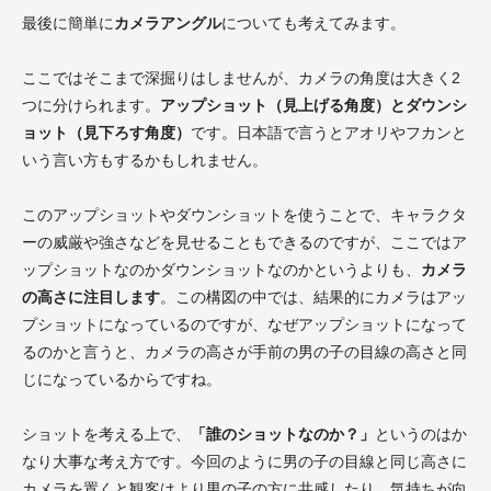
最後に簡単に
カメラアングル
についても考えてみます。
ここではそこまで深掘りはしませんが、カメラの角度は大きく2
つに分けられます。
アップショット（見上げる角度）とダウンシ
ョット（見下ろす角度）
です。日本語で言うとアオリやフカンと
いう言い方もするかもしれません。
このアップショットやダウンショットを使うことで、キャラクタ
ーの威厳や強さなどを見せることもできるのですが、ここではア
ップショットなのかダウンショットなのかというよりも、
カメラ
の高さに注目します
。この構図の中では、結果的にカメラはアッ
プショットになっているのですが、なぜアップショットになって
るのかと言うと、カメラの高さが手前の男の子の目線の高さと同
じになっているからですね。
ショットを考える上で、
「誰のショットなのか？」
というのはか
なり大事な考え方です。今回のように男の子の目線と同じ高さに
カメラを置くと観客はより男の子の方に共感したり、気持ちが向