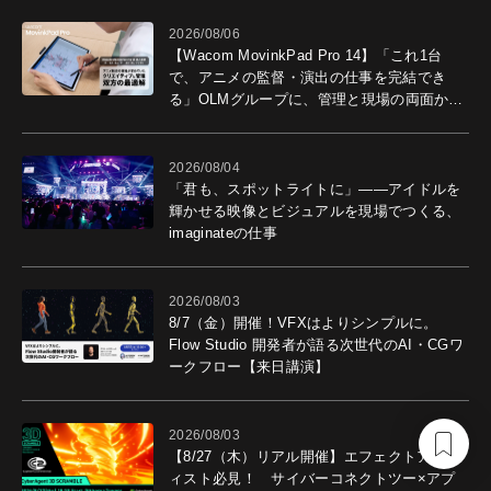
2026/08/06
【Wacom MovinkPad Pro 14】「これ1台
で、アニメの監督・演出の仕事を完結でき
る」OLMグループに、管理と現場の両面から
導入効果を聞いた
2026/08/04
「君も、スポットライトに」――アイドルを
輝かせる映像とビジュアルを現場でつくる、
imaginateの仕事
2026/08/03
8/7（金）開催！VFXはよりシンプルに。
Flow Studio 開発者が語る次世代のAI・CGワ
ークフロー【来日講演】
2026/08/03
【8/27（木）リアル開催】エフェクトアーテ
ィスト必見！ サイバーコネクトツー×アプ