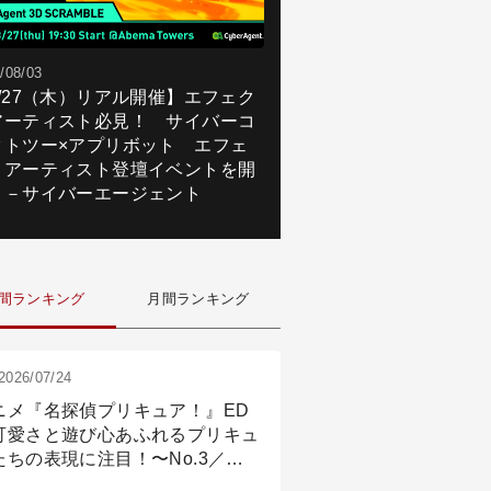
/08/03
8/27（木）リアル開催】エフェク
アーティスト必見！ サイバーコ
クトツー×アプリボット エフェ
トアーティスト登壇イベントを開
！－サイバーエージェント
間ランキング
月間ランキング
2026/07/24
ニメ『名探偵プリキュア！』ED
可愛さと遊び心あふれるプリキュ
たちの表現に注目！〜No.3／ア
メーション付け篇