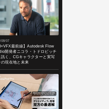
/08/07
I×VFX最前線】Autodesk Flow
udio開発者ニコラ・トドロビッチ
に訊く、CGキャラクターと実写
合の現在地と未来