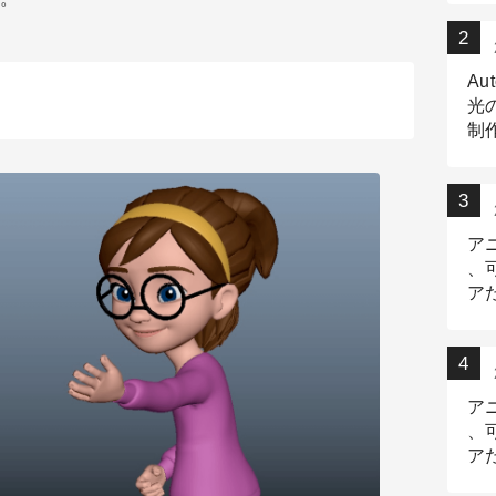
Au
光
制作
Tr
作
ア
、
ア
デ
ア
、
ア
出