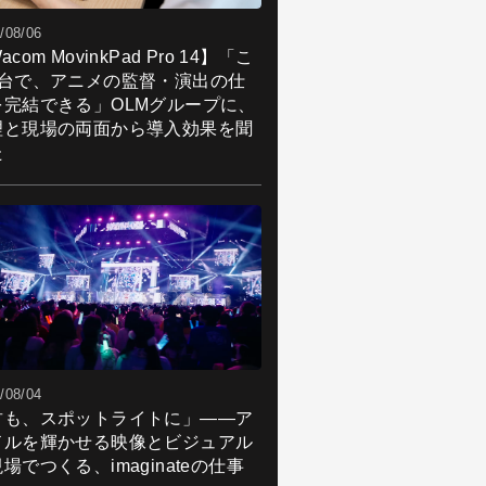
/08/06
acom MovinkPad Pro 14】「こ
1台で、アニメの監督・演出の仕
を完結できる」OLMグループに、
理と現場の両面から導入効果を聞
た
/08/04
君も、スポットライトに」――ア
ドルを輝かせる映像とビジュアル
場でつくる、imaginateの仕事