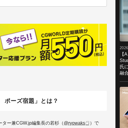
2026
【A
St
氏
融
 ポーズ宿題」とは？
ター兼CGW.jp編集長の若杉（
@ryowaks
）で