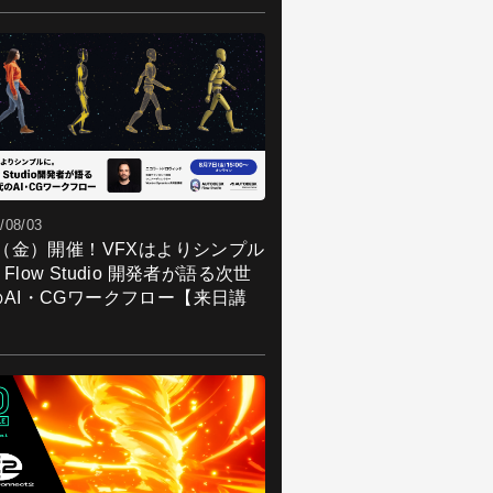
/08/03
7（金）開催！VFXはよりシンプル
Flow Studio 開発者が語る次世
のAI・CGワークフロー【来日講
】