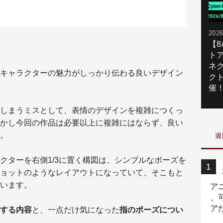
2026
【
ト
ネ
キャラクターの魅力がしっかり伝わる良いデザイン
ク
催
しまうミスとして、表情のデザインを複雑につくっ
かし今回の作品は必要以上に複雑にはならず、良い
。
週
クターを右側1/3に置く構図は、シンプルなポーズを
ョットのようなレイアウトになっていて、そこもと
います。
ア
、
ア
する内容
と、一点だけ気になった
指のポーズについ
ニ
。