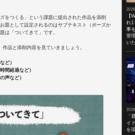
2026
【W
ズをつくる」という課題に提出された作品を添削
れ
お題として設定されるのはサブテキスト（ポーズか
事
題は「ついてきて」です。
管
い
、作品と添削内容を見ていきましょう。
など）
時間経過など）
の声など）
2026
「
イ
を現