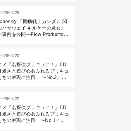
2026/07/28
todeskが『機動戦士ガンダム 閃
のハサウェイ キルケーの魔女』
事例を公開―Flow Production
ackingと3ds Maxが支えたCG制
現場
2026/07/23
ニメ『名探偵プリキュア！』ED
可愛さと遊び心あふれるプリキュ
たちの表現に注目！ 〜No.2／モ
リング＆リギング篇
2026/07/22
ニメ『名探偵プリキュア！』ED
可愛さと遊び心あふれるプリキュ
たちの表現に注目！〜No.1／演
篇