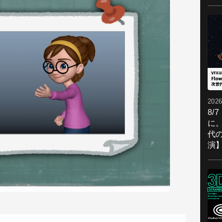
2026
8/
に。
代
演