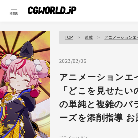
MENU
TOP
連載
アニメーションエ
2023/02/06
アニメーションエ
「どこを見せたい
の単純と複雑のバ
ーズを添削指導 お
アニメーション