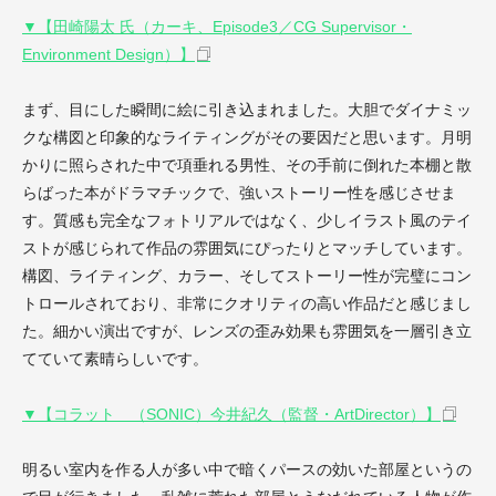
▼【田崎陽太 氏（カーキ、Episode3／CG Supervisor・
Environment Design）】
まず、目にした瞬間に絵に引き込まれました。大胆でダイナミッ
クな構図と印象的なライティングがその要因だと思います。月明
かりに照らされた中で項垂れる男性、その手前に倒れた本棚と散
らばった本がドラマチックで、強いストーリー性を感じさせま
す。質感も完全なフォトリアルではなく、少しイラスト風のテイ
ストが感じられて作品の雰囲気にぴったりとマッチしています。
構図、ライティング、カラー、そしてストーリー性が完璧にコン
トロールされており、非常にクオリティの高い作品だと感じまし
た。細かい演出ですが、レンズの歪み効果も雰囲気を一層引き立
てていて素晴らしいです。
▼【コラット （SONIC）今井紀久（監督・ArtDirector）】
明るい室内を作る人が多い中で暗くパースの効いた部屋というの