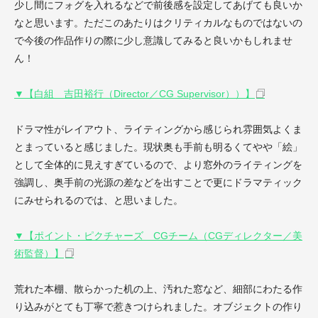
少し間にフォグを入れるなどで前後感を設定してあげても良いか
なと思います。ただこのあたりはクリティカルなものではないの
で今後の作品作りの際に少し意識してみると良いかもしれませ
ん！
▼【白組 吉田裕行（Director／CG Supervisor））】
ドラマ性がレイアウト、ライティングから感じられ雰囲気よくま
とまっていると感じました。現状奥も手前も明るくてやや「絵」
として全体的に見えすぎているので、より窓外のライティングを
強調し、奥手前の光源の差などを出すことで更にドラマティック
にみせられるのでは、と思いました。
▼【ポイント・ピクチャーズ CGチーム（CGディレクター／美
術監督）】
荒れた本棚、散らかった机の上、汚れた窓など、細部にわたる作
り込みがとても丁寧で惹きつけられました。オブジェクトの作り