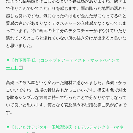
たような臨場感とそこにあるという存在感がありますね。隅々ま
で作りこんでいてこだわりを感じます。雨の降った地面の濡れた
感じも良いですね。気になったのは雨が歪んた形になってるのと
質感の違いがあまりなくテクスチャーの立体感がなくなってしま
っています。特に画面の上半分のテクスチャーがぼやけていたり
濡れているところと濡れていない所の描き分けが出来ると良いな
と思いました。
▼【竹下優子 氏（コンセプトアーティスト・マットペインタ
ー）】
高架下の飲み屋という変わった題材に惹かれました。高架下かっ
こいいですね！足場の骨組みもかっこいいです。構図も色で対比
を取るシンプルな方向に持って行ったことで分かりやすくなって
いて良いと思います。何となく哀愁漂う不思議な雰囲気が好きで
す。
▼【しいたけデジタル 玉城梨沙氏（モデルディレクター/マネ