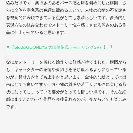
込みだけでく、奥行きのあるパース感と床を斜めにした構図、さ
らに全体を寒色系の色調に纏めることで、人物の心情の不安定さ
を視覚的に表現できている点がとても素晴らしいです。多角的な
表現方法の組み合わせでストーリー性を感じさせる深みのある作
品に仕上がっていると思います。
▼【StudioGOONEYS 大山萌依氏（モデリングSV）】
なにかストーリーを感じる絵作りに好感が持てました。構図から
も、キャラクターの感情や孤独さを感じ取れるようになっている
のが、見せ方がとても上手かと思います。全体的な絵としての出
来はとても良いですが、各小物の質感や若干リアルさに欠ける形
状になってしまっている部分がとっても惜しい点です。そんな細
部にまでこだわった作品を今後見れるのが、今からとても楽しみ
です。