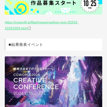
https://cgworld.jp/flashnews/cgwhos-next-20242-
10252359.html
■結果発表イベント