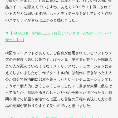
で目が行きました。乱雑に荒れた部屋とうなだれている人物が作
品タイトルを際立てていますね。あえて２Dイラスト調にされて
いるのだとは思いますが、もっとディテールを足していくと作品
のクオリティがさらに上がると感じました。
▼【KATACHI 馬場拓己氏（背景ディレクター/CGスーパーバイ
ザー）】
構図やレイアウトが良くて、ご自身が使用されているソフトウェ
アの理解度も高い印象です。ぱっと見、第三者が荒らした部屋の
奥で人が死んでいるようなミステリアスなシチュエーションにみ
えてしまいましたが、作品タイトル的には創作に行き詰った主人
公が自分で感情的に部屋を荒らしたというシチュエーションでし
ょうか？個人的にはくしゃくしゃにしたメモ書きが大量に散らば
ってるとか、壁紙を搔きむしったり何かを殴った痕だったり、時
間を掛けて部屋を破壊するに至った苦悩の工程を表現した方が作
品の意図が伝わりやすくて良いのではと思いました。