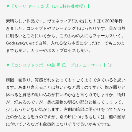
▼【サーリ ヤーッコ 氏（DHU特任准教授）】
素晴らしい作品です。ヴェネツィア思い出した！ぼく2002年行
きました。コンセプトやフレーミングもばっちりです。目が自然
に明るいところにいくから、このふねの人にもフォーカスいく。
Godraysないので自然。入れるなら本当に少しだけ、でもこのま
までも良い。カラーやポストプロセスも良い。
▼【コンセプトラボ 中島 勇 氏（プロデューサー）】
構図、画作り、質感どれをとってもすごくよくできていると思い
ます。あまり言えることは無いかなと思うのですが、旗が回りと
比べると質感の追い込みが甘いのかなと言う点でしょうか。街灯
が一灯あるのですが、奥の建物の明るい部分と被ってしまって、
少しもったいない気がします。左側の暗部に明かりを当てたかっ
たのかなとも思うのですが、別の所につけるもしくは、船の船頭
に付いているなども象徴的になりそうで良いかもですね。