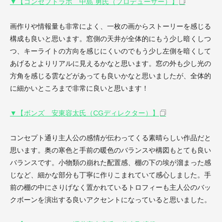
▼【コンセプトラボ 中島 勇氏（プロデューサー）】
画作りや情報量も非常によく、一枚の画からストーリーを感じる
構成も良いと思います。窓側の天井が全体的にもう少し暗くしつ
つ、キーライトの方向を感じにくいのでもう少し左側を暗くして
あげるとよりリアルに見えるかなと思います。窓の外も少し光の
方角を感じる雲などがあっても良いかなと思いましたが、全体的
に細かいところまで非常に良いと思います！
▼【ボンズ 安東容太氏（CGディレクター）】
コンセプト通り主人公の感情が伝わってくる素晴らしい作品だと
思います。奥の寒色と手前の暖色のバランスや構図もとても良い
バランスです。小物類の崩れた配置感、棚の下の埃が溜まった感
じなど、細かな部分も丁寧に作りこまれていて感心しました。手
前の棚の中にさりげなく置かれているトロフィーも主人公のバッ
クボーンを演出する良いアクセントになっていると思いました。