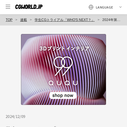
TOP
連載
学生CGトライアル「WHO'S NEXT？」
2024年第2弾 背景・プロップ部門 結果発表！ 優秀賞&審査員講評コメント一挙公開
2024/12/09