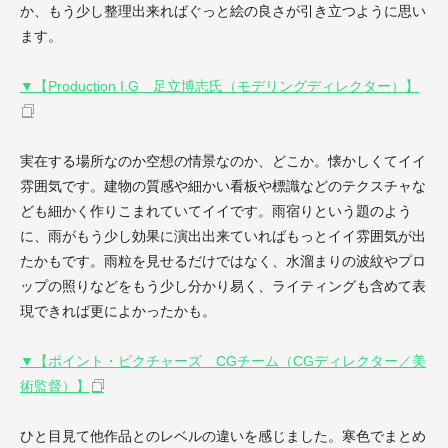
か、もう少し整理出来ればぐっと絵の良さが引き立つように思い
ます。
▼【Production I.G 足立博志氏（モデリングディレクター）】
実在する場所なのか空想の情景なのか、どこか。懐かしくてイイ
雰囲気です。建物の質感や細かい看板や標識などのテクスチャな
ども細かく作りこまれていてイイです。雨宿りという題のよう
に、雨がもう少し効果に演出出来ていればもっとイイ雰囲気が出
たかもです。雨粒を見せるだけではなく、水溜まりの波紋やプロ
ップの照りなどをもう少し分かり易く、ライティングも含めて表
現できれば更によかったかも。
▼【ポイント・ピクチャーズ CGチーム（CGディレクター／美
術監督）】
ひと目見て他作品とのレベルの違いを感じました。寒色でまとめ