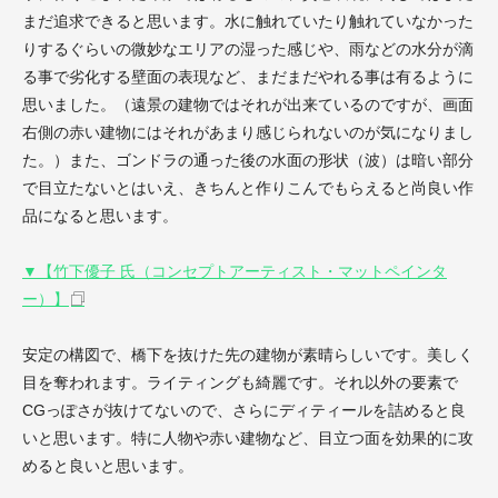
まだ追求できると思います。水に触れていたり触れていなかった
りするぐらいの微妙なエリアの湿った感じや、雨などの水分が滴
る事で劣化する壁面の表現など、まだまだやれる事は有るように
思いました。（遠景の建物ではそれが出来ているのですが、画面
右側の赤い建物にはそれがあまり感じられないのが気になりまし
た。）また、ゴンドラの通った後の水面の形状（波）は暗い部分
で目立たないとはいえ、きちんと作りこんでもらえると尚良い作
品になると思います。
▼【竹下優子 氏（コンセプトアーティスト・マットペインタ
ー）】
安定の構図で、橋下を抜けた先の建物が素晴らしいです。美しく
目を奪われます。ライティングも綺麗です。それ以外の要素で
CGっぽさが抜けてないので、さらにディティールを詰めると良
いと思います。特に人物や赤い建物など、目立つ面を効果的に攻
めると良いと思います。