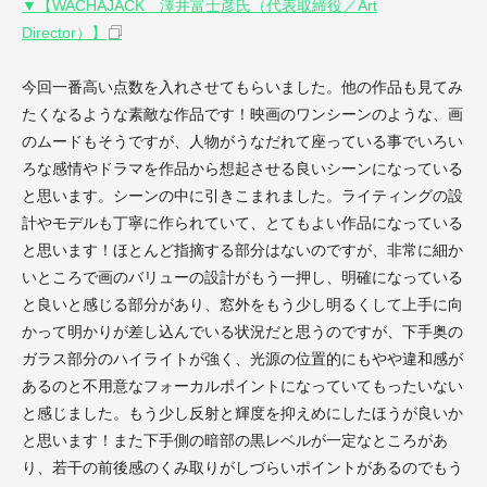
▼【WACHAJACK 澤井富士彦氏（代表取締役／Art
Director）】
今回一番高い点数を入れさせてもらいました。他の作品も見てみ
たくなるような素敵な作品です！映画のワンシーンのような、画
のムードもそうですが、人物がうなだれて座っている事でいろい
ろな感情やドラマを作品から想起させる良いシーンになっている
と思います。シーンの中に引きこまれました。ライティングの設
計やモデルも丁寧に作られていて、とてもよい作品になっている
と思います！ほとんど指摘する部分はないのですが、非常に細か
いところで画のバリューの設計がもう一押し、明確になっている
と良いと感じる部分があり、窓外をもう少し明るくして上手に向
かって明かりが差し込んでいる状況だと思うのですが、下手奥の
ガラス部分のハイライトが強く、光源の位置的にもやや違和感が
あるのと不用意なフォーカルポイントになっていてもったいない
と感じました。もう少し反射と輝度を抑えめにしたほうが良いか
と思います！また下手側の暗部の黒レベルが一定なところがあ
り、若干の前後感のくみ取りがしづらいポイントがあるのでもう