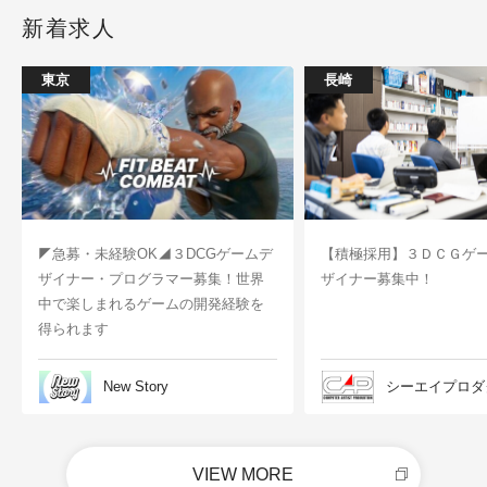
新着求人
東京
長崎
◤急募・未経験OK◢３DCGゲームデ
【積極採用】３ＤＣＧゲ
ザイナー・プログラマー募集！世界
ザイナー募集中！
中で楽しまれるゲームの開発経験を
得られます
New Story
シーエイプロダ
VIEW MORE