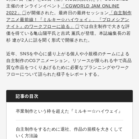
主催のオンラインイベント
「CGWORLD JAM ONLINE
2022」
が開催された。最終日の最終セッション
「自主制作
アニメ最前線！『ミルキー☆ハイウェイ』、『プロメシアン
ナイト』のワークフローに迫る」
では自主制作で大きな評
価を得ている亀山陽平氏と吉武 薫氏が登壇。本誌編集長の若
杉 遼が2人に話を聞く形式で開催された。
近年、SNSを中心に盛り上がる個人や小規模のチームによる
自主制作のCGアニメーション。リソースが限られる中で高品
質な作品をつくりあげるために必要なプランニングやワーク
フローについて語られた様子をレポートする。
記事の目次
卒業制作という枠を超えた『ミルキー☆ハイウェイ』
自主制作をするために退社、作品の規模を大きくして
いく方法論