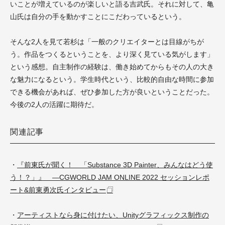
いことが増えているのが楽しいと語る吉武氏。それに対して、亀
山氏は自分の手を動かすことにこだわっているという。
そんな2人を見て若杉は「一般のクリエイターとは目線がちが
う。作品をつくるということを、より深く見ている気がします」
という感想。自主制作の経験は、働き始めてからもその人の大き
な魅力になるという。学生時代という、比較的自由な時間に参加
できる機会があれば、ぜひ参加した方が良いということだった。
今後の2人の活躍に期待だ。
関連記事
・
『前東氏が聞く！ 「Substance 3D Painter、みんなはどう使
う！？」』 ―CGWORLD JAM ONLINE 2022 セッションレポ
ート&前東勇次氏インタビュー
・
アーティストなら身に付けたい、Unityグラフィックス制作の