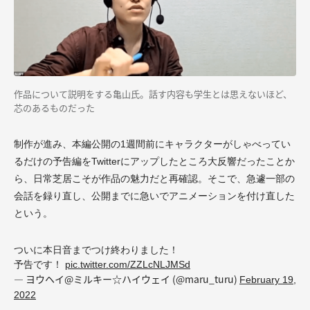
作品について説明をする亀山氏。話す内容も学生とは思えないほど、
芯のあるものだった
制作が進み、本編公開の1週間前にキャラクターがしゃべってい
るだけの予告編をTwitterにアップしたところ大反響だったことか
ら、日常芝居こそが作品の魅力だと再確認。そこで、急遽一部の
会話を録り直し、公開までに急いでアニメーションを付け直した
という。
ついに本日音までつけ終わりました！
予告です！
pic.twitter.com/ZZLcNLJMSd
— ヨウヘイ@ミルキー☆ハイウェイ (@maru_turu)
February 19,
2022