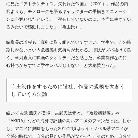
に見た『アトランティス／失われた帝国』（2001）。作品の内
容よりも、モノローグを語るキャラクターの手描きアニメーショ
ンに心奪われたという。「存在していないのに、本当に生きてい
るみたいで感動しました」（亀山氏）。
編集長の若杉も「真剣に取り組んでいてすごい。学生で、この時
期しかないという危機感も気持ちがわかる。演技がズバ抜けて良
く、単刀直入に映画のクオリティだと感じた。卒業制作なのに、
心持ちからすでに学生レベルじゃない」と大絶賛だった。
自主制作をするために退社、作品の規模を大きく
していく方法論
続いて吉武 薫氏が登場。吉武氏は元々、『攻殻機動隊』や
『AKIRA』などの海外で評価の高いアニメのファンだった。しか
し、アニメに興味をもった2012年頃はライトノベル系アニメが
全盛の時代で、自分の見たい作品がなかった。そのため、自分で