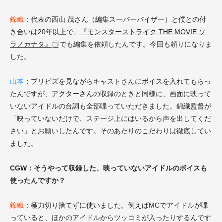
錦織
：代表の西山 茂さん（編集スーパーバイザー）と僕との付
き合いは20年以上で、
『モンスターストライク THE MOVIE ソ
ラノカナタ』
でも編集を依頼したんです。今回も頼りになりま
した。
山本
：プリビズを見ながらキャストさんにボイスを入れてもらっ
たんですが、アクターさんの収録のときと同様に、画面に映って
いないアイドルの台詞も全部喋っていただきました。錦織監督が
「映っていないだけで、ステージ上にはいるから声を出してくだ
さい」とお願いしたんです。そのあたりのこだわりは徹底してい
ました。
CGW：そうやって収録した、映っていないアイドルのボイスも
使ったんですか？
錦織
：極力切り捨てずに使いました。例えばMCでアイドルが喋
っていると、ほかのアイドルからツッコミが入ったりするんです