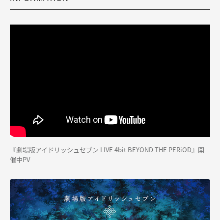
『劇場版アイドリッシュセブン LIVE 4bit BEYOND THE PERiOD』開
催中PV