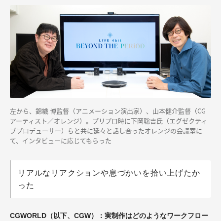
左から、錦織 博監督（アニメーション演出家）、山本健介監督（CG
アーティスト／オレンジ）。プリプロ時に下岡聡吉氏（エグゼクティ
ブプロデューサー）らと共に延々と話し合ったオレンジの会議室に
て、インタビューに応じてもらった
リアルなリアクションや息づかいを拾い上げたか
った
CGWORLD（以下、CGW）：実制作はどのようなワークフロー