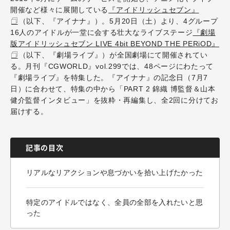
開催など様々に展開している
『アイドリッシュセブン』
（以下、『アイナナ』）。5月20日（土）より、4グループ
16人のアイドルが一堂に会する壮大なライブステージ
『劇場
版アイドリッシュセブン LIVE 4bit BEYOND THE PERiOD』
（以下、『劇場ライブ』）が全国劇場にて開催されてい
る。
月刊『CGWORLD』vol.299では、48ページにわたって
『劇場ライブ』を特集した。『アイナナ』の記念日（7月7
日）に合わせて、
特集の中から「PART 2 錦織 博監督＆山本
健介監督インタビュー」を抜粋・再編集し、全2回に分けてお
届けする。
記事の目次
リアルなリアクションや息づかいを拾い上げたかった
特定のアイドルではなく、全員の全部を入れたいと思
った