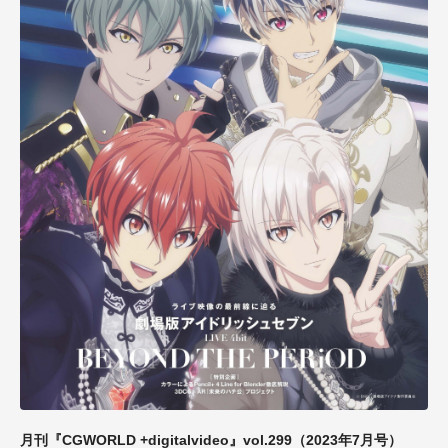
月刊『CGWORLD +digitalvideo』vol.299（2023年7月号）