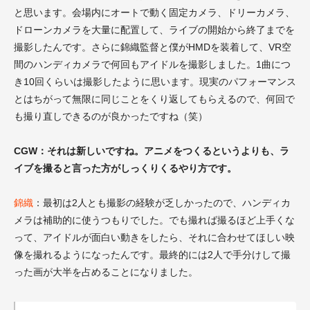
と思います。会場内にオートで動く固定カメラ、ドリーカメラ、
ドローンカメラを大量に配置して、ライブの開始から終了までを
撮影したんです。さらに錦織監督と僕がHMDを装着して、VR空
間のハンディカメラで何回もアイドルを撮影しました。1曲につ
き10回くらいは撮影したように思います。現実のパフォーマンス
とはちがって無限に同じことをくり返してもらえるので、何回で
も撮り直しできるのが良かったですね（笑）
CGW：それは新しいですね。アニメをつくるというよりも、ラ
イブを撮ると言った方がしっくりくるやり方です。
錦織
：最初は2人とも撮影の経験が乏しかったので、ハンディカ
メラは補助的に使うつもりでした。でも撮れば撮るほど上手くな
って、アイドルが面白い動きをしたら、それに合わせてほしい映
像を撮れるようになったんです。最終的には2人で手分けして撮
った画が大半を占めることになりました。