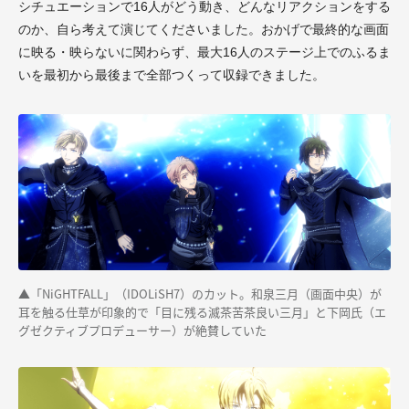
シチュエーションで16人がどう動き、どんなリアクションをする
のか、自ら考えて演じてくださいました。おかげで最終的な画面
に映る・映らないに関わらず、最大16人のステージ上でのふるま
いを最初から最後まで全部つくって収録できました。
▲「NiGHTFALL」（IDOLiSH7）のカット。和泉三月（画面中央）が
耳を触る仕草が印象的で「目に残る滅茶苦茶良い三月」と下岡氏（エ
グゼクティブプロデューサー）が絶賛していた