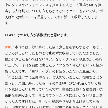
中のダンスやパフォーマンスを担当する人と、入退場やMCを担
当する人は別で、つくり方もちがうというケースも多いです。例
えばMCは絵コンテを用意して、それに沿って収録したりしま
す。
CGW：そのやり方が多数派だと思います。
錦織
：本作では、歌い終わった後に少し息を切らすとか、ちょっ
とよろけるといったものまで止めずに収録していただきました。
僕が計算したものではないリアルなリアクションや息づかいを拾
い上げて、それを前面に出したライブをつくりたいという野望が
あったんです。『劇場ライブ』のお話をいただいた直後から、
「そこは逃げずに全部やろう」と決めていました。極端なことを
言うと、楽曲が終わったら、そのままMCにながれ込んでいく感
じを収録したいと思っていたんです。実際には様々な物理的・技
術的な制約があって、そこまでシームレスにはいかない場合が多
かったんですけどね。そういう構想を僕がぶち上げさせてもら
い、山本監督とオレンジの方々が実現する術を考えてくださいま