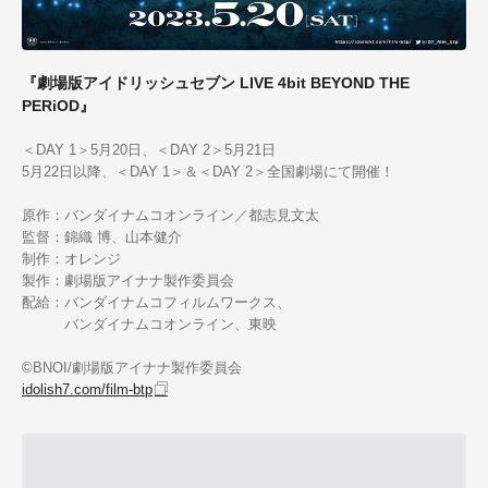
『劇場版アイドリッシュセブン LIVE 4bit BEYOND THE
PERiOD』
＜DAY 1＞5月20日、＜DAY 2＞5月21日
5月22日以降、＜DAY 1＞＆＜DAY 2＞全国劇場にて開催！
原作：バンダイナムコオンライン／都志見文太
監督：錦織 博、山本健介
制作：オレンジ
製作：劇場版アイナナ製作委員会
配給：バンダイナムコフィルムワークス、
バンダイナムコオンライン、東映
©BNOI/劇場版アイナナ製作委員会
idolish7.com/film-btp