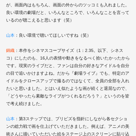
が、画面内はもちろん、画面の外からのツッコミも入れました。
良い環境の劇場だと、いろんなところで、いろんなことを言って
いるのが聴こえると思います（笑）
山本
：良い環境で聴いてほしいですね（笑）
錦織
：本作をシネマスコープサイズ（1：2.35。以下、シネス
コ）にしたのも、16人の表情や動きをなるべく拾いたかったから
です。現実のライブだと、ファンは自分の好きなアイドルを自分
の目で追いかけますよね。だから『劇場ライブ』でも、特定のア
イドルをクロースアップで撮るのではなくて、全員の全部を入れ
たいと思いました。とはいえ似たような画が続くと退屈なので、
「どうやったら素敵なライブがつくれるだろう？」というのを皆
で考え続けました。
山本
：第3ステップでは、プリビズを指針にしながら各セクショ
ンの総力戦で画を仕上げていただきました。例えば、アニメの美
術さんに描いていただいた絵をステージ上のスクリーンに貼り込