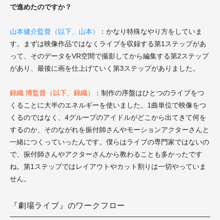
で進めたのですか？
山本健介監督（以下、山本）
：かなり特殊なやり方をしていま
す。まずは映像作品ではなくライブを収録する第1ステップがあ
って、そのデータをVR空間で撮影してから編集する第2ステップ
があり、最後に画を仕上げていく第3ステップがありました。
錦織 博監督（以下、錦織）
：制作の序盤はひとつのライブをつ
くることに大半のエネルギーを使いました。1曲単位で映像をつ
くるのではなく、4グループのアイドルがどこから出てきて何を
するのか、そのながれを振付師さんやモーションアクターさんと
一緒につくっていったんです。僕らはライブの専門家ではないの
で、振付師さんやアクターさんから教わることも多かったです
ね。第1ステップではレイアウトやカット割りは一切やっていま
せん。
『劇場ライブ』のワークフロー