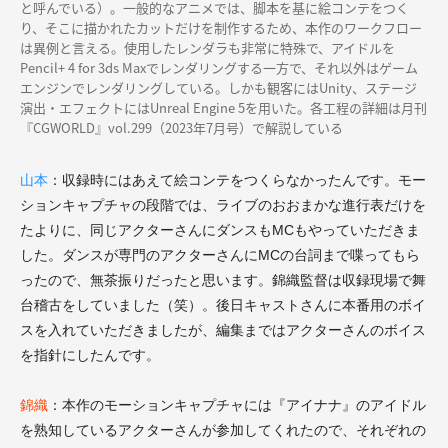
と呼んでいる）。一般的なアニメでは、脚本を基に絵コンテをつく
り、そこに描かれたカットだけを制作するため、本作のワークフロー
は異例と言える。使用したレンダラも非常に特殊で、アイドルを
Pencil+ 4 for 3ds Maxでレンダリングする一方で、それ以外はゲーム
エンジンでレンダリングしている。しかも観客にはUnity、ステージ
演出・エフェクトにはUnreal Engine 5を用いた。各工程の詳細は月刊
『CGWORLD』vol.299（2023年7月号）で解説している
山本
：収録時にはあえて絵コンテをつくらなかったんです。モー
ションキャプチャの段階では、ライブのおおまかな進行表だけを
たよりに、同じアクターさんにダンスもMCもやっていただきま
した。ダンスが専門のアクターさんにMCの台詞まで喋ってもら
ったので、無茶振りだったと思います。錦織監督は収録現場で舞
台稽古をしていました（笑）。後日キャストさんに本番用のボイ
スを入れていただきましたが、編集まではアクターさんのボイス
を指針にしたんです。
錦織
：本作のモーションキャプチャには『アイナナ』のアイドル
を熟知しているアクターさんが参加してくれたので、それぞれの