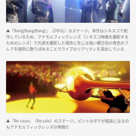
▲「Bang!Bang!Bang!」（ŹOOĻ）のステージ。本作はシネスコで制
作しているため、アナモルフィックレンズ（シネスコ映像を撮影する
ためのレンズ）で光源を撮影した場合に生じる強い横方向の青色のフ
レアを随所に散りばめることでライブのリアリティを演出している
▲「Re-raise」（Re:vale）のステージ。ピントのボケが縦長になるの
もアナモルフィックレンズの特徴だ