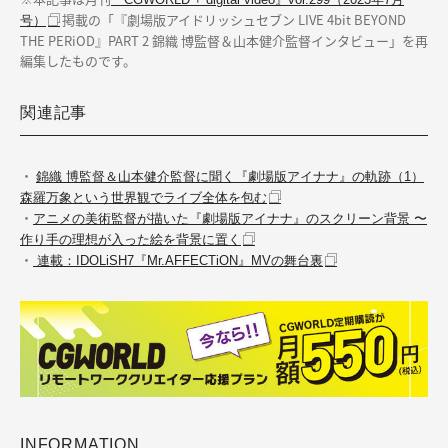
掲載の「『劇場版アイドリッシュセブン LIVE 4bit BEYOND
号）
THE PERiOD』PART 2 錦織 博監督＆山本健介監督インタビュー」を再
編集したものです。
関連記事
・
錦織 博監督＆山本健介監督に聞く『劇場版アイナナ』の軌跡（1）
森羅万象という世界観でライブ全体を包む
・
アニメの美術監督が描いた『劇場版アイナナ』のスクリーン背景 〜
作り手の理想が入った絵を背景に置く
・
連載：IDOLiSH7『Mr.AFFECTiON』MVの舞台裏
INFORMATION