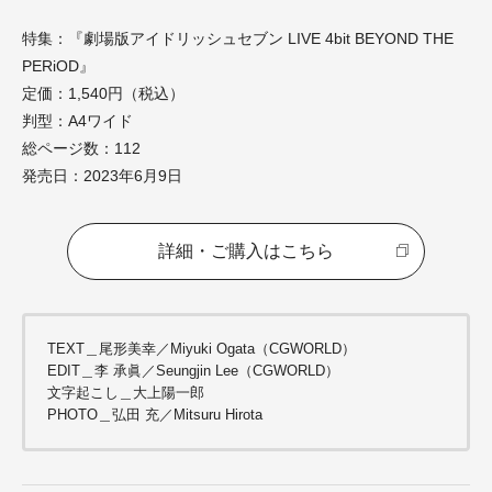
特集：『劇場版アイドリッシュセブン LIVE 4bit BEYOND THE
PERiOD』
定価：1,540円（税込）
判型：A4ワイド
総ページ数：112
発売日：2023年6月9日
詳細・ご購入はこちら
TEXT＿尾形美幸／Miyuki Ogata（CGWORLD）
EDIT＿李 承眞／Seungjin Lee（CGWORLD）
文字起こし＿大上陽一郎
PHOTO＿弘田 充／Mitsuru Hirota