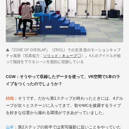
▲「ZONE OF OVERLAP」（ŹOOĻ）での亥清 悠のモーションキャプ
チャ風景（写真協力：
）。4人のアイドルが揃
ソリッド・キューブ
って階段を下りるシーンを個別に収録している
CGW：そうやって収録したデータを使って、VR空間で1本のラ
イブをつくったのでしょうか？
錦織
：そうです。だから第1ステップが終わったときには、4グル
ープが次々とステージに入ってきて、歌やMCを披露するライブ
を好きな位置から撮れる環境ができあがっていました。
山本
：第2ステップの前半では実写撮影に近いことをやっていた