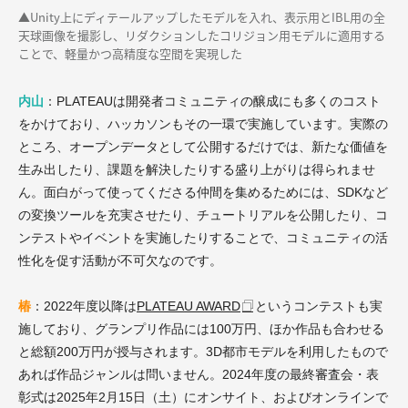
▲Unity上にディテールアップしたモデルを入れ、表示用とIBL用の全
天球画像を撮影し、リダクションしたコリジョン用モデルに適用する
ことで、軽量かつ高精度な空間を実現した
内山
：PLATEAUは開発者コミュニティの醸成にも多くのコスト
をかけており、ハッカソンもその一環で実施しています。実際の
ところ、オープンデータとして公開するだけでは、新たな価値を
生み出したり、課題を解決したりする盛り上がりは得られませ
ん。面白がって使ってくださる仲間を集めるためには、SDKなど
の変換ツールを充実させたり、チュートリアルを公開したり、コ
ンテストやイベントを実施したりすることで、コミュニティの活
性化を促す活動が不可欠なのです。
椿
：2022年度以降は
PLATEAU AWARD
というコンテストも実
施しており、グランプリ作品には100万円、ほか作品も合わせる
と総額200万円が授与されます。3D都市モデルを利用したもので
あれば作品ジャンルは問いません。2024年度の最終審査会・表
彰式は2025年2月15日（土）にオンサイト、およびオンラインで