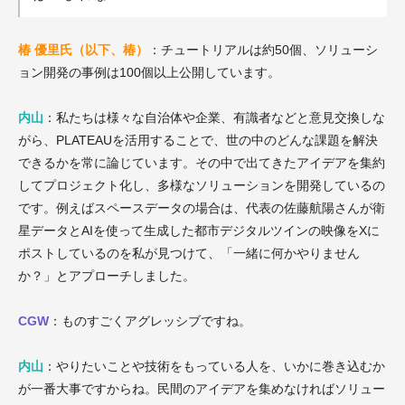
椿 優里氏（以下、椿）
：チュートリアルは約50個、ソリューシ
ョン開発の事例は100個以上公開しています。
内山
：私たちは様々な自治体や企業、有識者などと意見交換しな
がら、PLATEAUを活用することで、世の中のどんな課題を解決
できるかを常に論じています。その中で出てきたアイデアを集約
してプロジェクト化し、多様なソリューションを開発しているの
です。例えばスペースデータの場合は、代表の佐藤航陽さんが衛
星データとAIを使って生成した都市デジタルツインの映像をXに
ポストしているのを私が見つけて、「一緒に何かやりません
か？」とアプローチしました。
CGW
：ものすごくアグレッシブですね。
内山
：やりたいことや技術をもっている人を、いかに巻き込むか
が一番大事ですからね。民間のアイデアを集めなければソリュー