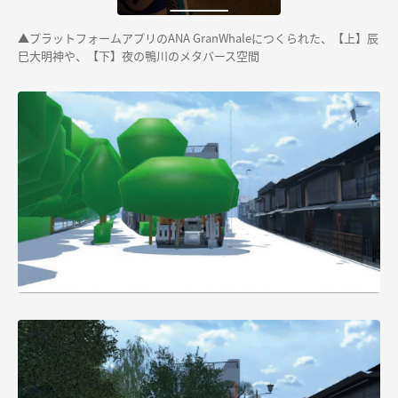
▲プラットフォームアプリのANA GranWhaleにつくられた、【上】辰
巳大明神や、【下】夜の鴨川のメタバース空間