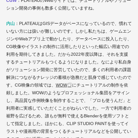
CGW
：PLATEAUのWebサイトでは、チュートリアルやソリュー
ション開発の事例も数多く公開していますね。
内山
：PLATEAUはGISデータがベースになっているので、慣れて
いない方には扱いが難しいのです。しかし私たちは、ゲームエン
ジンやWebアプリ上で動かしたり、データベースに投入したり、
CG映像やイラストの制作に活用したりといった幅広い用途での
利用を期待してきました。だから2022年度以降は、それを支援
するチュートリアルもつくるようになりました。なにより私自身
がソリューション開発に苦労していたので、多くの利用者の課題
解決につながるナレッジの蓄積が急務だと肌身で感じていたので
す。CG映像の領域では、
WOW
にチュートリアルの制作を依
頼しました。WOWのようなプロフェッショナル集団をアサイン
し、高品質な作例映像を制作することで、「プロも使うんだ」と
利用者に実感していただくことがねらいでした。一方で利用者の
裾野を広げるため、誰もが無料で使えるBlenderを使用ソフトと
して指定しました。ほかにも、CLIP STUDIO PAINTを使ってイ
ラストや漫画用の背景をつくるチュートリアルなどを公開してい