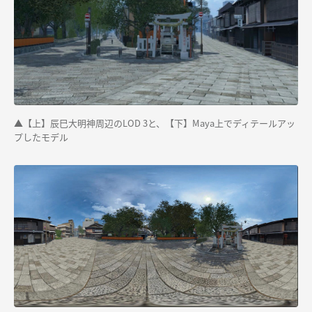
▲【上】辰巳大明神周辺のLOD 3と、【下】Maya上でディテールアッ
プしたモデル