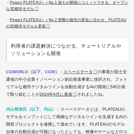
・
Project PLATEAU＞＞No.1 誰もが開発にコミットできる、オープン
な3D都市モデル
・
Project PLATEAU＞＞No.2 実際の都市の変化に合わせ、PLATEAU
の3D都市モデルも更新
利用者の課題解決につながる、チュートリアルや
ソリューションも開発
CGWORLD（以下、CGW）
：
スペースデータ
の事業が国土交
通省の中小企業イノベーション創出推進事業に採択され、フォト
リアルな都市デジタルツインを自動生成するAIの開発に5年計画
で取り組むことが
2024年4月に発表
されましたね。
内山裕弥氏（以下、内山）
：スペースデータとは、PLATEAUの
モデルをインプットにして精緻なデジタルツインを生成するAIの
開発プロジェクトを連携して進めています。PLATEAUのモデル
自体の自動生成が可能になったとしても、映像やゲームなどのコ