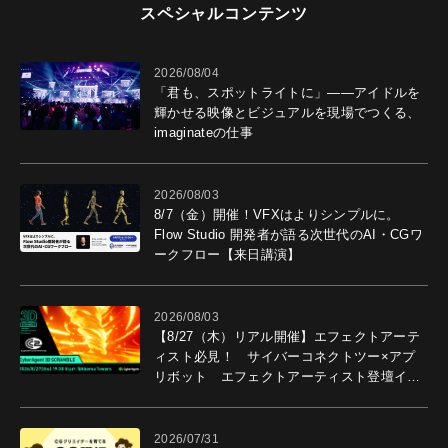
スペシャルコンテンツ
2026/08/04
「君も、スポットライトに」――アイドルを
輝かせる映像とビジュアルを現場でつくる、
imaginateの仕事
2026/08/03
8/7（金）開催！VFXはよりシンプルに。
Flow Studio 開発者が語る次世代のAI・CGワ
ークフロー【来日講演】
2026/08/03
【8/27（木）リアル開催】エフェクトアーテ
ィスト必見！ サイバーコネクトツー×アプ
リボット エフェクトアーティスト登壇イベ
ントを開催！－サイバーエージェント
2026/07/31