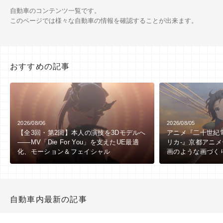
自動車のコンテンツ一覧です。
このページでは様々な自動車の情報を確認することが出来ます。
おすすめの記事
2026/08/06
2026/08/05
【全3回・第2回】本人の演技を3Dモデルへ
アニメ『二十世紀
――MV「Die For You」を支えたUE最適
リカ-』京都アニ
化、モーション＆フェイシャル
画のような画づくり
自動車内最新の記事