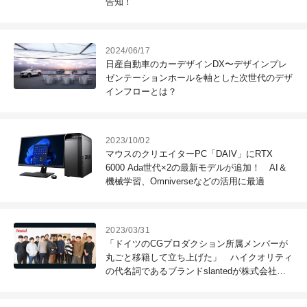
告知！
2024/06/17
日産自動車のカーデザインDX〜デザインプレ
ゼンテーションホールを軸とした次世代のデザ
インフローとは？
2023/10/02
マウスのクリエイターPC「DAIV」にRTX
6000 Ada世代×2の最新モデルが追加！ AI＆
機械学習、Omniverseなどの活用に最適
2023/03/31
「ドイツのCGプロダクション所属メンバーが
丸ごと移籍して立ち上げた」 ハイクオリティ
の代名詞であるブランドslantedが株式会社
に。若手にも脈々と受け継がれる変わらない制
作スタイルとは