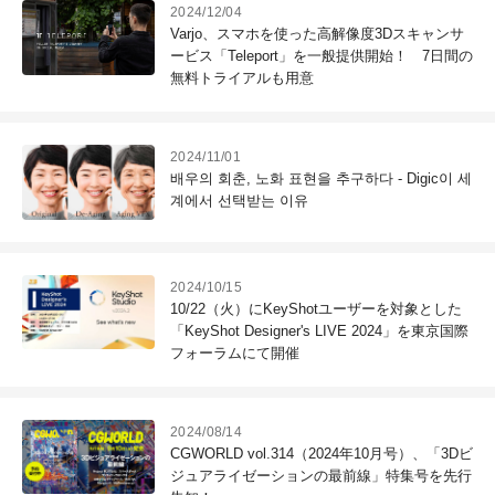
2024/12/04
Varjo、スマホを使った高解像度3Dスキャンサ
ービス「Teleport」を一般提供開始！ 7日間の
無料トライアルも用意
2024/11/01
배우의 회춘, 노화 표현을 추구하다 - Digic이 세
계에서 선택받는 이유
2024/10/15
10/22（火）にKeyShotユーザーを対象とした
「KeyShot Designer's LIVE 2024」を東京国際
フォーラムにて開催
2024/08/14
CGWORLD vol.314（2024年10月号）、「3Dビ
ジュアライゼーションの最前線」特集号を先行