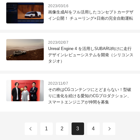
2023/03/16
画像生成AIをフル活用したコンセプトカーデザ
イン公開！ チューリング×日南の完全自動運転
2023/02/07
Unreal Engine 4 を活用しSUBARU向けに走行
デザインレビューシステムを開発（シリコンス
タジオ）
2022/11/07
その枠はCGコンテンツにとどまらない！型破
りに進化を続ける愛知のCGプロダクション、
スマートエンジニアが仲間を募集
1
2
3
4