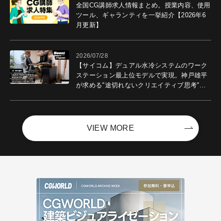
全国CG講師求人情報まとめ。授業内容、使用
ツール、ギャランティを一挙紹介【2026年6
月更新】
2026/07/28
【サイコム】デュアル水冷システムのワーク
ステーション最上位モデルで実現。神戸雄平
が求める"途切れないクリエイティブ思考"｜
Boost with Sycom #05
VIEW MORE