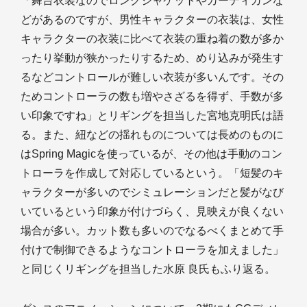
「舞台衣装なのでロングジャケットやカーディガンな
どがあるのですが、男性キャラクターの衣装は、女性
キャラクターの衣装に比べて衣装の重ね着の数が多か
ったり挙動が狭かったりするため、めり込みが発生す
るなどコントロールが難しい衣装が多いんです。その
ためコントローラの数も増やさざるを得ず、手数が多
い印象ですね」とリギングを担当した宮地克明氏は語
る。また、紐などの揺れものについては長めのものに
はSpring Magicを使っているが、その他は手動のコン
トローラを作成して対応しているという。「短髪のキ
ャラクターが多いのでシミュレーションだと髪がなび
いているという印象が付けづらく、見映えが良くない
場合が多い。カット数も多いのでなるべくまとめて手
付けで制御できるようなコントローラを加えました」
と同じくリギングを担当した水原 良氏もふり返る。