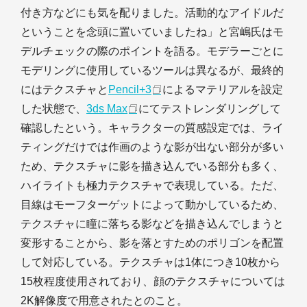
付き方などにも気を配りました。活動的なアイドルだ
ということを念頭に置いていましたね」と宮嶋氏はモ
デルチェックの際のポイントを語る。モデラーごとに
モデリングに使用しているツールは異なるが、最終的
にはテクスチャと
Pencil+3
によるマテリアルを設定
した状態で、
3ds Max
にてテストレンダリングして
確認したという。キャラクターの質感設定では、ライ
ティングだけでは作画のような影が出ない部分が多い
ため、テクスチャに影を描き込んでいる部分も多く、
ハイライトも極力テクスチャで表現している。ただ、
目線はモーフターゲットによって動かしているため、
テクスチャに瞳に落ちる影などを描き込んでしまうと
変形することから、影を落とすためのポリゴンを配置
して対応している。テクスチャは1体につき10枚から
15枚程度使用されており、顔のテクスチャについては
2K解像度で用意されたとのこと。