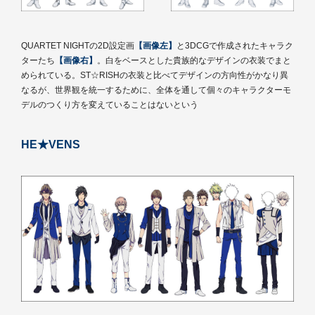
QUARTET NIGHTの2D設定画
【画像左】
と3DCGで作成されたキャラク
ターたち
【画像右】
。白をベースとした貴族的なデザインの衣装でまと
められている。ST☆RISHの衣装と比べてデザインの方向性がかなり異
なるが、世界観を統一するために、全体を通して個々のキャラクターモ
デルのつくり方を変えていることはないという
HE★VENS