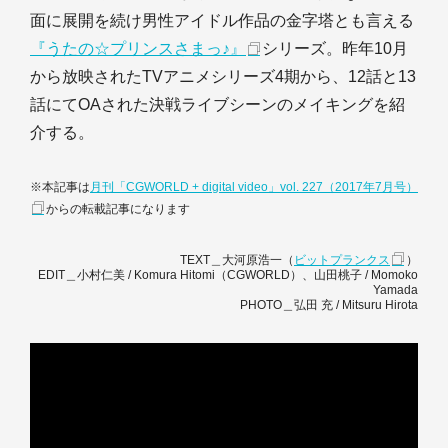
面に展開を続け男性アイドル作品の金字塔とも言える
『うたの☆プリンスさまっ♪』
シリーズ。昨年10月
から放映されたTVアニメシリーズ4期から、12話と13
話にてOAされた決戦ライブシーンのメイキングを紹
介する。
※本記事は
月刊「CGWORLD + digital video」vol. 227（2017年7月号）
からの転載記事になります
TEXT＿大河原浩一（
ビットプランクス
）
EDIT＿小村仁美 / Komura Hitomi（CGWORLD）、山田桃子 / Momoko
Yamada
PHOTO＿弘田 充 / Mitsuru Hirota