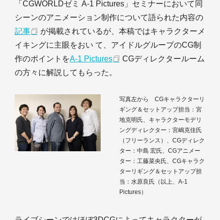
「CGWORLDゼミ A-1 Pictures」セミナーにおいて同
シーンのアニメーション制作について語られた内容の
記事
が掲載されているが、本稿ではキャラクターメ
イキングに主眼をおい て、アイドルグループのCG制
作のポイントを
A-1 Pictures
CGディレクタールーム
の方々に解説してもらった。
写真左から CGキャラクターリ
ギング＆セットアップ担当：宮
地克明氏、キャラクターモデリ
ングディレクター：宮嶋克佳氏
（フリーランス）、CGディレク
ター：中島 宏氏、CGアニメー
ター：工藤菜央氏、CGキャラク
ターリギング＆セットアップ担
当：水原良氏（以上、A-1
Pictures）
ライブシーンではほぼ3DCGによってキャラクターが