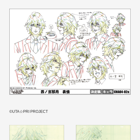
©UTA☆PRI PROJECT