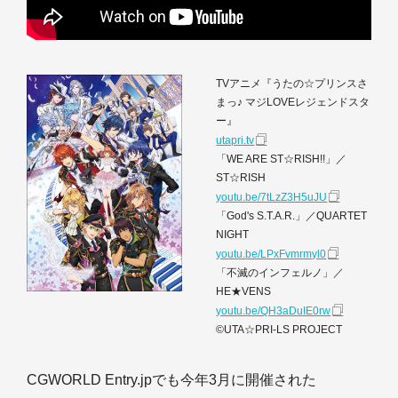
TVアニメ『うたの☆プリンスさ
まっ♪ マジLOVEレジェンドスタ
ー』
utapri.tv
「WE ARE ST☆RISH!!」／
ST☆RISH
youtu.be/7tLzZ3H5uJU
「God's S.T.A.R.」／QUARTET
NIGHT
youtu.be/LPxFvmrmyl0
「不滅のインフェルノ」／
HE★VENS
youtu.be/QH3aDuIE0rw
©UTA☆PRI-LS PROJECT
CGWORLD Entry.jpでも今年3月に開催された