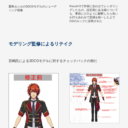
Pencil+3で作画に合わせてレンダリン
愛島セシルの3DCGモデルのシェーデ
グしたもの。設定画にある線について
ィング画像
も、事前にどのように解釈したら良い
か打ち合わせで意識を統一した上で
CGのルックに反映された
モデリング監修によるリテイク
宮嶋氏による3DCGモデルに対するチェックバックの例だ