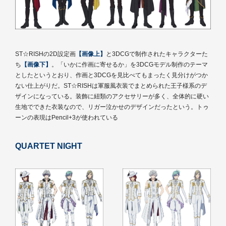
ST☆RISHの2D設定画
【画像上】
と3DCGで制作されたキャラクターた
ち
【画像下】
。「いかに作画に寄せるか」を3DCGモデル制作のテーマ
としたというとおり、作画と3DCGを見比べてもまったく見分けがつか
ない仕上がりだ。ST☆RISHは軍服風衣装でまとめられた王子様系のデ
ザインになっている。装飾に紐類のアクセサリーが多く、全体的に硬い
生地でできた衣装なので、リガー泣かせのデザインだったという。トゥ
ーンの表現はPencil+3が使われている
QUARTET NIGHT