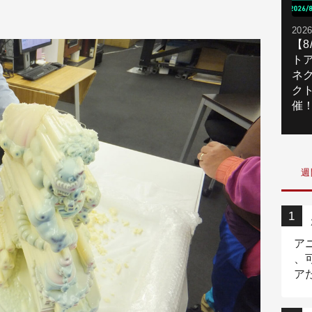
2026
【
ト
ネ
ク
催
週
ア
、
ア
ニ