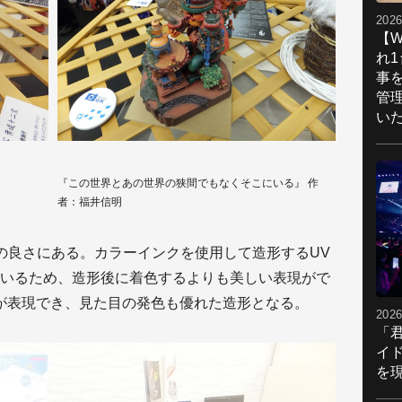
2026
【W
れ
事
管
い
『この世界とあの世界の狭間でもなくそこにいる』 作
者：福井信明
発色の良さにある。カラーインクを使用して造形するUV
いるため、造形後に着色するよりも美しい表現がで
ーが表現でき、見た目の発色も優れた造形となる。
2026
「
イ
を現