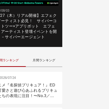
/08/03
8/27（木）リアル開催】エフェク
アーティスト必見！ サイバーコ
クトツー×アプリボット エフェ
トアーティスト登壇イベントを開
！－サイバーエージェント
間ランキング
月間ランキング
2026/07/24
ニメ『名探偵プリキュア！』ED
可愛さと遊び心あふれるプリキュ
たちの表現に注目！〜No.3／ア
メーション付け篇