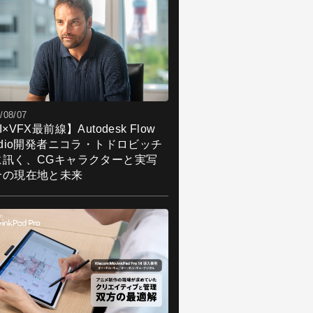
/08/07
I×VFX最前線】Autodesk Flow
udio開発者ニコラ・トドロビッチ
に訊く、CGキャラクターと実写
合の現在地と未来