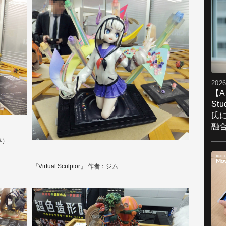
2026
【A
St
氏
融
略）
『Virtual Sculptor』 作者：ジム