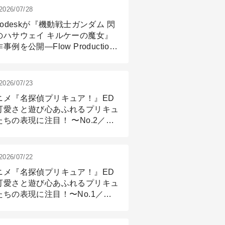
2026/07/28
todeskが『機動戦士ガンダム 閃
のハサウェイ キルケーの魔女』
事例を公開―Flow Production
ackingと3ds Maxが支えたCG制
現場
2026/07/23
ニメ『名探偵プリキュア！』ED
可愛さと遊び心あふれるプリキュ
たちの表現に注目！ 〜No.2／モ
リング＆リギング篇
2026/07/22
ニメ『名探偵プリキュア！』ED
可愛さと遊び心あふれるプリキュ
たちの表現に注目！〜No.1／演
篇