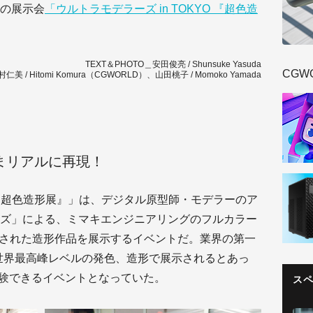
の展示会
「ウルトラモデラーズ in TOKYO 『超色造
TEXT＆PHOTO＿安田俊亮 / Shunsuke Yasuda
CGW
村仁美 / Hitomi Komura（CGWORLD）、山田桃子 / Momoko Yamada
まリアルに再現！
O 『超色造形展』」は、デジタル原型師・モデラーのア
ズ」による、ミマキエンジニアリングのフルカラー
された造形作品を展示するイベントだ。業界の第一
世界最高峰レベルの発色、造形で展示されるとあっ
体験できるイベントとなっていた。
ス