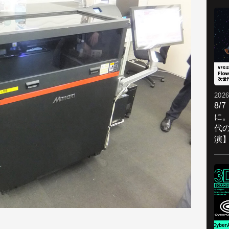
2026
8/
に。
代
演