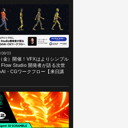
/08/03
7（金）開催！VFXはよりシンプル
Flow Studio 開発者が語る次世
のAI・CGワークフロー【来日講
】