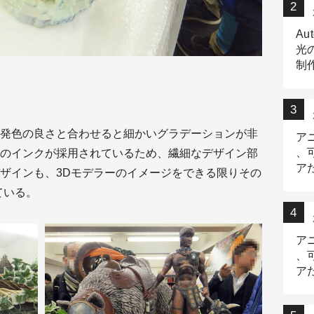
Au
光
制作
Tr
作
発色の良さと合わせると細かいグラデーションが非
ア
、
のインクが採用されているため、繊細なデザイン部
ア
ザインも、3Dモデラーのイメージをできる限りその
デ
ている。
ア
、
ア
出