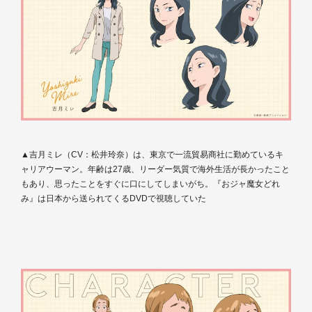
▲吉月ミレ（CV：松井玲奈）は、東京で一流貿易商社に勤めているキ
ャリアウーマン。年齢は27歳、リーダー気質で海外生活が長かったこと
もあり、思ったことをすぐに口にしてしまいがち。『おジャ魔女どれ
み』は日本から送られてくるDVDで視聴していた