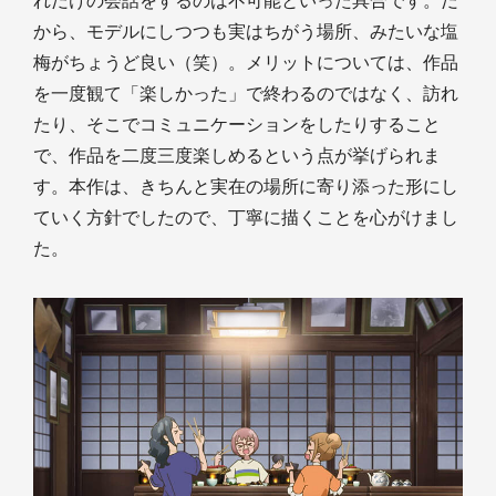
れだけの会話をするのは不可能といった具合です。だ
から、モデルにしつつも実はちがう場所、みたいな塩
梅がちょうど良い（笑）。メリットについては、作品
を一度観て「楽しかった」で終わるのではなく、訪れ
たり、そこでコミュニケーションをしたりすること
で、作品を二度三度楽しめるという点が挙げられま
す。本作は、きちんと実在の場所に寄り添った形にし
ていく方針でしたので、丁寧に描くことを心がけまし
た。