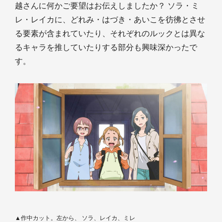
越さんに何かご要望はお伝えしましたか？ ソラ・ミ
レ・レイカに、どれみ・はづき・あいこを彷彿とさせ
る要素が含まれていたり、それぞれのルックとは異な
るキャラを推していたりする部分も興味深かったで
す。
▲作中カット。左から、 ソラ、レイカ、ミレ