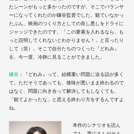
たシーンがもっと多かったのですが、そこでバランサ
ーになってくれたのが鎌谷監督でした。観ていなかっ
たぶん、映画のつくり方としての良し悪しをドライに
ジャッジできたのです。「この要素を入れるなら、も
っと説明してくれないとわかりません！」と言ったり
して（笑）。そこで自分たちのつくった『どれみ』
を、今一度、冷静に見ることができました。
鎌谷
：『どれみ』って、結構重い問題に迫る話が多く
て。ただそうであっても、後味が悪いまま終わるので
はなく、問題に向き合って解決してもしなくても、
「観てよかったな」と思える終わり方をするんですよ
ね。
本作のシナリオを読ん
でも、栗山さんがそう