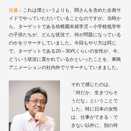
佐藤
：これは僕というよりも、関さんを含めた企画サ
イドでやっていただいていることなのですが、当時か
ら、ターゲットである幼稚園未就学児～小学校低学年
の子供たちが、どんな状況で、何が問題になっている
のかをリサーチしていました。今回もやり方は同じ
で、ターゲットである20～30代くらいの女性が、今、
どういう状況に置かれているかといったことを、東映
アニメーションの社内外でリサーチしていきました。
それで感じたのは、
「何だか、生きづらそ
うだな」ということで
した。特に日本の女性
は、仕事ができる・で
きない以外に、別の何