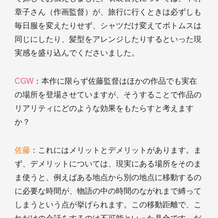
章子さん（作画監督）が、旅行に行くときは必ずしも
毎日服を変えたりせず、シャツだけ変えてボトムスは
同じにしたり、髪型をアレンジしたりするといった現
実感を盛り込んでくださいました。
CGW
：本作に限らず佐藤監督はほかの作品でも実在
の場所を登場させていますが、そうすることで作品の
リアリティにどのような効果をもたらすと考えます
か？
佐藤
：これにはメリットとデメリットがあります。ま
ず、デメリットについては、現実にある場所をそのま
ま使うと、例えばある地点から別の地点に移動するの
に必要な時間が、物語の中の時間のながれまで縛って
しまうという点が挙げられます。この移動距離で、こ