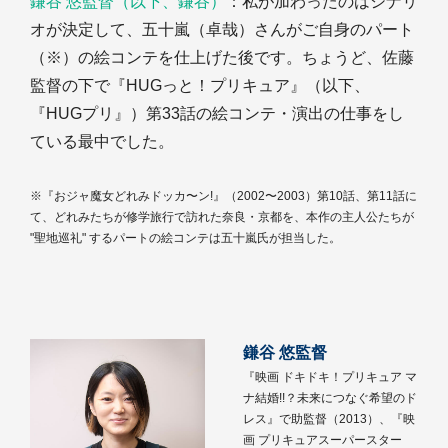
鎌谷 悠監督（以下、鎌谷）
：私が加わったのはシナリ
オが決定して、五十嵐（卓哉）さんがご自身のパート
（※）の絵コンテを仕上げた後です。ちょうど、佐藤
監督の下で『HUGっと！プリキュア』（以下、
『HUGプリ』）第33話の絵コンテ・演出の仕事をし
ている最中でした。
※『おジャ魔女どれみドッカ〜ン!』（2002〜2003）第10話、第11話に
て、どれみたちが修学旅行で訪れた奈良・京都を、本作の主人公たちが
"聖地巡礼" するパートの絵コンテは五十嵐氏が担当した。
鎌谷 悠監督
『映画 ドキドキ！プリキュア マ
ナ結婚!!？未来につなぐ希望のド
レス』で助監督（2013）、『映
画 プリキュアスーパースター