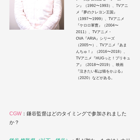
ン』（1992〜1993）、TVアニ
メ『夢のクレヨン王国』
（1997〜1999）、TVアニメ
『ケロロ軍曹』（2004〜
2011）、TVアニメ・
OVA『ARIA』シリーズ
（2005〜）、TVアニメ『あま
んちゅ！』（2016〜2018）、
TVアニメ『HUGっと！プリキュ
ア』（2018〜2019）、映画
『泣きたい私は猫をかぶる』
（2020）などがある。
CGW
：鎌谷監督はどのタイミングで参加されました
か？