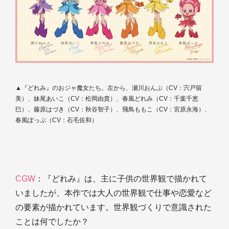
▲『どれみ』のおジャ魔女たち。左から、瀬川おんぷ（CV：宍戸留
美）、妹尾あいこ（CV：松岡由貴）、春風どれみ（CV：千葉千恵
巳）、藤原はづき（CV：秋谷智子）、飛鳥ももこ（CV：宮原永海）、
春風ぽっぷ（CV：石毛佐和）
CGW
：『どれみ』は、主に子供の世界観で描かれて
いましたが、本作では大人の世界観で仕事や恋愛など
の要素が描かれています。世界観づくりで意識された
ことは何でしたか？