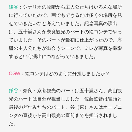
鎌谷
：シナリオの段階から主人公たちはいろんな場所
に行っていたので、画でもできるだけ多くの場所を見
せていきたいなと考えていました。記念写真の演出
は、五十嵐さんが奈良観光のパートの絵コンテでやっ
ていました。そのパートが最初に仕上がったので、序
盤の主人公たちが出会うシーンで、ミレが写真を撮影
するという演出につながっていきました。
CGW
：絵コンテはどのように分担しましたか？
鎌谷
：奈良・京都観光のパートは五十嵐さん、高山観
光のパートは自分が担当しました。佐藤監督は冒頭と
最後のどれみたちのパート、谷（東）さんはオープニ
ングの直後から高山観光の直前までを担当されまし
た。