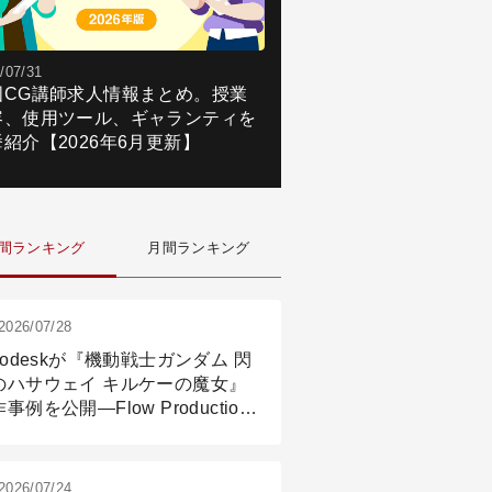
/07/31
国CG講師求人情報まとめ。授業
容、使用ツール、ギャランティを
紹介【2026年6月更新】
間ランキング
月間ランキング
2026/07/28
todeskが『機動戦士ガンダム 閃
のハサウェイ キルケーの魔女』
事例を公開―Flow Production
ackingと3ds Maxが支えたCG制
現場
2026/07/24