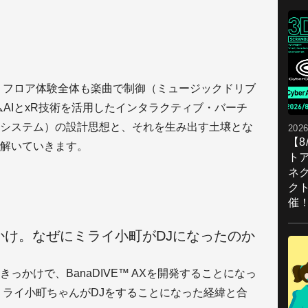
、フロア体験全体も楽曲で制御（ミュージックドリブ
ゲームAIとxR技術を活用したインタラクティブ・バーチ
システム）の設計思想と、それを生み出す土壌とな
2026
【
解いていきます。
ト
ネ
ク
催
きっかけ。なぜにミライ小町がDJになったのか
きっかけで、BanaDIVE™ AXを開発することになっ
ミライ小町ちゃんがDJをすることになった経緯と合