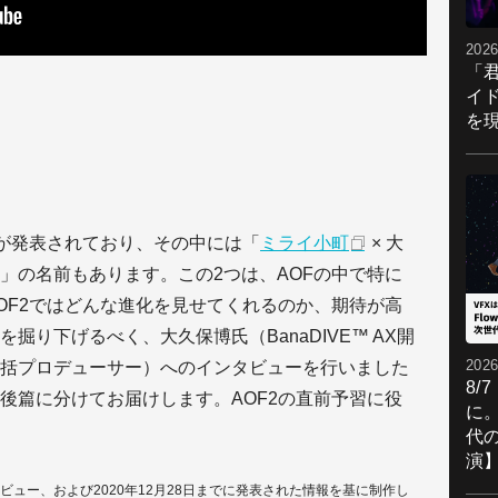
2026
「
イ
を現
演が発表されており、その中には「
ミライ小町
× 大
」の名前もあります。この2つは、AOFの中で特に
OF2ではどんな進化を見せてくれるのか、期待が高
掘り下げるべく、大久保博氏（BanaDIVE™ AX開
2026
括プロデューサー）へのインタビューを行いました
8/
後篇に分けてお届けします。AOF2の直前予習に役
に。
代
演
タビュー、および2020年12月28日までに発表された情報を基に制作し