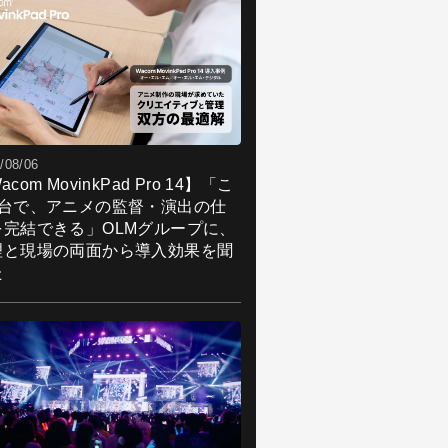
/08/06
acom MovinkPad Pro 14】「こ
1台で、アニメの監督・演出の仕
を完結できる」OLMグループに、
理と現場の両面から導入効果を聞
た