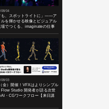
/08/04
君も、スポットライトに」――ア
ドルを輝かせる映像とビジュアル
場でつくる、imaginateの仕事
/08/03
7（金）開催！VFXはよりシンプル
Flow Studio 開発者が語る次世
のAI・CGワークフロー【来日講
】