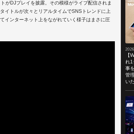
ストがDJプレイを披露。その模様がライブ配信されま
タイトルが次々とリアルタイムでSNSトレンドに上
てインターネット上をながれていく様子はまさに圧
2026
【W
れ
事
管
い