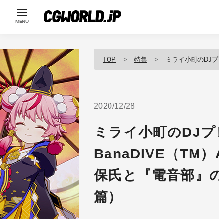
MENU
TOP
特集
ミライ小町のDJプレイを可能に
2020/12/28
ミライ小町のDJ
BanaDIVE（T
保氏と『電音部』
篇）