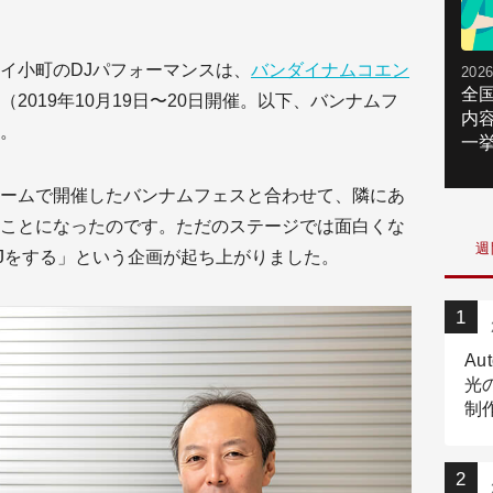
イ小町のDJパフォーマンスは、
バンダイナムコエン
2026
全
（2019年10月19日〜20日開催。以下、バンナムフ
内
。
一挙
ームで開催したバンナムフェスと合わせて、隣にあ
ことになったのです。ただのステージでは面白くな
週
Jをする」という企画が起ち上がりました。
Au
光
制作
Tr
作