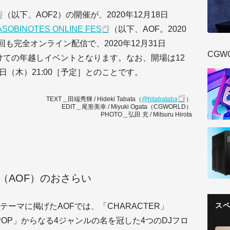
（以下、AOF2）の開催が、2020年12月18日
ASOBINOTES ONLINE FES
（以下、AOF。2020
も完全オンライン配信で、2020年12月31日
CGW
かけての年越しイベントとなります。なお、開場は12
31日（木）21:00［予定］とのことです。
TEXT＿田端秀輝 / Hideki Tabata（
@hitabataba
）
EDIT＿尾形美幸 / Miyuki Ogata（CGWORLD）
PHOTO＿弘田 充 / Mitsuru Hirota
FES（AOF）のおさらい
ス
ーマに掲げたAOFでは、「CHARACTER」
BA POP」からなる4ジャンルの名を冠した4つのDJフロ