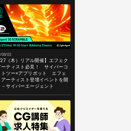
/08/03
8/27（木）リアル開催】エフェク
アーティスト必見！ サイバーコ
クトツー×アプリボット エフェ
トアーティスト登壇イベントを開
！－サイバーエージェント