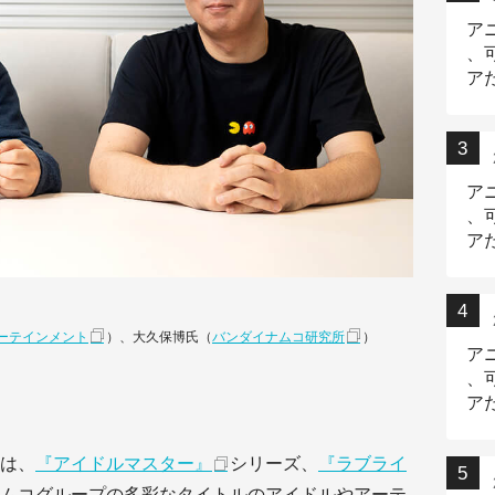
ア
、
ア
ニ
ア
、
ア
デ
ーテインメント
）、大久保博氏（
バンダイナムコ研究所
）
ア
、
ア
出
は、
『アイドルマスター』
シリーズ、
『ラブライ
ムコグループの多彩なタイトルのアイドルやアーテ