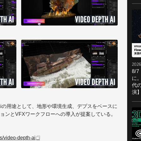
2026
8/
に。
代
演
eo Depth Aiの用途として、地形や環境生成、デプスをベースに
ョンとVFXワークフローへの導入が提案している。
s/video-depth-ai