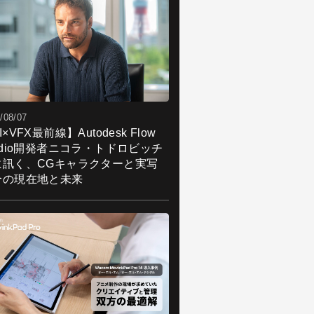
/08/07
I×VFX最前線】Autodesk Flow
udio開発者ニコラ・トドロビッチ
に訊く、CGキャラクターと実写
合の現在地と未来