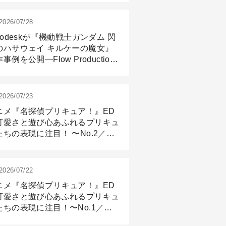
2026/07/28
todeskが『機動戦士ガンダム 閃
のハサウェイ キルケーの魔女』
事例を公開―Flow Production
ackingと3ds Maxが支えたCG制
現場
2026/07/23
ニメ『名探偵プリキュア！』ED
可愛さと遊び心あふれるプリキュ
たちの表現に注目！ 〜No.2／モ
リング＆リギング篇
2026/07/22
ニメ『名探偵プリキュア！』ED
可愛さと遊び心あふれるプリキュ
たちの表現に注目！〜No.1／演
篇