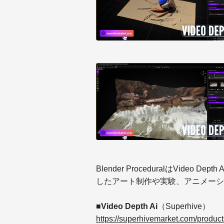
Blender ProceduralはVid
したアート制作や実験、アニメーシ
■Video Depth Ai
（Superhive）
https://superhivemarket.com/product