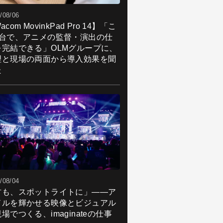
/08/06
acom MovinkPad Pro 14】「こ
1台で、アニメの監督・演出の仕
を完結できる」OLMグループに、
理と現場の両面から導入効果を聞
た
/08/04
君も、スポットライトに」――ア
ドルを輝かせる映像とビジュアル
場でつくる、imaginateの仕事