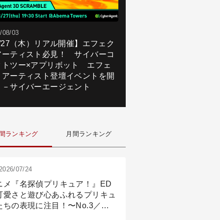
/08/03
8/27（木）リアル開催】エフェク
アーティスト必見！ サイバーコ
クトツー×アプリボット エフェ
トアーティスト登壇イベントを開
！－サイバーエージェント
間ランキング
月間ランキング
2026/07/24
ニメ『名探偵プリキュア！』ED
可愛さと遊び心あふれるプリキュ
たちの表現に注目！〜No.3／ア
メーション付け篇