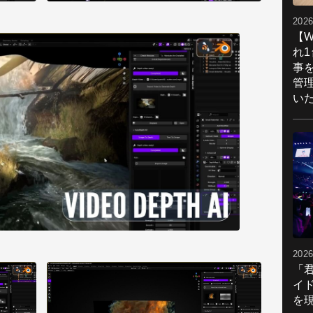
2026
【W
れ
事
管
い
2026
「
イ
を現