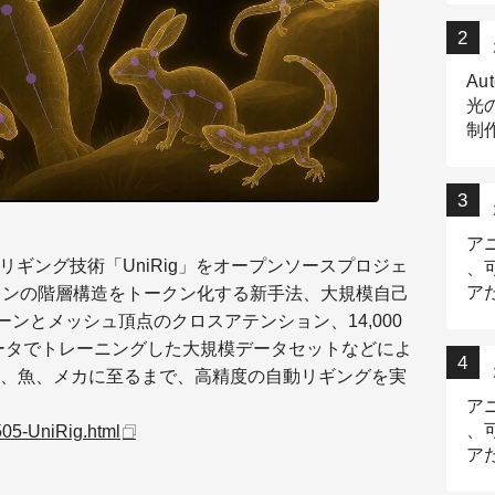
Au
光
制作
Tr
作
ア
リギング技術「UniRig」をオープンソースプロジェ
、
ア
ルトンの階層構造をトークン化する新手法、大規模自己
デ
ル、ボーンとメッシュ頂点のクロスアテンション、14,000
ータでトレーニングした大規模データセットなどによ
、魚、メカに至るまで、高精度の自動リギングを実
ア
、
505-UniRig.html
ア
出