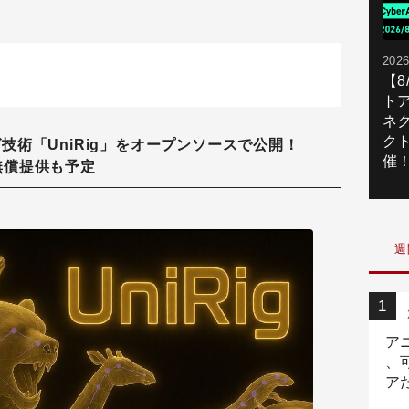
2026
【
ト
ネ
ク
ギング技術「UniRig」をオープンソースで公開！
催
の無償提供も予定
週
ア
、
ア
ニ