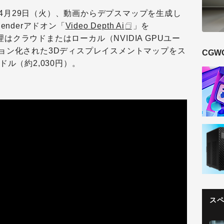
4月29日（火）、動画からデプスマップを生成し
enderアドオン「
Video Depth Ai
」を
はクラウドまたはローカル（NVIDIA GPUユー
ョン化された3Dディスプレイスメントマップをス
CGW
ル（約2,030円）。
ス