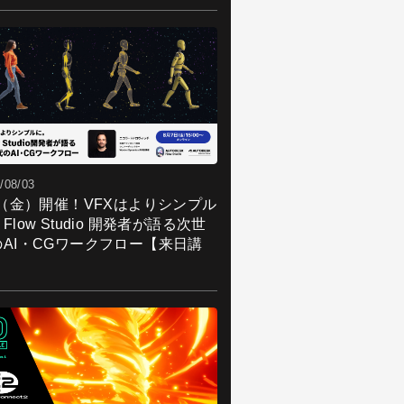
/08/03
7（金）開催！VFXはよりシンプル
Flow Studio 開発者が語る次世
のAI・CGワークフロー【来日講
】