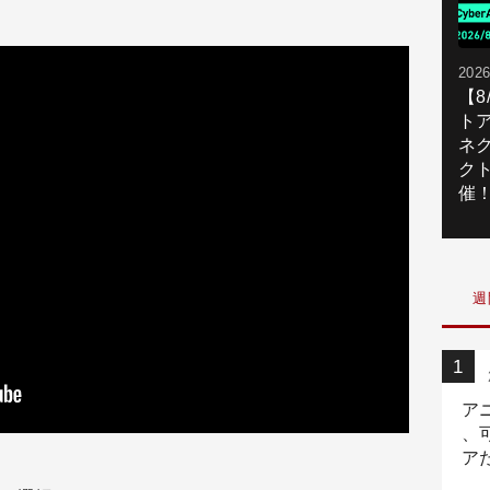
2026
【
ト
ネ
ク
催
週
ア
、
ア
ニ