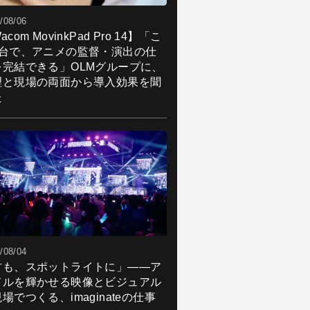
/08/06
acom MovinkPad Pro 14】「こ
1台で、アニメの監督・演出の仕
を完結できる」OLMグループに、
理と現場の両面から導入効果を聞
た
/08/04
君も、スポットライトに」――ア
ドルを輝かせる映像とビジュアル
場でつくる、imaginateの仕事