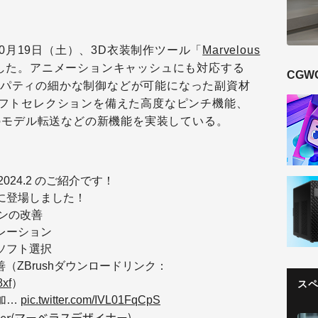
10月19日（土）、3D衣装制作ツール「
Marvelous
した。アニメーションキャッシュにも対応する
CGW
ロパティの細かな制御などが可能になった副資材
ソフトセレクションを備えた高度なピンチ機能、
hへのモデル転送などの新機能を実装している。
ner 2024.2 のご紹介です！
に登場しました！
ンの改善
レーション
ソフト選択
善（ZBrushダウンロードリンク：
8xf
）
ス
加…
pic.twitter.com/IVL01FqCpS
signer(マーベラスデザイナー)