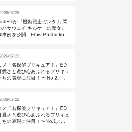
2026/07/28
todeskが『機動戦士ガンダム 閃
のハサウェイ キルケーの魔女』
事例を公開―Flow Production
ackingと3ds Maxが支えたCG制
現場
2026/07/23
ニメ『名探偵プリキュア！』ED
可愛さと遊び心あふれるプリキュ
たちの表現に注目！ 〜No.2／モ
リング＆リギング篇
2026/07/22
ニメ『名探偵プリキュア！』ED
可愛さと遊び心あふれるプリキュ
たちの表現に注目！〜No.1／演
篇