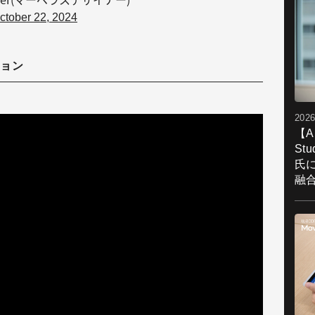
ctober 22, 2024
ション
2026
【A
St
氏
融