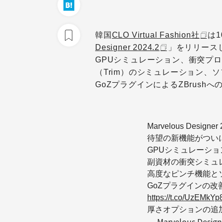
韓国
CLO Virtual Fashion社
は
Designer 2024.2
」をリリース
GPUシミュレーション、衝突プ
（Trim）のシミュレーション、
GoZプラグインによるZBrus
Marvelous Desig
待望の新機能がつい
GPUシミュレーショ
副資材の衝突シミュ
高度なピンチ機能と
GoZプラグインの改
https://t.co/UzEMkYp
厚さオプションの追
— Marvelous De