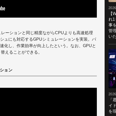
2026
【W
れ
事
管
シミュレーションと同じ精度ながらCPUよりも高速処理
い
シュにも対応するGPUシミュレーションを実装。パ
速化し、作業効率が向上したという。なお、GPUと
り替えることができる。
ーション
2026
「
イ
を現