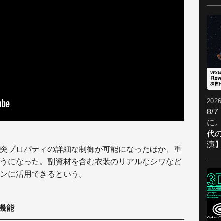
2026
8/
に。
代
演
突プロパティの詳細な制御が可能になったほか、重
うになった。副資材を含む衣装のリアルなシワなど
ンに活用できるという。
機能