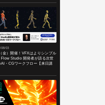
/08/03
7（金）開催！VFXはよりシンプル
Flow Studio 開発者が語る次世
のAI・CGワークフロー【来日講
】