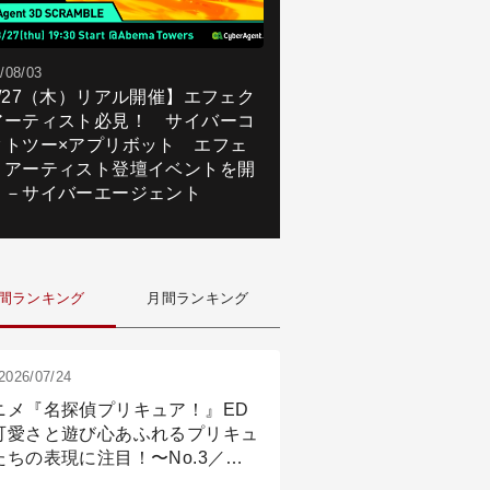
/08/03
8/27（木）リアル開催】エフェク
アーティスト必見！ サイバーコ
クトツー×アプリボット エフェ
トアーティスト登壇イベントを開
！－サイバーエージェント
間ランキング
月間ランキング
2026/07/24
ニメ『名探偵プリキュア！』ED
可愛さと遊び心あふれるプリキュ
たちの表現に注目！〜No.3／ア
メーション付け篇