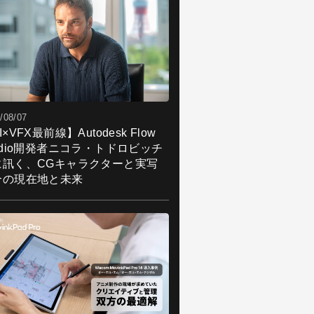
/08/07
I×VFX最前線】Autodesk Flow
udio開発者ニコラ・トドロビッチ
に訊く、CGキャラクターと実写
合の現在地と未来