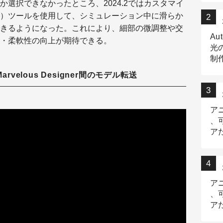
選択できなかったところ、2024.2ではカスタマイ
）ツールを使用して、シミュレーション中に滑らか
きるようになった。これにより、細部の微調整や交
Au
・柔軟性の向上が期待できる。
光
制作
Tr
rvelous Designer間のモデル転送
作
ア
、
ア
デ
ア
、
ア
出