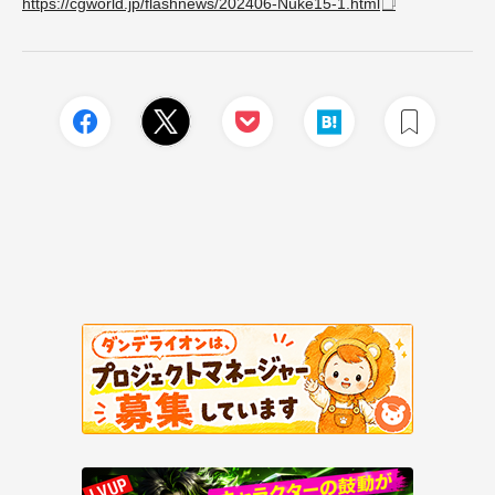
https://cgworld.jp/flashnews/202406-Nuke15-1.html