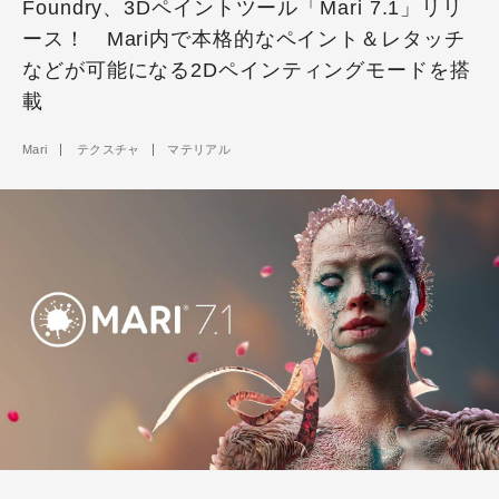
Foundry、3Dペイントツール「Mari 7.1」リリ
ース！ Mari内で本格的なペイント＆レタッチ
などが可能になる2Dペインティングモードを搭
載
Mari
テクスチャ
マテリアル