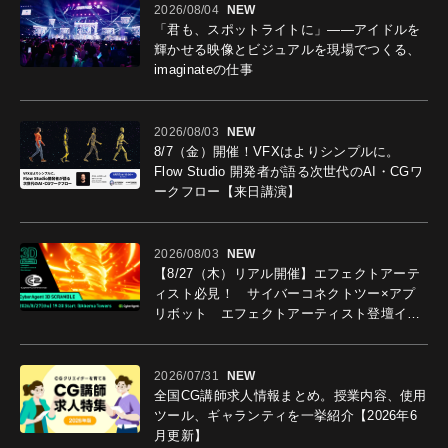
2026/08/04
NEW
「君も、スポットライトに」――アイドルを
輝かせる映像とビジュアルを現場でつくる、
imaginateの仕事
2026/08/03
NEW
8/7（金）開催！VFXはよりシンプルに。
Flow Studio 開発者が語る次世代のAI・CGワ
ークフロー【来日講演】
2026/08/03
NEW
【8/27（木）リアル開催】エフェクトアーテ
ィスト必見！ サイバーコネクトツー×アプ
リボット エフェクトアーティスト登壇イベ
ントを開催！－サイバーエージェント
2026/07/31
NEW
全国CG講師求人情報まとめ。授業内容、使用
ツール、ギャランティを一挙紹介【2026年6
月更新】