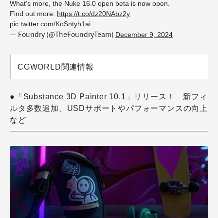
What’s more, the Nuke 16.0 open beta is now open.
Find out more:
https://t.co/dz20NAbz2y
pic.twitter.com/KoSntyh1ai
— Foundry (@TheFoundryTeam)
December 9, 2024
CGWORLD関連情報
●「Substance 3D Painter 10.1」リリース！ 新フィ
ルタ多数追加、USDサポートやパフォーマンスの向上
など