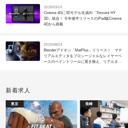
2026/03/10
Cinema 4Dに3Dモデル生成AI「Tencent HY
3D」統合！ 今年後半リリースのiPad版Cinema
4Dから搭載
2025/08/24
Blenderアドオン「MatPlus」リリース！ マテ
リアルエディタをプロシージャルなレイヤーベ
ースのペイントツールに置き換え、リアルタイ
ムエフェクトやマスク、ベイク機能も実装
新着求人
東京
長崎