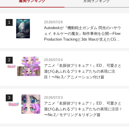
週間ランキング
月間ランキング
2026/07/28
Autodeskが『機動戦士ガンダム 閃光のハサウ
ェイ キルケーの魔女』制作事例を公開―Flow
Production Trackingと3ds Maxが支えたCG制
作現場
2026/07/24
アニメ『名探偵プリキュア！』ED 、可愛さと
遊び心あふれるプリキュアたちの表現に注
目！〜No.3／アニメーション付け篇
2026/07/23
アニメ『名探偵プリキュア！』ED 、可愛さと
遊び心あふれるプリキュアたちの表現に注目！
〜No.2／モデリング＆リギング篇