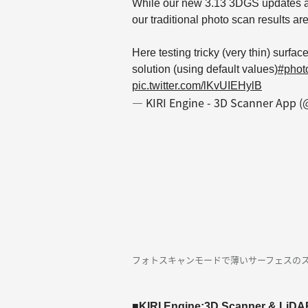
While our new 3.13 3DGS updates ar
our traditional photo scan results ar
Here testing tricky (very thin) sur
solution (using default values)
#phot
pic.twitter.com/lKvUIEHylB
— KIRI Engine - 3D Scanner App 
フォトスキャンモードで薄いサーフェスの
■KIRI Engine:3D Scanner & LiDA