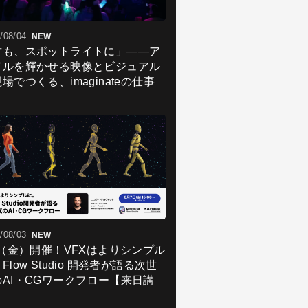
/08/04
NEW
君も、スポットライトに」――ア
ドルを輝かせる映像とビジュアル
場でつくる、imaginateの仕事
/08/03
NEW
7（金）開催！VFXはよりシンプル
Flow Studio 開発者が語る次世
のAI・CGワークフロー【来日講
】