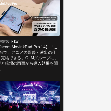
/08/06
NEW
acom MovinkPad Pro 14】「こ
1台で、アニメの監督・演出の仕
を完結できる」OLMグループに、
理と現場の両面から導入効果を聞
た