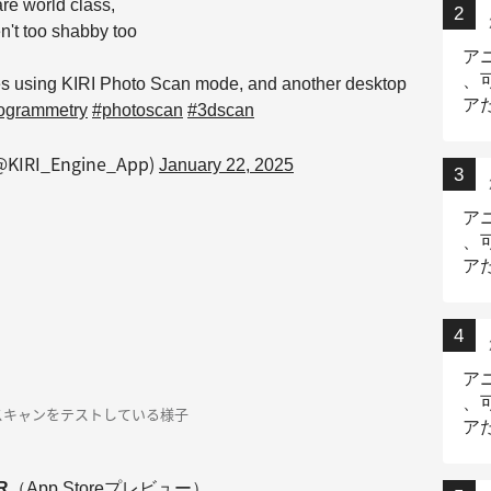
e world class,
en't too shabby too
ア
、
faces using KIRI Photo Scan mode, and another desktop
ア
ogrammetry
#photoscan
#3dscan
ニ
(@KIRI_Engine_App)
January 22, 2025
ア
、
ア
デ
ア
、
スキャンをテストしている様子
ア
出
R
（App Storeプレビュー）