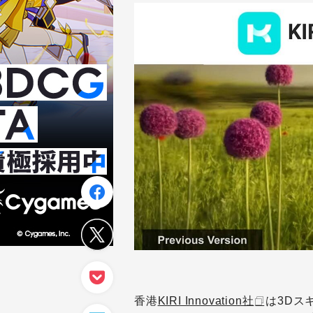
香港
KIRI Innovation社
は3Dス