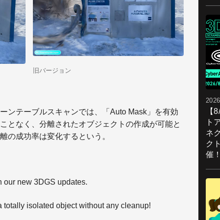
旧バージョン
2026
【
ンテーブルスキャンでは、「Auto Mask」を有効
ト
ことなく、分離されたオブジェクトの作成が可能と
ネ
離の成功率は変化するという。
ク
催
th our new 3DGS updates.
 totally isolated object without any cleanup!