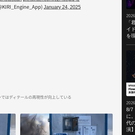
(@KIRI_Engine_App)
January 24, 2025
2026
「
イ
を現
ンではディテールの再現性が向上している
2026
8/
に。
代
演