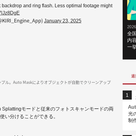
backdrop and ring flash. Less optimal footage might
67lJz8DgE
(@KIRI_Engine_App)
January 23, 2025
2026
全
内
一挙
週
ル。Auto Maskによりオブジェクトが自動でクリーンアップ
Au
ssian Splattingモードと従来のフォトスキャンモードの両
光
使い分けることができる。
制作
Tr
作