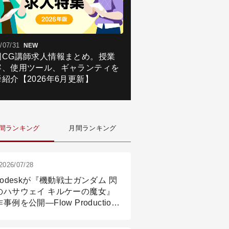
/07/31
NEW
国CG講師求人情報まとめ。授業
容、使用ツール、ギャランティを
紹介【2026年6月更新】
間ランキング
月間ランキング
2026/07/28
todeskが『機動戦士ガンダム 閃
のハサウェイ キルケーの魔女』
事例を公開―Flow Production
ackingと3ds Maxが支えたCG制
現場