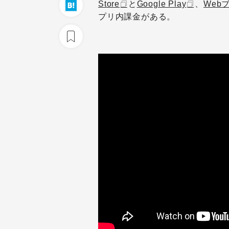
Store
と
Google Play
、
Web
プリ内課金がある。