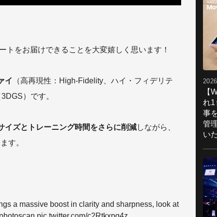
3のアップデートをお届けできることを大変嬉しく思います！
ァイ
（高再現性：High-Fidelity、ハイ・フィデリテ
2026
【W
（3DGS）です。
れ
事
管
サイズとトレーニング時間をさらに削減
しながら、
い
います。
gs a massive boost in clarity and sharpness, look at
photoscan
pic.twitter.com/c2Rtkxpq4z