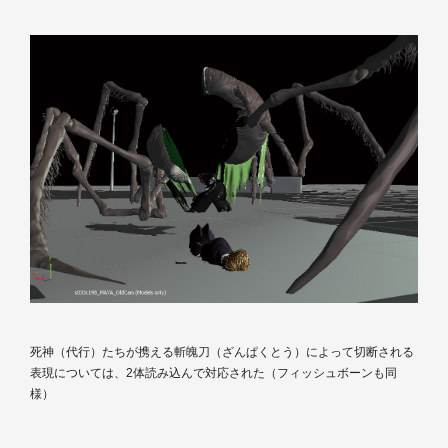
死神（代行）たちが携える斬魄刀（ざんぱくとう）によって切断される
表現については、2体読み込んで対応された（フィッシュボーンも同
様）