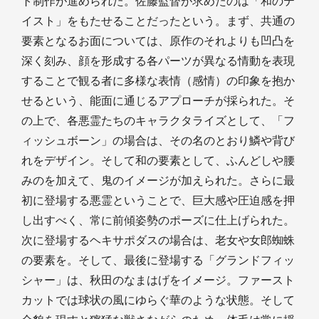
ト制作が進められた。佐藤監督が求めたのは「和のテ
イスト」をもたせることだったという。まず、共通の
要素となるお面については、原作のそれよりも凹凸を
深く刻み、顔を形成する各パーツが異なる情動を表現
することで観る者に多様な表情（感情）の印象を抱か
せるという、能面に通じるアプローチが採られた。そ
の上で、各悪霊たちのキャラクタライズとして、「フ
ィッシュボーン」の場合は、その名のとおり鱗や背び
れをデザイン。そして和の要素として、ふんどしや腰
みのを加えて、鬼のイメージが加えられた。さらに最
初に登場する悪霊ということで、巨大感や圧迫感を押
し出すべく、常に前傾姿勢のポーズに仕上げられた。
次に登場するヘキサポダスの場合は、老女や女郎蜘蛛
の要素を。そして、最後に登場する「グランドフィッ
シャー」は、秋田のなまはげをイメージ。ファースト
カットでは球状の風にゆらぐ華のような状態。そして