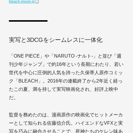
bleach-movie.jp
実写と3DCGをシームレスに一体化
「ONE PIECE」や「NARUTO -ナルト-」と並び「週
刊少年ジャンプ」で約16年という長期にわたり、若い
世代を中心に圧倒的人気を誇った久保帯人原作コミッ
ク「BLEACH」。2016年の連載終了から2年近く経っ
たこの夏、満を持して実写映画化され、好評上映中
だ。
監督を務めたのは、漫画原作の映画化でヒットメーカ
ーとして知られる佐藤信介氏。ハイエンドなVFXと実
写を巧みに融合させることで、死神たちのケレン味あ