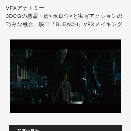
VFXアナトミー
3DCGの悪霊・虚<ホロウ>と実写アクションの
巧みな融合、映画『BLEACH』VFXメイキング