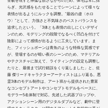
全貌を現すと獰猛な獣さながらのため、体毛は常に揺
らぎ、光沢感をもたせることでシーンによって様々な
表情が出るようにルックを調整。"最凶の虚〈ホロ
ウ〉"として、力強さと不気味さのベストバランスを
追求したという。「3体とも表情の出しにくいデザイ
ンのため、モデリングの段階でなるべく凹凸を付けて
陰影によって感情が出るように工夫しています。ま
た、フィッシュボーンは青魚のような特殊な質感です
が、登場するのが暗い夜のシーンのため、マテリアル
やテクスチャに加えて、ライティングの設定も調整し
たりと、最後まで試行錯誤をくり返しました」と、佐
藤 傑リードキャラクターアーティストはふり返る。悪
霊3体のモデル制作は、アート班から提供された豊富
なコンセプトアートやコンセプトモデルをベースに、
モデラー5名体制で対応。先述した武器プロップや、
アクションシーン用のデジタルダブルなど、劇中に登