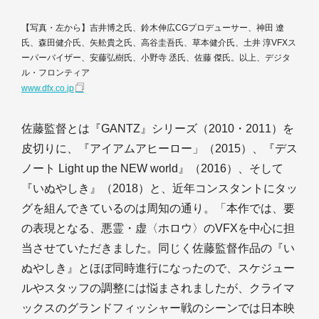
【写真・左から】吉井博之氏、鈴木伸広CGプロデューサー、神田 遼
氏、森田健介氏、矢舩貴之氏、高谷圭吾氏、草本健介氏、土井 淳VFXス
ーパーバイザー、安藤弘樹氏、小野寺 丞氏、佐藤 傑氏。以上、デジタ
ル・フロンティア
www.dfx.co.jp
佐藤監督とは『GANTZ』シリーズ（2010・2011）を
皮切りに、『アイアムアヒーロー」（2015）、『デス
ノート Light up the NEW world』（2016）、そして
『いぬやしき』（2018）と、近年コンスタントにタッ
グを組んできているのは周知の通り。「本作では、要
の表現となる、悪霊・虚〈ホロウ〉のVFXを中心に担
当させていただきました。同じく佐藤監督作品の『い
ぬやしき』とほぼ同時進行になったので、スケジュー
ルやスタッフの調整には悩まされましたが、クライマ
ックスのグランドフィッシャー戦のシーンでは日本映