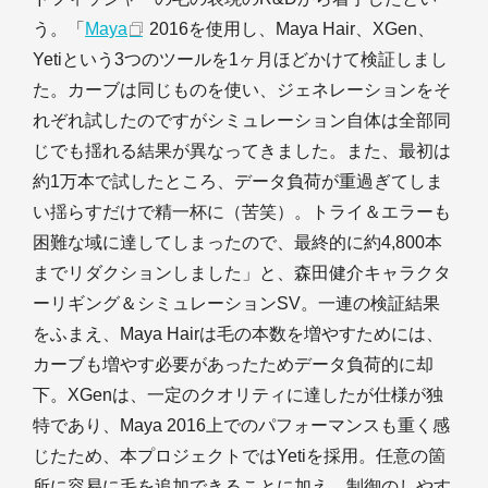
う。「
Maya
2016を使用し、Maya Hair、XGen、
Yetiという3つのツールを1ヶ月ほどかけて検証しまし
た。カーブは同じものを使い、ジェネレーションをそ
れぞれ試したのですがシミュレーション自体は全部同
じでも揺れる結果が異なってきました。また、最初は
約1万本で試したところ、データ負荷が重過ぎてしま
い揺らすだけで精一杯に（苦笑）。トライ＆エラーも
困難な域に達してしまったので、最終的に約4,800本
までリダクションしました」と、森田健介キャラクタ
ーリギング＆シミュレーションSV。一連の検証結果
をふまえ、Maya Hairは毛の本数を増やすためには、
カーブも増やす必要があったためデータ負荷的に却
下。XGenは、一定のクオリティに達したが仕様が独
特であり、Maya 2016上でのパフォーマンスも重く感
じたため、本プロジェクトではYetiを採用。任意の箇
所に容易に毛を追加できることに加え、制御のしやす