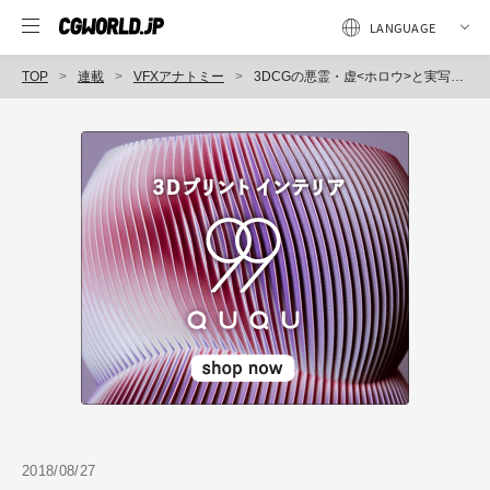
TOP
連載
VFXアナトミー
3DCGの悪霊・虚<ホロウ>と実写アクションの巧みな融合、映画『BLEACH』VFXメイキング
2018/08/27