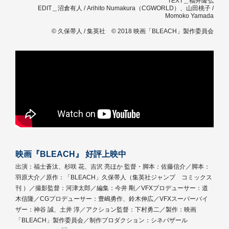
TEXT＿福井隆弘
EDIT＿沼倉有人 / Arihito Numakura（CGWORLD）、山田桃子 /
Momoko Yamada
© 久保帯人 / 集英社 © 2018 映画「BLEACH」製作委員会
映画『BLEACH』 好評上映中
出演：福士蒼汰、杉咲 花、吉沢 亮ほか 監督・脚本：佐藤信介／脚本：
羽原大介／原作：「BLEACH」久保帯人（集英社ジャンプ コミックス
刊 ）／撮影監督：河津太郎／編集：今井 剛／VFXプロデューサー：道
木信隆／CGプロデューサー：豊嶋勇作、鈴木伸広／VFXスーパーバイ
ザー：神谷 誠、土井 淳／アクション監督：下村勇二／製作：映画
「BLEACH」製作委員会／制作プロダクション：シネバザール