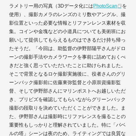
ラメトリー用の写真（3Dデータ化には
PhotoScan
を
使用）、撮影カメラのレンズのミリ数やアングル、撮
影位置といった必要な情報とリファンレンス素材を収
集。コインや金塊などの小道具についても美術班にお
願いして提供してもらえるものはできるだけ持ち帰っ
たそうだ。「今回は、助監督の伊野部陽平さんがドロ
ーンの撮影手法やカメラワークを事前に詰めておくべ
きだと強く思っていただいたことに助けられました。
そこで背景となるロケ撮影実施後に、役者さんのグリ
ーンバック撮影前に佐藤東弥監督と小原崇資撮影監
督、そして伊野部さんにマリンポストへお越しいただ
き、プリビズを確認してもらいながらグリーンバック
撮影の段取りを決めていただくことができました。ま
た、伊野部さんは撮影時にリファレンスを撮ることの
重要性もしっかりと理解されていました。特に「バベ
ルの塔」シーンは夜のため、ライティングでは良質な