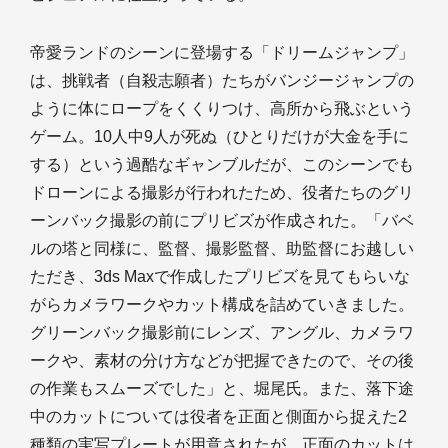
帝愛ランドのシーンに登場する「ドリームジャンプ」
は、挑戦者（自殺志願者）たちがバンジージャンプの
ように体にロープをくくりつけ、高所から飛ぶという
ゲーム。10人中9人が死ぬ（ひとりだけが大金を手に
する）という過酷なギャンブルだが、このシーンでも
ドローンによる撮影が行われたため、役者たちのグリ
ーンバック撮影の前にプリビズが作成された。「バベ
ルの塔と同様に、監督、撮影監督、助監督にお越しい
ただき、3ds Maxで作成したプリビズを見てもらいな
がらカメラワークやカット構成を詰めていきました。
グリーンバック撮影前にレンズ、アングル、カメラワ
ークや、素材の分け方などが把握できたので、その後
の作業もスムーズでした」と、堀尾氏。また、落下途
中のカットについては役者を正面と側面から捉えた2
種類の実写プレートが用意されたが、正面のカットは