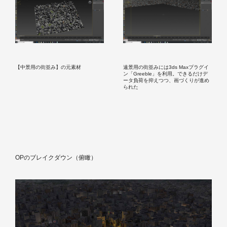
【中景用の街並み】の元素材
遠景用の街並みには3ds Maxプラグイ
ン「Greeble」を利用。できるだけデ
ータ負荷を抑えつつ、画づくりが進め
られた
OPのブレイクダウン（俯瞰）