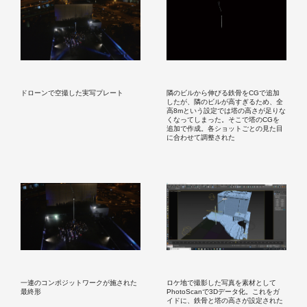
ドローンで空撮した実写プレート
隣のビルから伸びる鉄骨をCGで追加
したが、隣のビルが高すぎるため、全
高8mという設定では塔の高さが足りな
くなってしまった。そこで塔のCGを
追加で作成。各ショットごとの見た目
に合わせて調整された
一連のコンポジットワークが施された
ロケ地で撮影した写真を素材として
最終形
PhotoScanで3Dデータ化。これをガ
イドに、鉄骨と塔の高さが設定された