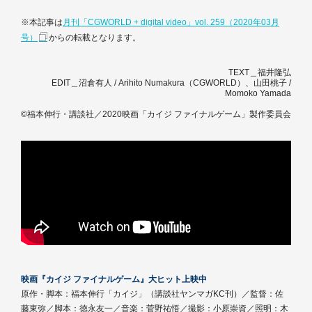
※本記事は
月刊「CGWORLD + digital video」vol. 259（2020年03月
号）
からの転載となります。
TEXT＿福井隆弘
EDIT＿沼倉有人 / Arihito Numakura（CGWORLD）、山田桃子 /
Momoko Yamada
©福本伸行・講談社／2020映画「カイジ ファイナルゲーム」製作委員会
映画『カイジ ファイナルゲーム』大ヒット上映中
原作・脚本：福本伸行「カイジ」（講談社ヤンマガKC刊）／監督：佐
藤東弥／脚本：徳永友一／音楽：菅野祐悟／撮影：小原崇資／照明：木