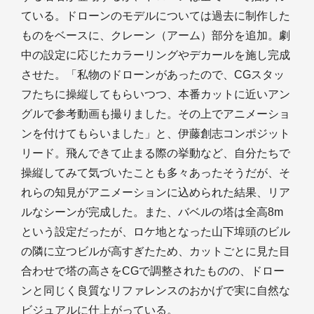
ている。ドローンのモデルについては過去に制作した
ものをベースに、クレーン（アーム）部分を追加。劇
中の設定に応じたカラーリングやデカールを施し完成
させた。「私物のドローンがあったので、CGスタッ
フたちに操縦してもらいつつ、本番カットに近いアン
グルで参考動画も撮りました。その上でアニメーショ
ンを付けてもらいました」と、伊藤創志コンポジット
リード。飛んできて止まる際の挙動など、自分たちで
操縦してみて気づいたことも多々あったそうだが、そ
れらの知見がアニメーションに込められた結果、リア
ルなシーンが完成した。また、バベルの塔は全高8m
という設定だったが、ロケ地となった山下埠頭のビル
の隣に立つビルが高すぎたため、カットごとに見た目
合わせで塔の高さをCGで調整されたものの、ドロー
ンと同じく良質なリファレンスのおかげで実に自然な
ビジュアルに仕上がっている。