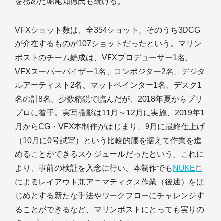
を務めた堀尾知徳氏も続ける。
VFXショット数は、全354ショット。そのうち3DCG
が介在するものが107ショットだったという。マリン
ポストのチーム編成は、VFXプロデューサー1名、
VFXスーパーバイザー1名、コンポジター2名、デジタ
ルアーティスト2名、マットペインター1名、デスク1
名の計8名。少数精鋭で臨んだが、2018年夏からプリ
プロに着手。実写撮影は11月～12月に実施、2019年1
月からCG・VFX本制作がはじまり、9月に最終仕上げ
（10月に0号試写）という比較的腰を据えて作業を進
めることができるスケジュールだったという。これに
より、事前の検証を入念に行い、本制作でも
NUKE
によるレイアウト兼アニマティクス作業（後述）をは
じめとする新たな手法やワークフローにチャレンジす
ることができるなど、マリンポストにとっても実りの