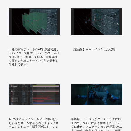
一連の実写プレートをAEに読み込み、
【左画像】をキーイングした状態
3Dレイヤーで配置。カメラのズームは
Nullを使って制御している（※視認性
を高めるためにキーイング前の素材を
半透明で表示）
AEのタイムライン。カメラのNullは、
最終形。「カメラがダイナミックに動
じわりとズームするものとクイックズ
くので、NUKEによる作業はキーイン
ームするものとを親子関係にしている
グに止め、アニメーションが得意なAE
上で一連の作業を行いました」（伊藤