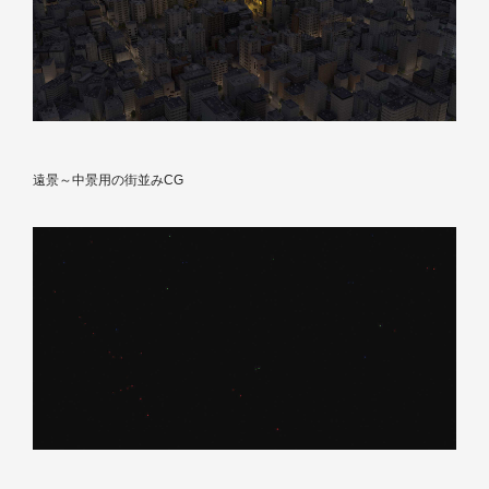
遠景～中景用の街並みCG