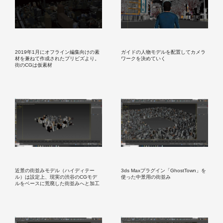
2019年1月にオフライン編集向けの素
ガイドの人物モデルを配置してカメラ
材を兼ねて作成されたプリビズより。
ワークを決めていく
街のCGは仮素材
近景の街並みモデル（ハイディテー
3ds Maxプラグイン「GhostTown」を
ル）は設定上、現実の渋谷のCGモデ
使った中景用の街並み
ルをベースに荒廃した街並みへと加工