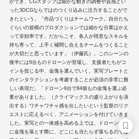
ができ、CGスタッフは細かな動きの調整や質感とい
った3DCGならではのつくり込みに注力することがで
きたという。「作品づくりはチームワーク。自分たち
ぐらいの規模のプロダクションでは細かな分業はかえ
って非効率です。だからこそ、各人が得意なスキルを
持ち寄って、上手く補間し合えるチームをつくること
が大切だと思っています」（伊藤氏）。このシーンの
後半には9台ものドローンが登場し、支援者たちがコ
インを投じる中、金塊を運んでいく。実写プレートと
のインタラクションを考慮することが必須の非常に難
しい表現だ。「ドローン9台で84個もの金塊を運ぶ必
要がありました。（クライマックスの盛り上がりを演
出する）ワチャワチャ感を出したいという監督のリク
エストに応えるべく、アニメーションを付けていきま
した。実写との一体感を高める上では、ドローンが秤
に金塊を落とす際に、どこにも当たらず落ちるのでは