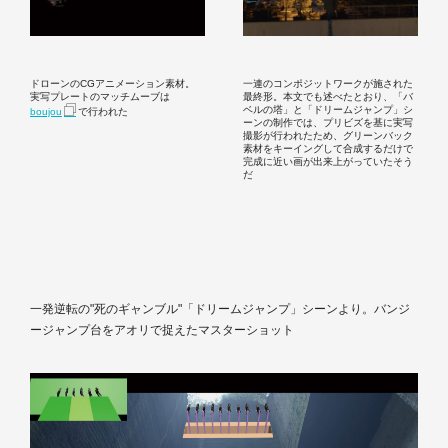
ドローンのCGアニメーション素材。
一連のコンポジットワークが施された
実写プレートのマッチムーブは
最終形。本文でも述べたとおり、「バ
ベルの塔」と「ドリームジャンプ」シ
boujou
で行われた
ーンの制作では、プリビズを基に実写
撮影が行われたため、グリーンバック
素材をキーイングして合成するだけで
完成に近い画が出来上がっていたそう
だ
一発逆転の"死のギャンブル"「ドリームジャンプ」シーンより。バンジ
ージャンプ台をアオリで捉えたマスターショット