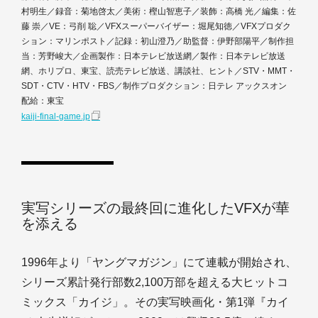
村明生／録音：菊地啓太／美術：樫山智恵子／装飾：高橋 光／編集：佐
藤 崇／VE：弓削 聡／VFXスーパーバイザー：堀尾知徳／VFXプロダク
ション：マリンポスト／記録：初山澄乃／助監督：伊野部陽平／制作担
当：芳野峻大／企画製作：日本テレビ放送網／製作：日本テレビ放送
網、ホリプロ、東宝、読売テレビ放送、講談社、ヒント／STV・MMT・
SDT・CTV・HTV・FBS／制作プロダクション：日テレ アックスオン
配給：東宝
kaiji-final-game.jp
実写シリーズの最終回に進化したVFXが華
を添える
1996年より「ヤングマガジン」にて連載が開始され、
シリーズ累計発行部数2,100万部を超える大ヒットコ
ミックス「カイジ」。その実写映画化・第1弾『カイ