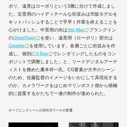
ポリ、遠景はローポリという3層に分けて作成しまし
た。近景用のハイディテールな街並みは市販モデルを
キットバッシュすることで手早く作業を終えることを
心がけました。中景用の街は
3ds Max
プラングイン
の
GhostTown
を使い、遠景用（ローポリ）部分は
Greeble
を使用しています。各層ごとに街並みを作
成し、個別に
V-Ray
でレンダリングしたものをコン
ポジットで調整しました」と、リードデジタルアーテ
ィストを務めた桑本祥一氏。CG要素が大半のシーン
のため、佐藤監督のイメージをいかにして具現化する
のか、カメラワークをはじめマリンポスト側から積極
的に提案するかたちで一連の制作が進められた。
オープニングシーンの3DCGワークの変遷