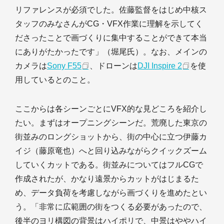
リファレンスが必須でした。佐藤監督をはじめ中核ス
タッフのみなさんがCG・VFX作業に理解を示してく
ださったことで画づくりに集中することができて本当
にありがたかったです」（堀尾氏）。なお、メインの
カメラは
Sony F55
、ドローンは
DJI Inspire 2
を使
用しているとのこと。
ここからは各シーンごとにVFX的な見どころを紹介し
たい。まずはオープニングシーンだ。荒廃した東京の
街並みのロングショットから、街の中心に立つ伊藤カ
イジ（藤原竜也）へと回り込みながらクイックズーム
していくカットである。街並みについてはフルCGで
作成されたが、かなり遠景からカットがはじまるた
め、データ負荷を考慮しながら画づくりを進めたとい
う。「非常に広範囲の街をつくる必要があったので、
後半のヨリ構図の背景はハイポリで、中景はややハイ