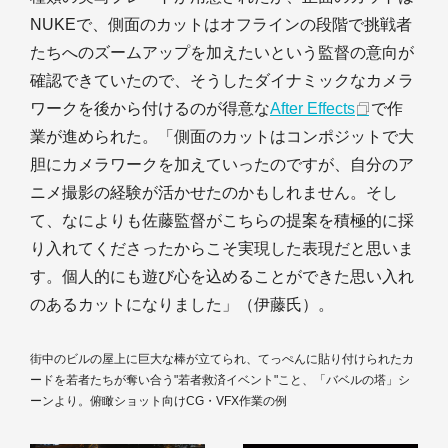
NUKEで、側面のカットはオフラインの段階で挑戦者
たちへのズームアップを加えたいという監督の意向が
確認できていたので、そうしたダイナミックなカメラ
ワークを後から付けるのが得意な
After Effects
で作
業が進められた。「側面のカットはコンポジットで大
胆にカメラワークを加えていったのですが、自分のア
ニメ撮影の経験が活かせたのかもしれません。そし
て、なによりも佐藤監督がこちらの提案を積極的に採
り入れてくださったからこそ実現した表現だと思いま
す。個人的にも遊び心を込めることができた思い入れ
のあるカットになりました」（伊藤氏）。
街中のビルの屋上に巨大な棒が立てられ、てっぺんに貼り付けられたカ
ードを若者たちが奪い合う"若者救済イベント"こと、「バベルの塔」シ
ーンより。俯瞰ショット向けCG・VFX作業の例