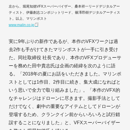
左から、堀尾知徳VFXスーパーバイザー、桑本祥一リードデジタルアー
ティスト、伊藤創志コンポジットリード、篠澤昂樹デジタルアーティス
ト。以上、マリンポスト
www.malin.co.jp
実に9年ぶりの新作であるが、本作のVFXワークは過
去2作も手がけてきたマリンポストが一手に引き受け
た。同社取締役 社長であり、本作のVFXプロデューサ
ーを務めた田中貴志氏は企画の経緯を次のように語
る。「2018年の夏にお話をいただきました。マリンポ
ストとしては1作目、2作目に続き、集大成になればと
いう思いで全力で取り組みました」。「本作のVFX的
なチャレンジはドローンに尽きます。撮影手法として
だけでなく、劇中の重要なアイテムとしてドローンが
登場するため、クランクイン前からいろいろと試行錯
誤することになりました」と、VFXスーパーバイザー