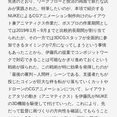
先述のとおり、ワークフローと技法の両面で新たな試
みが実践された。特筆したいのが、本項で紹介する
NUKEによるCGアニメーション制作向けのレイアウ
ト兼アニマティクス作業だ。ポスプロの作業期間とし
ては2019年1月～9月までと比較的長期間が割り当て
られたが、その一方では3DCGスタッフが全面的に参
加できるタイミングが7月になってしまうという事情
もあったことから、伊藤氏の提案でコンポジットワー
クで対応できることは可能なかぎり進めておくという
戦術が採られた。この戦術が特に効果を発揮したのが
「最後の審判～人間秤」シーンである。支援者たちが
投じたコインが巨大な秤を転がり落ちていくカットや
ドローンのCGアニメーションについて、レイアウト
とアタリの動き（アニマティクス）を伊藤氏がNUKE
の3D機能を駆使して付けていった。これにより、先
だって監督に画づくりの方向性を確認してもらうこと