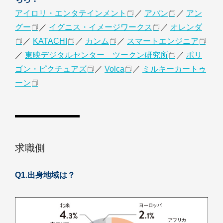
アイロリ・エンタテインメント
／
アバン
／
アン
グー
／
イグニス・イメージワークス
／
オレンダ
／
KATACHI
／
カンム
／
スマートエンジニア
／
東映デジタルセンター ツークン研究所
／
ポリ
ゴン・ピクチュアズ
／
Volca
／
ミルキーカートゥ
ーン
求職側
Q1.出身地域は？