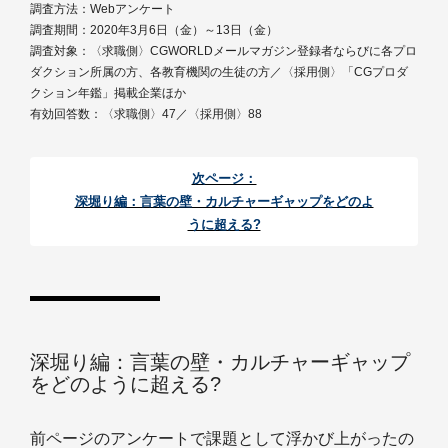
調査方法：Webアンケート
調査期間：2020年3月6日（金）～13日（金）
調査対象：〈求職側〉CGWORLDメールマガジン登録者ならびに各プロ
ダクション所属の方、各教育機関の生徒の方／〈採用側〉「CGプロダ
クション年鑑」掲載企業ほか
有効回答数：〈求職側〉47／〈採用側〉88
次ページ：
深堀り編：言葉の壁・カルチャーギャップをどのよ
うに超える?
深堀り編：言葉の壁・カルチャーギャップ
をどのように超える?
前ページのアンケートで課題として浮かび上がったの