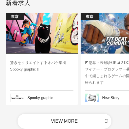
新着求人
東京
東京
驚きをクリエイトするオバケ集団
◤急募・未経験OK◢３D
Spooky graphic !!
ザイナー・プログラマー
中で楽しまれるゲームの
得られます
Spooky graphic
New Story
VIEW MORE