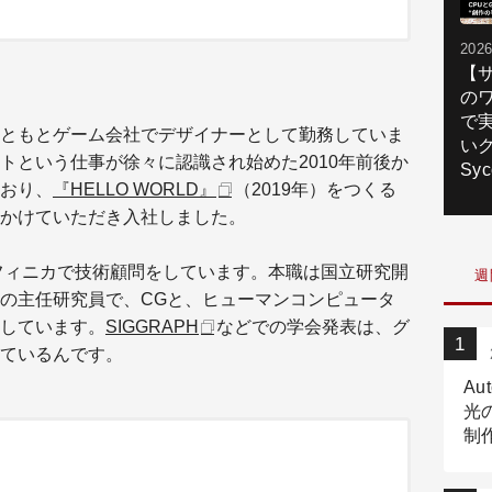
2026
【
の
で
ともとゲーム会社でデザイナーとして勤務していま
いク
トという仕事が徐々に認識され始めた2010年前後か
Syc
おり
、
『HELLO WORLD』
（2019年）をつくる
かけていただき
入社しました。
フィニカ
で
技術
顧問をしています。本職は国立研究開
週
の主任研究員で、CGと、ヒューマンコンピュータ
しています。
SIGGRAPH
などでの学会発表は、グ
ているんです。
Au
光
制作
Tr
作