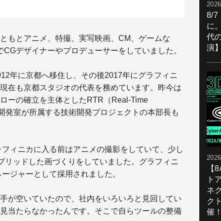
2026
8/
に。
代
ともとアニメ、特撮、実写映画、CM、ゲームな
演
でCGデザイナーやプロデューサーをしていました。
12年に京都へ移住し、その後2017年にグラフィニ
現在も京都スタジオの代表を務めています。昨今は
の確立を主体としたRTR（Real-Time
、その開発室が所属する技術開発プロジェクトの本部長も
ラフィニカに入る前はアニメの撮影をしていて、少し
2026
イブリッドした画づくりをしていました。グラフィニ
【
マネージャーとして採用されました。
ト
ネ
手が空いていたので、社内をいろいろと見回してい
ク
見当たらなかった
んです。そこで自らツールの整備
催