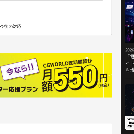
への今後の対応
2026
「
イ
を現