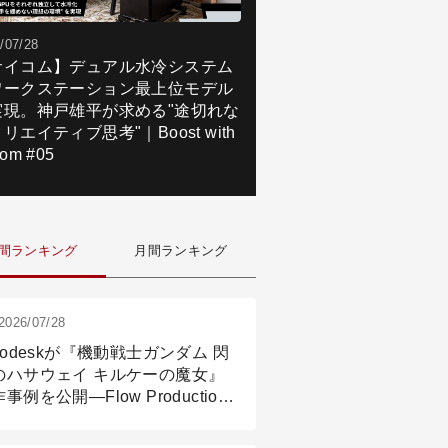
/07/28
サイコム】デュアル水冷システム
ワークステーション最上位モデル
実現。神戸雄平が求める"途切れな
リエイティブ思考"｜Boost with
om #05
間ランキング
月間ランキング
2026/07/28
todeskが『機動戦士ガンダム 閃
のハサウェイ キルケーの魔女』
事例を公開―Flow Production
ackingと3ds Maxが支えたCG制
現場