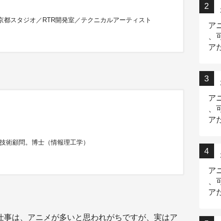
氏
京都スタジオ
／RTR開発室／テクニカルアーティスト
ア
、
ア
ニ
ア
、
ア
氏
デ
 技術顧問。博士（情報理工学）
ア
、
ア
出
仕事は、アニメが多いと思われがちですが、実はア