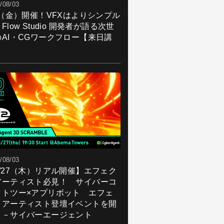
/08/03
7（金）開催！VFXはよりシンプル
Flow Studio 開発者が語る次世
のAI・CGワークフロー【来日講
】
/08/03
8/27（木）リアル開催】エフェク
アーティスト必見！ サイバーコ
クトツー×アプリボット エフェ
トアーティスト登壇イベントを開
！－サイバーエージェント