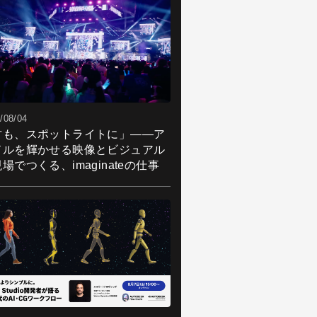
/08/04
君も、スポットライトに」――ア
ドルを輝かせる映像とビジュアル
場でつくる、imaginateの仕事