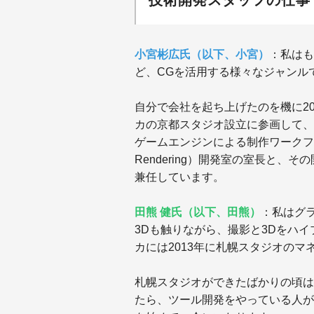
技術開発スタッフの仕事
小宮彬広氏（以下、小宮）
：
私はも
ど、CGを活用する様々なジャンル
自分で会社を起ち上げたのを機に20
カの京都スタジオ設立に参画して、
ゲームエンジンによる制作ワークフロー
Rendering）開発室の室長と
兼任しています。
田熊 健氏（以下、田熊
）
：私はグ
3Dも触りながら、撮影と3Dをハ
カには2013年に札幌スタジオの
札幌スタジオができたばかりの頃は
たら、ツール開発をやっている人が