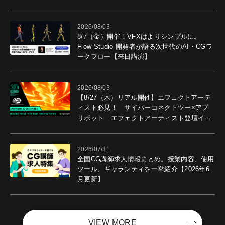
2026/08/03
8/7（金）開催！VFXはよりシンプルに。
Flow Studio 開発者が語る次世代のAI・CGワ
ークフロー【来日講演】
2026/08/03
【8/27（木）リアル開催】エフェクトアーテ
ィスト必見！ サイバーコネクトツー×アプ
リボット エフェクトアーティスト登壇イベ
ントを開催！－サイバーエージェント
2026/07/31
全国CG講師求人情報まとめ。授業内容、使用
ツール、ギャランティを一挙紹介【2026年6
月更新】
VIEW MORE