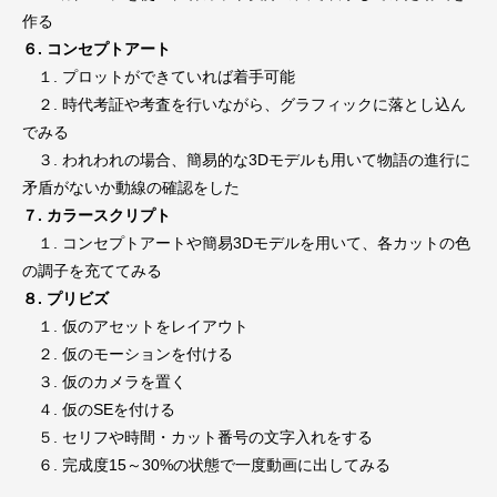
作る
６. コンセプトアート
１. プロットができていれば着手可能
２. 時代考証や考査を行いながら、グラフィックに落とし込ん
でみる
３. われわれの場合、簡易的な3Dモデルも用いて物語の進行に
矛盾がないか動線の確認をした
７. カラースクリプト
１. コンセプトアートや簡易3Dモデルを用いて、各カットの色
の調子を充ててみる
８. プリビズ
１. 仮のアセットをレイアウト
２. 仮のモーションを付ける
３. 仮のカメラを置く
４. 仮のSEを付ける
５. セリフや時間・カット番号の文字入れをする
６. 完成度15～30%の状態で一度動画に出してみる