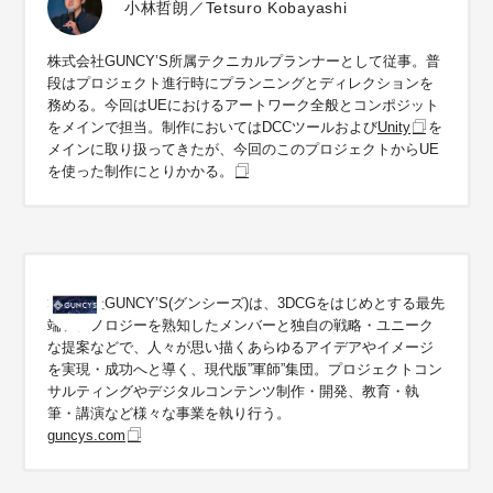
小林哲朗／Tetsuro Kobayashi
株式会社GUNCY’S所属テクニカルプランナーとして従事。普
段はプロジェクト進行時にプランニングとディレクションを
務める。今回はUEにおけるアートワーク全般とコンポジット
をメインで担当。制作においてはDCCツールおよび
Unity
を
メインに取り扱ってきたが、今回のこのプロジェクトからUE
を使った制作にとりかかる。
株式会社GUNCY’S(グンシーズ)は、3DCGをはじめとする最先
端テクノロジーを熟知したメンバーと独自の戦略・ユニーク
な提案などで、人々が思い描くあらゆるアイデアやイメージ
を実現・成功へと導く、現代版”軍師”集団。プロジェクトコン
サルティングやデジタルコンテンツ制作・開発、教育・執
筆・講演など様々な事業を執り行う。
guncys.com