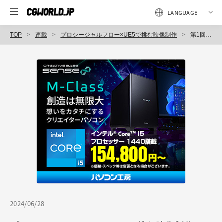
TOP
連載
プロシージャルフロー×UE5で挑む映像制作
第1回：無から映像を生み出す挑戦 -プロシージャルワークフローで活路を見出す-【前編】
2024/06/28