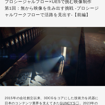
プロシージャルフロー×UE5で挑む映像制作
第1回：無から映像を生み出す挑戦 -プロシージ
ャルワークフローで活路を見出す-【前編】
2015年の会社創立以来、3DCGをコアにした技術力を武器に
日本のコンテンツ業界を支えてきた
GUNCY’S
。2023年の