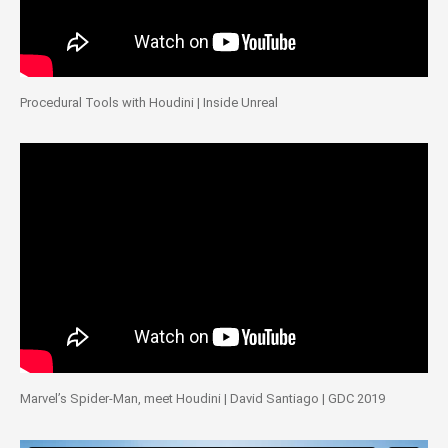
Procedural Tools with Houdini | Inside Unreal
Marvel’s Spider-Man, meet Houdini | David Santiago | GDC 2019