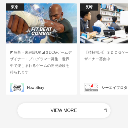
東京
長崎
◤急募・未経験OK◢３DCGゲームデ
【積極採用】３ＤＣＧゲ
ザイナー・プログラマー募集！世界
ザイナー募集中！
中で楽しまれるゲームの開発経験を
得られます
New Story
シーエイプロダ
VIEW MORE