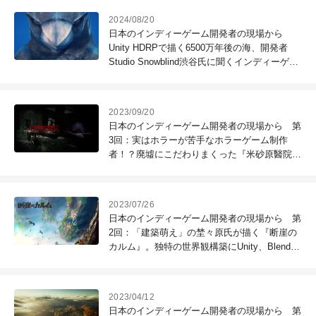
2024/08/20
日本のインディーゲーム開発者の現場から
Unity HDRPで描く6500万年後の海、開発者
Studio Snowblind渋谷氏に聞くインディーゲー
ム『グレイシャード』メイキング。
2023/09/20
日本のインディーゲーム開発者の現場から 第
3回：実はホラーが苦手なホラーゲーム制作
者！？廃墟にこだわりまくった『米砂原醫院』
開発者にインタビュー。MODO、UE5を活用
2023/07/26
日本のインディーゲーム開発者の現場から 第
2回：「建築萌え」の埜々原氏が描く『断崖の
カルム』。独特の世界観構築にUnity、Blender
を活用
2023/04/12
日本のインディーゲーム開発者の現場から 第