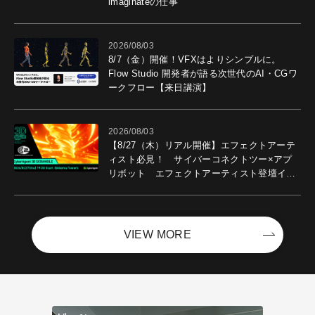
imaginateの仕事
2026/08/03
8/7（金）開催！VFXはよりシンプルに。
Flow Studio 開発者が語る次世代のAI・CGワ
ークフロー【来日講演】
2026/08/03
【8/27（木）リアル開催】エフェクトアーテ
ィスト必見！ サイバーコネクトツー×アプ
リボット エフェクトアーティスト登壇イベ
ントを開催！－サイバーエージェント
VIEW MORE